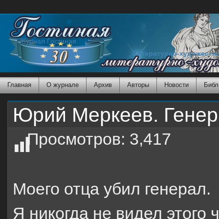
Журнал Гостиная
Литературно-художеств
Главная
О журнале
Архив
Авторы
Новости
Библ
Юрий Меркеев. Гене
Просмотров:
3,417
Моего отца убил генерал.
Я никогда не видел этого ч