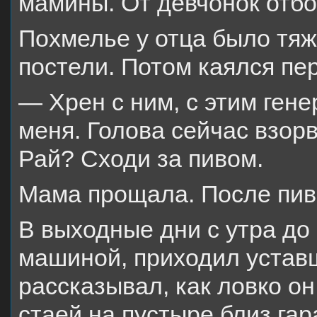
мамины. От девчонок отбоя
Похмелье у отца было тяж
постели. Потом каялся пе
— Хрен с ним, с этим ген
меня. Голова сейчас взорве
Рай? Сходи за пивом.
Мама прощала. После пива
В выходные дни с утра до 
машиной, приходил уставш
рассказывал, как ловко он
стаей на пустыре близ гар