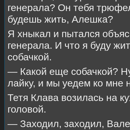
генерала? Он тебя трюфел
будешь жить, Алешка?
Я хныкал и пытался объясн
генерала. И что я буду жи
собачкой.
— Какой еще собачкой? Ну
лайку, и мы уедем ко мне 
Тетя Клава возилась на к
головой.
— Заходил, заходил, Вален