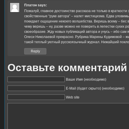
Платон
says:
Пожалуй, главное достоинство рассказа не только в краткости 
свойственные “руке автора” – налет мистицизма. Едва уловимый
покидает ощущение некоего волшебства. Веришь всему – бес в 
чему веришь – ну, разве можно не поверить в лепестки сухих ро
своеобразие. Жду новых публикаций автора и учусь – ибо сам
Олеси Николаевой прекрасно. Рубрика Марины Кудимовой – жи
такой теплый уютный русскоязычный журнал. Нижайший поклон в
Reply
Оставьте комментарий
Ваше Имя (необходимо)
E-Mail (будет скрыто) (необходимо)
Web site