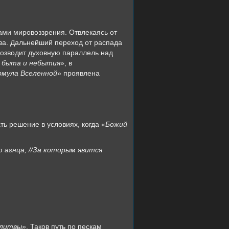
ами мировоззрения. Отвлекаясь от
тва. Дальнейший переход от распада
возводит духовную параллель над
 быта и небытия
», в
рмула Вселенной
» проявлена
ь решение в условиях, когда «
Божий
ю агнца, //За которым явится
олитвы»
. Таков путь по пескам