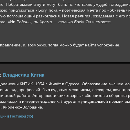
. Побратимами в пути могут быть те, кто также умудрён страдани
жно приблизиться к Богу, пока – поэтическая мечта про «обитель 
тью поглощающий разногласия. Новая религия, ожидаемая с его п
где: «Ни
Родины, ни Храма — только Бог!»
Он и сможет:
правление, и, возможно, тогда можно будет найти успокоение.
:
Владислав Китик
рианович КИТИК. 1954 г. Живёт в Одессе. Образование высшее мо
енил ряд профессий: был судовым механиком, слесарем, кочегар
листской работе. Автор шести стихотворных сборников и сборника р
ьманахах и интернет-изданиях. Лауреат муниципальной премии им.
. Кириенко-Волошина.
ции в Гостиной (45)