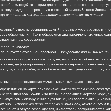
всеобъемлющей категории для человека и человечества в первую 
вековую мудрость, врезанную в тяжелый камень Ветхого Завета, 
гда «
кончается век-Мандельштам и является время волков».
еланный ответ, но воспринимаемый на разных уровнях: аналитичес
ерез образ жизни… Так и образуются два параллельных мира: один,
бывает как наш современник.
к тебе не успеваю.
балансируется отчаянной просьбой: «
Воскресите при жизни меня
».
ысказывания обретает смысл в идее, что отказ от библейских зап
е в жизнь, деформированную бренными материями, равносильно д
 по сути, к Богу в себе, может быть только выстраданным. Отсюда 
озывные, сопровождающие мучительный труд самораскрытия.
пределиться на карте поиска: «
Бог живет на краю Иудейской пу
вые услышан глас Божий. Эта пустыня обрамляет Мёртвое море, с
я импульсом к обнаружению пути так же, как всеобъемлющи искани
хах оно – «
форточка неба, которую выбил Бог
», отчего ощутим и 
 всё канет и откуда возрождается, и «мёртвое» воспринимается ка