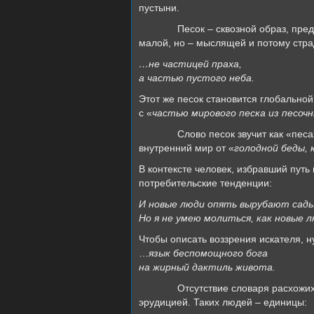
пустыни.
Песок – сквозной образ, пр
малой, но – мыслящей и потому стр
…не частицей праха,
а частью пустого неба.
Этот же песок становится глобальной
с «
частью мирового песка из песоч
Слово песок звучит как «пес
внутренний мир от «
голодной беды,
В контексте человек, избравший путь 
потребительские тенденции:
И новые люди опять вырубают сады
Но я не умею молиться, как новые 
Чтобы описать воззрения искателя, н
…
язык беспомощного бога
на жирный дактиль живота.
Отсутствие словаря расхожих
эрудицией. Таких людей – единицы: