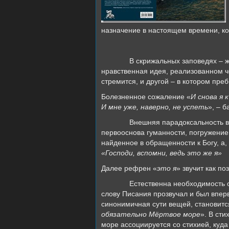
назначение в настоящем времени, ко
В скрижальных заповедях – ж
нравственная идея, реализованном ч
стремится, и другой – в котором пре
Болезненное сожаление «
И снова я 
И мне уже, наверно, не успеть
», – 
Внешняя парадоксальность в
первооснова гуманности, погружени
найденное в обращенности к Богу, а,
«Господи, вспомни, ведь это же я»
Далее рефрен «
это я
» звучит как п
Естественна необходимость о
слову Писания прозвучал и был впер
синонимичная сути вещей, становитс
обязательно Мёртвое море
». В сти
море ассоциируется со стихией, куда