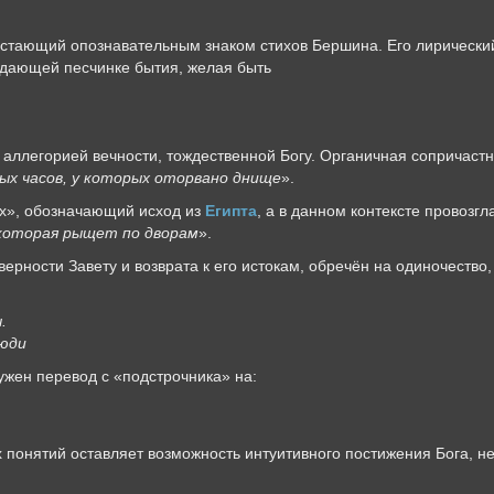
едстающий опознавательным знаком стихов Бершина. Его лирически
адающей песчинке бытия, желая быть
 аллегорией вечности, тождественной Богу. Органичная сопричастн
ных часов, у которых оторвано днище
».
ах», обозначающий исход из
Египта
, а в данном контексте провозг
 которая рыщет по дворам
».
верности Завету и возврата к его истокам, обречён на одиночество
.
люди
ужен перевод с «подстрочника» на:
 понятий оставляет возможность интуитивного постижения Бога, н