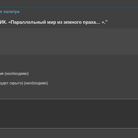
я палитра
ИК. «Параллельный мир из земного праха… ».”
я (необходимо)
(будет скрыто) (необходимо)