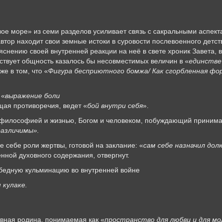
ое море» из семи разделов усиливает связь с сакральными аспект
автор находит свои земные истоки в суровости послевоенного детс
яснению своей внутренней реакции на неё в свете хроник Завета, 
тствует общность казалось бы несовместимых величин в «
единстве
е в том, что «
Фигура бесприютного бомжа/ Как сгорбленная фо
 «
выражение боли
щая противоречия, ведет «
бой внутри себя
».
 философией и жизнью, Богом и человеком, побуждающий принимат
различимы».
 себе роли жертвы, готовой на заклание: «
сам себе назначил дол
енной духовного содержания, отвергнут.
обедную кульминацию во внутренней войне
 кулаке.
овная родина, понимаемая как «
пространство для любви и для м