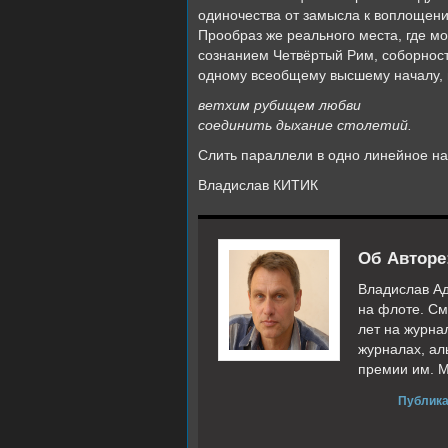
одиночества от замысла к воплощению
Прообраз же реального места, где мо
сознанием Четвёртый Рим, соборнос
одному всеобщему высшему началу, 
ветхим рубищем любви
соединить дыхание столетий.
Слить параллели в одно линейное на
Владислав КИТИК
Об Авторе
Владислав Ад
на флоте. См
лет на журна
журналах, ал
премии им. М
Публика