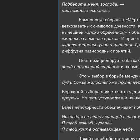
Подберите меня, господа, —
нас немного осталось
Компоновка сборника «Мёртв
ветхозаветных символов древности, 
нынешней «
эпохи обречённой»
к объ
«
миром из земного праха
». И приве
«
кровосмешенье улиц и планет».
Даж
диффузия разнородных понятий.
Поэт позиционирует себя как
этой несчастной страны
» и, совме
Это – выбор в борьбе между
суд и божья милость/ Уже почти не
Вершиной выбора является отведение
пророк
». Но путь уступок жизни, лиш
Взлёт непокорности обеспечивает п
Никогда я не стану синицей в твоем
Я твой вечный журавль.
Я твой крик в остывающем небе.
Такой ценой обретается дух