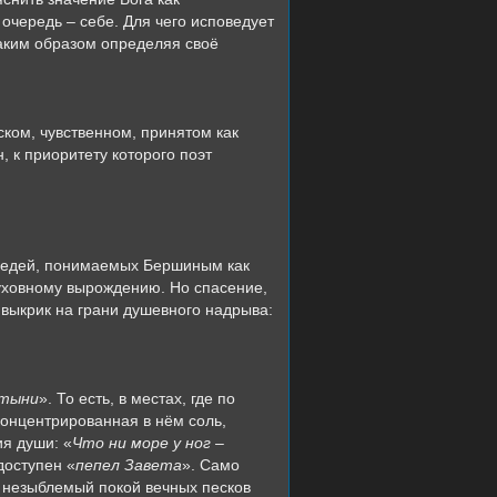
очередь – себе. Для чего исповедует
таким образом определяя своё
ком, чувственном, принятом как
 к приоритету которого поэт
оведей, понимаемых Бершиным как
уховному вырождению. Но спасение,
и выкрик на грани душевного надрыва:
стыни
». То есть, в местах, где по
концентрированная в нём соль,
я души: «
Что ни море у ног –
доступен «
пепел Завета
». Само
к незыблемый покой вечных песков