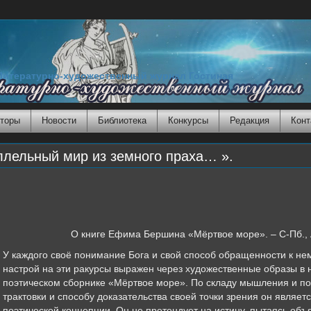
Литературно-художественный журнал Гостиная
торы
Новости
Библиотека
Конкурсы
Редакция
Конт
лельный мир из земного праха… ».
О книге Ефима Бершина «Мёртвое море». – С-Пб., А
У каждого своё понимание Бога и свой способ обращенности к н
настрой на эти ракурсы выражен через художественные образы в
поэтическом сборнике «Мёртвое море». По складу мышления и пог
трактовки и способу доказательства своей точки зрения он являет
поэтической концепции. Он не претендует на истину, пытаясь объя