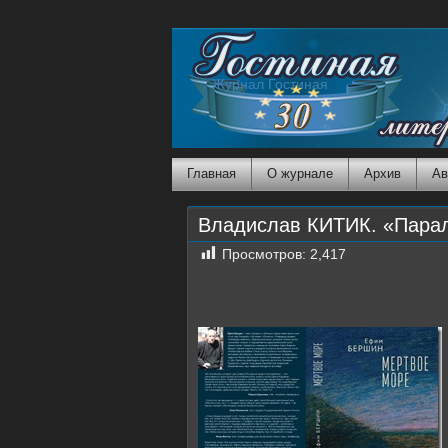
Журнал Гостиная
Главная
О журнале
Архив
Ав
Владислав КИТИК. «Парал
Просмотров:
2,417