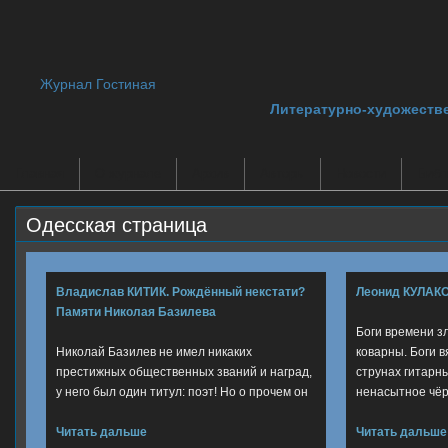
Журнал Гостиная
Литературно-художеств
Главная
О журнале
Архив
Авторы
Новости
Библ
Одесская страница
Владислав КИТИК. Рождённый некстати?
Леонид КУЛАКО
Памяти Николая Базилева
Боги времени з
Николай Базилев не имел никаких
коварны. Боги 
престижных общественных званий и наград,
струнах гитарны
у него был один титул: поэт! Но о прочем он
ненасытное чё
Читать дальше
Читать дальше