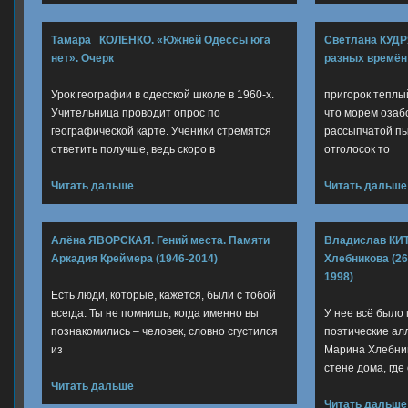
Тамара КОЛЕНКО. «Южней Одессы юга
Светлана КУД
нет». Очерк
разных времён
Урок географии в одесской школе в 1960-х.
пригорок теплы
Учительница проводит опрос по
что морем озаб
географической карте. Ученики стремятся
рассыпчатой пы
ответить получше, ведь скоро в
отголосок то
Читать дальше
Читать дальше
Алёна ЯВОРСКАЯ. Гений места. Памяти
Владислав КИТ
Аркадия Креймера (1946-2014)
Хлебникова (26
1998)
Есть люди, которые, кажется, были с тобой
всегда. Ты не помнишь, когда именно вы
У нее всё был
познакомились – человек, словно сгустился
поэтические ал
из
Марина Хлебник
стене дома, где
Читать дальше
Читать дальше