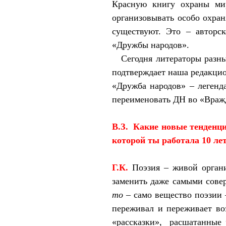
Красную книгу охраны мир
организовывать особо охра
существуют. Это – авторск
«Дружбы народов».
Сегодня литераторы разны
подтверждает наша редакцио
«Дружба народов» – легенд
переименовать ДН во «Вражд
В.З.
Какие новые тенденци
которой ты работала 10 лет
Г.К.
Поэзия – живой орган
заменить даже самыми сове
то
– само вещество поэзии 
переживал и переживает во
«рассказки»,
расшатанные 