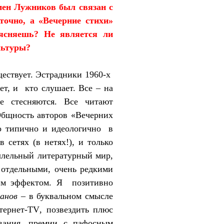
мен Лужников был связан с
точно, а «Вечерние стихи»
ъясняешь? Не является ли
льтуры?
ществует. Эстрадники 1960-х
ет, и
кто слушает. Все – на
стесняются. Все читают
 Общность авторов «Вечерних
ло типично и идеологично
в
 в сетях (в нетях!), и только
аллельный литературный мир,
о отдельными, очень редкими
им эффектом. Я
позитивно
анов
– в буквальном смысле
тернет-Т
V
, позвездить плюс
ования, премии с пафосным