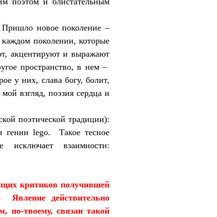
им поэтом и блистательным
. Пришло новое поколение –
в каждом поколении, которые
ют, акцентируют и выражают
угое пространство, в нем –
ое у них, слава богу, болит,
 мой взгляд, поэзия сердца и
сской поэтической традиции):
 и гении
lego
.
Такое тесное
 исключает взаимности:
дущих критиков получившей
.
Явление действительно
м, по-твоему, связан такой