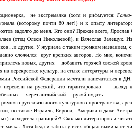
юционерка,
не экстремалка (хотя и рифмуется:
Галка
урнала (которому почти 80 лет!) и к опыту литератор
оэтов задолго до меня. Кто они? Прежде всего, Ярослав 
лаев (отец Олеси Николаевой), и Вячеслав Залещук. И
ков…и другие. У журнала с таким громким названием, 
давно сложился
круг крепких авторов. Но мне, конечн
привлечь новых, других –
добавить горячей свежей кров
 на перекрестке культур, на стыке литературы и перевод
мии Российской Федерации мечтали напечататься в ДН 
у перевели на русский, что гарантировало
–
выход 
рубежных –
через английский –
рукой подать…
громного русскоязычного культурного пространства, ареа
тии
, но также Израиль, Европа,
Америка и даже Австра
ых) выходят за границей?! Сколько литераторов и читат
ет маяка. Хотя беда и забота у всех общая: вымирают чи