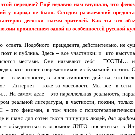
 этой передаче? Ещё недавно нам внушали, что фено
ний у народа не было. Сегодня развлечений предоста
ьютеров десятки тысяч зрителей. Как ты это об
оэзии проявлением одной из особенностей русской ку
го
ответа. Подобного
прецедента, действительно, не су
 поэт и публика. Здесь – все участники: и
кто выступа
няются местами. Они называют себя
ПОЭТЫ… не 
редко, кто читает современников из бумажной поэзии.
ов – в массовости, в коллективности действа, что бы
 – Интернет – тоже за массовость. Мы все
в сети,
ы… На самом деле – это параллельная реальность, пар
ром реальной литературы, в частности, поэзии, тольк
ВС – это феномен, в том числе с психотерапевтическ
ще и шанс для сотен тысяч пишущих людей,
для графом
ия
–
объединиться в огромное ЛИТО, посветиться в Ин
рямом эфире (своя минута славы!), интриги голос