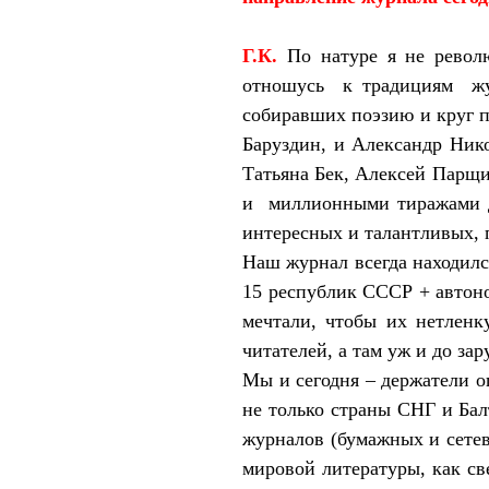
Г.К.
По натуре я не револ
отношусь
к традициям
ж
собиравших поэзию и круг п
Баруздин, и Александр Нико
Татьяна Бек, Алексей Парщи
и
миллионными тиражами 
интересных и талантливых, 
Наш журнал всегда находился
15 республик СССР + автоно
мечтали, чтобы их нетленк
читателей, а там уж и до за
Мы и сегодня – держатели о
не только страны СНГ и
Бал
журналов (бумажных и сетев
мировой литературы, как св