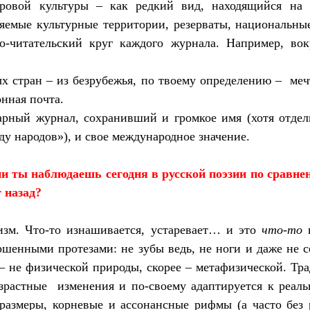
овой культуры – как редкий вид, находящийся на 
няемые культурные территории, резерваты, национальн
о-читательский круг каждого журнала. Например, во
х стран – из безрубежья, по твоему определению –
меч
нная почта.
арный журнал, сохранивший и громкое имя (хотя отде
у народов»), и свое международное значение.
и ты наблюдаешь сегодня в русской поэзии по сравнени
 назад?
изм. Что-то изнашивается, устаревает… и это
что-то
н
ршенными протезами: не зубы ведь, не ноги и даже не
– не физической природы, скорее – метафизической. Тр
зрастные
изменения и по-своему адаптируется к реал
размеры, корневые и ассонансные рифмы (а часто без 