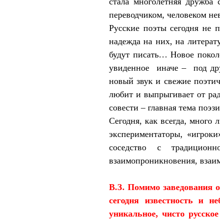
стала многолетняя дружба
переводчиком, человеком нев
Русские поэты сегодня не 
надежда на них, на литерат
будут писать… Новое покол
увиденное
иначе –
под др
новый звук и свежие поэтиче
любит и выпрыгивает от радо
совести – главная тема поэзи
Сегодня, как всегда, много 
экспериментаторы, «игроки
соседство с традицион
взаимопроникновения, взаим
В.З.
Помимо заведования о
сегодня известность и н
уникальное, чисто русское