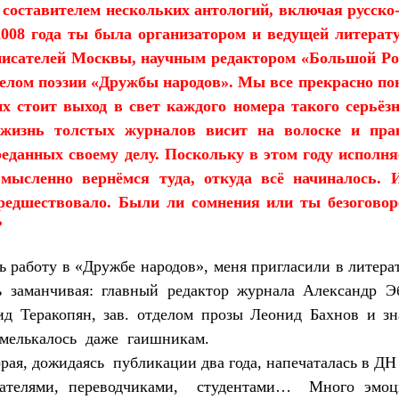
 составителем нескольких антологий, включая русско
 2008 года ты была организатором и ведущей литерат
писателей Москвы, научным редактором «Большой Ро
делом поэзии «Дружбы народов». Мы все прекрасно п
х стоит выход в свет каждого номера такого серьёзн
а жизнь толстых журналов висит на волоске и пра
реданных своему делу. Поскольку в этом году исполня
 мысленно вернёмся туда, откуда всё начиналось. 
предшествовало. Были ли сомнения или ты безогово
?
 работу в «Дружбе народов», меня пригласили в литер
 заманчивая: главный редактор журнала Александр Эб
д Теракопян, зав. отделом прозы Леонид Бахнов и з
мелькалось
даже
гаишникам.
рая, дожидаясь
публикации два года, напечаталась в ДН
ателями, переводчиками,
студентами…
Много эмоц