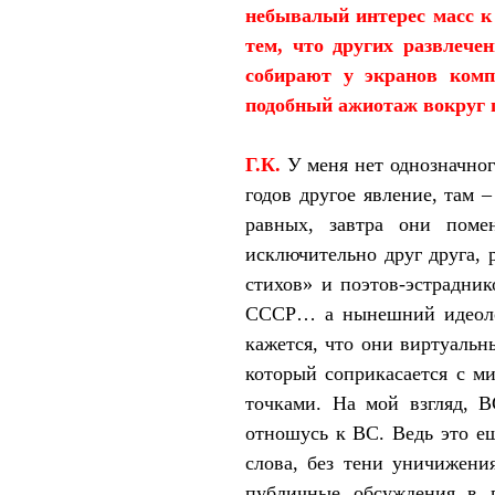
небывалый интерес масс к
тем, что других развлече
собирают у экранов комп
подобный ажиотаж вокруг п
Г.К.
У меня нет однозначно
годов другое явление, там –
равных, завтра они поме
исключительно друг друга, 
стихов» и поэтов-эстрадник
СССР… а нынешний идеолог
кажется, что они виртуальн
который соприкасается с ми
точками. На мой взгляд, 
отношусь к ВС. Ведь это е
слова,
без тени уничижен
публичные обсуждения в п