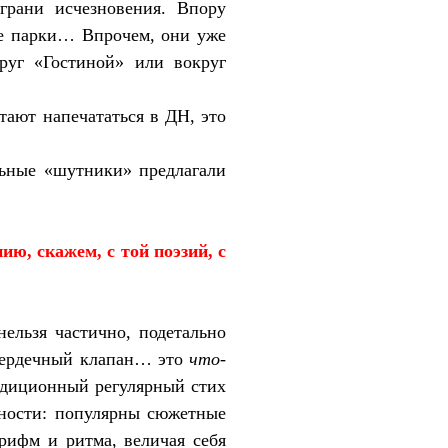
грани исчезновения. Впору
ые парки… Впрочем, они уже
круг «Гостиной» или вокруг
тают напечататься в ДН, это
льные «шутники» предлагали
ю, скажем, с той поэзий, с
ельзя частично, подетально
 сердечный клапан… это
что-
адиционный регулярный стих
ьности: популярны сюжетные
рифм и ритма, величая себя