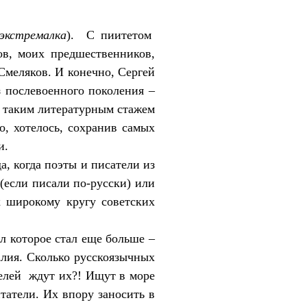
-экстремалка
).
С пиитетом
ов, моих предшественников,
Смеляков. И конечно, Сергей
з послевоенного поколения –
с таким литературным стажем
о, хотелось, сохранив самых
и.
а, когда поэты и писатели из
(если писали по-русски) или
к широкому кругу советских
л которое стал еще больше –
лия. Сколько русскоязычных
елей
ждут их?! Ищут в море
татели. Их впору заносить в