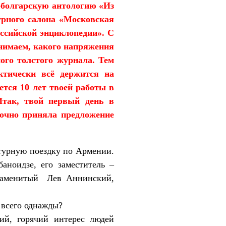
-болгарскую антологию «Из
урного салона «Московская
ссийской энциклопедии». С
онимаем, какого напряжения
ого толстого журнала. Тем
ктически всё держится на
ется 10 лет твоей работы в
Итак, твой первый день в
рочно приняла предложение
атурную поездку по Армении.
аноидзе, его заместитель –
наменитый
Лев Аннинский,
 всего однажды?
ий, горячий интерес людей