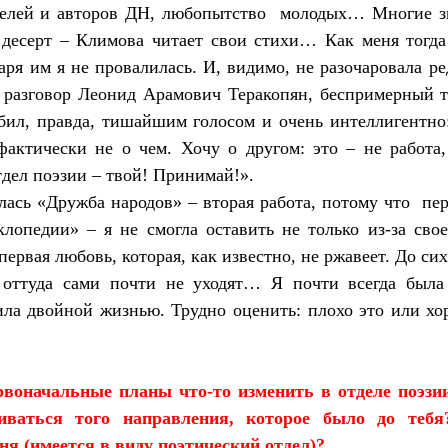
телей и авторов ДН, любопытство
молодых… Многие зн
 десерт – Климова читает свои стихи… Как меня тогда
даря им я не провалилась. И, видимо, не разочаровала р
 разговор Леонид Арамович Теракопян, беспримерный т
бил, правда, тишайшим голосом и очень интеллигентно
фактически не о чем. Хочу о другом: это – не работа
отдел поэзии – твой! Принимай!».
лась «Дружба народов» – вторая работа, потому что
пе
лопедии» – я не смогла оставить не только из-за свое
первая любовь, которая, как известно, не ржавеет. До с
 оттуда сами почти не уходят… Я почти всегда была
ила двойной жизнью. Трудно оценить: плохо это или х
рвоначальные планы что-то изменить в отделе поэзи
ваться того направления, которое было до теб
ня (имеется в виду поэтический отдел)?