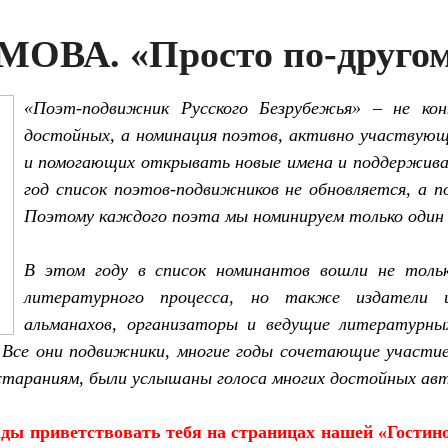
ОВА. «Просто по-другом
«Поэт-подвижник Русского Безрубежья» – не кон
достойных, а номинация поэтов, активно участвующ
и помогающих открывать новые имена и поддержив
год список поэтов-подвижников не обновляется, а 
Поэтому каждого поэта мы номинируем только один 
В этом году в список номинантов вошли не толь
литературного процесса, но также издатели
альманахов, организаторы и ведущие литературны
 Все они подвижники, многие годы сочетающие участие
стараниям, были услышаны голоса многих достойных авт
ады приветствовать тебя на страницах нашей «Гостин