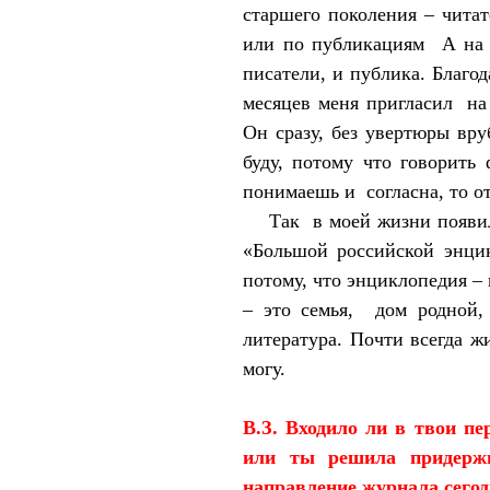
старшего поколения – чита
или по публикациям
А на
писатели, и публика. Благо
месяцев меня пригласил
на
Он сразу, без увертюры вру
буду, потому что говорить 
понимаешь и
согласна, то 
Так
в моей жизни появи
«Большой российской энцик
потому, что энциклопедия – 
– это семья,
дом родной,
литература. Почти всегда ж
могу.
В.З. Входило ли в твои пе
или ты решила придержи
направление журнала сегод