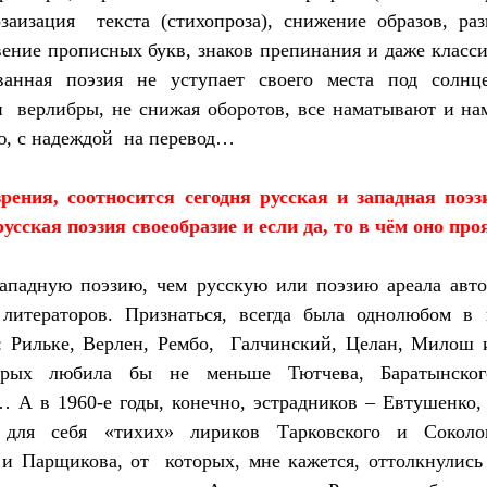
заизация
текста (стихопроза), снижение образов, ра
вение прописных букв, знаков препинания и даже класс
ванная поэзия не уступает своего места под солнц
и
верлибры, не снижая оборотов, все наматывают и на
ю, с надеждой
на перевод…
зрения, соотносится сегодня русская и западная поэ
сская поэзия своеобразие и если да, то в чём оно пр
западную поэзию, чем русскую или поэзию ареала авт
 литераторов. Признаться, всегда была однолюбом в 
 Рильке, Верлен, Рембо,
Галчинский, Целан, Милош и
орых любила бы не меньше Тютчева, Баратынского
 А в 1960-е годы, конечно, эстрадников – Евтушенко, 
ля себя «тихих» лириков Тарковского и Соколо
 и Парщикова, от
которых, мне кажется, оттолкнулись