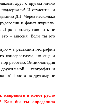
акомы друг с другом лично
 поддержали! И студенты, и
едакцию ДН. Через несколько
рудоголик и фанат журнала.
: «Про зарплату говорить не
, это – миссия. Если ты это
рвую – в редакции географии
го консерватизма, но еще и
их пор работаю. Энциклопедия
 двужильной – география и
орошо? Просто по-другому не
и, направить в новое русло
я? Как бы ты определила