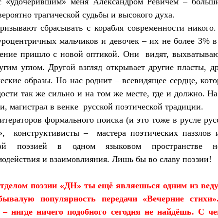
 с «удочерившим» меня Александром Ревичем – больш
ероятно трагической судьбы и высокого духа.
призывают сбрасывать с корабля современности никого
уроцентричных мальчиков и девочек – их не более 3% 
ение пришло с новой оптикой. Они
видят, выхватыва
угим углом. Другой взгляд открывает другие пласты, др
ские образы. Но нас роднит – всевидящее сердце, котор
сти так же сильно и на том же месте, где и должно. На
и, магистрал в венке
русской поэтической традиции.
литераторов формального поиска (и это тоже в русле ру
»,
конструктивисты –
мастера поэтических паззлов
ной поэзией в одном языковом пространстве не
одействия и взаимовлияния. Лишь бы во славу поэзии!
тделом поэзии «ДН» ты ещё являешься одним из ве
ебывалую популярность передачи «Вечерние стихи»
 – нигде ничего подобного сегодня не найдёшь. С че