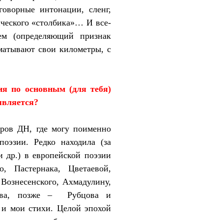
зговорные интонации, сленг,
ического «столбика»… И все-
ем (определяющий признак
матывают свои километры, с
зия по основным (для тебя)
оявляется?
оров ДН, где могу поименно
поэзии. Редко находила (за
 др.) в европейской поэзии
, Пастернака, Цветаевой,
Вознесенского, Ахмадулину,
ва, позже –
Рубцова и
 и мои стихи. Целой эпохой