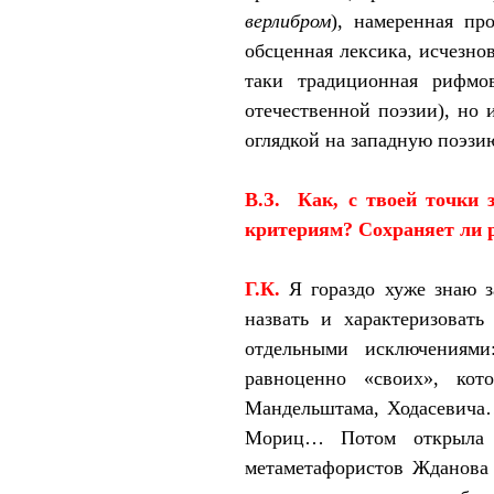
верлибром
), намеренная про
обсценная лексика, исчезно
таки традиционная рифмо
отечественной поэзии), но 
оглядкой на западную поэзи
В.З.
Как, с твоей точки 
критериям? Сохраняет ли ру
Г.К.
Я гораздо хуже знаю 
назвать и характеризовать
отдельными
исключениями:
равноценно «своих», кот
Мандельштама, Ходасевича…
Мориц… Потом открыла д
метаметафористов Жданова