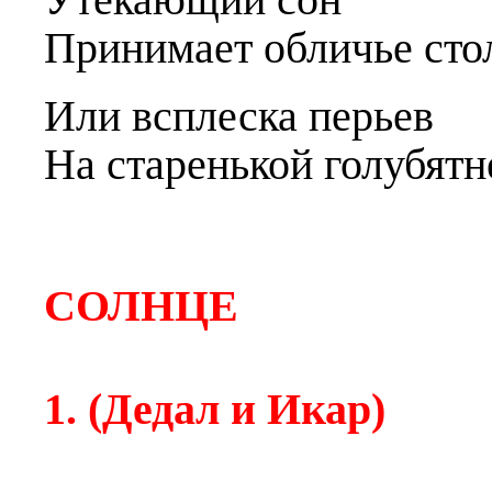
Принимает обличье сто
Или
в
сплеска перье
в
На старенькой
г
олубятн
СОЛНЦЕ
1. (Дедал и Икар)