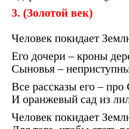
3. (Золотой век)
Человек покидает Земл
Е
г
о дочери – кроны дер
Сыновья – неприступн
Все рассказы е
г
о – про
И оранжевый сад из ли
Человек покидает Земл