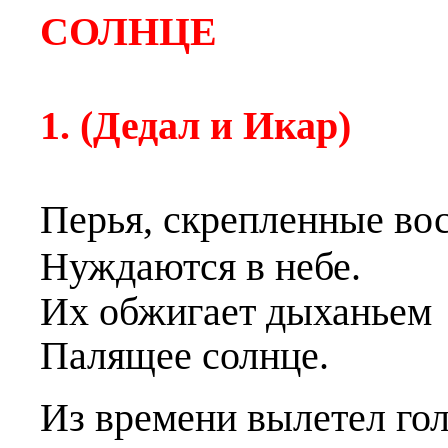
СОЛНЦЕ
1. (Дедал и Икар)
Перья, скрепленные
в
о
Нуждаются в небе.
Их обжи
г
ает дыханьем
Палящее солнце.
Из времени вылетел
г
ол