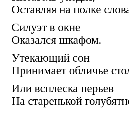
Оставляя на полке сло
в
Силуэт
в
окне
Оказался шкафом.
Утекающий сон
Принимает обличье сто
Или
в
сплеска перье
в
На старенькой
г
олубятн