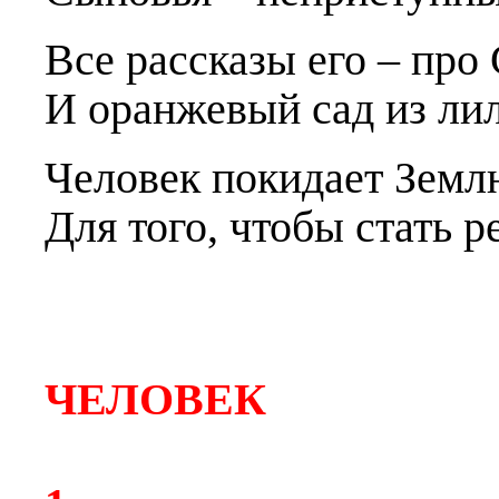
Все рассказы е
г
о – про
И оранжевый сад из ли
Человек покидает Земл
Для то
г
о, чтобы стать р
ЧЕЛОВЕК