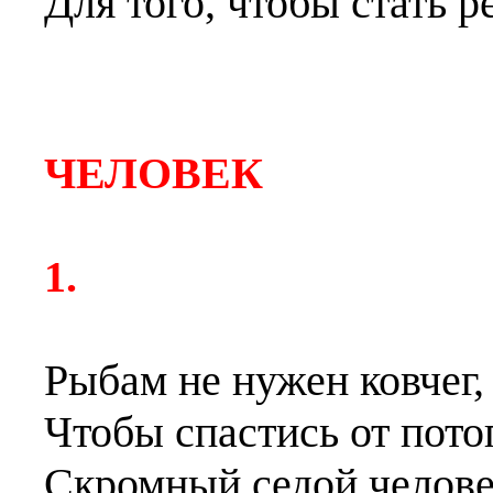
Для то
г
о, чтобы стать р
ЧЕЛОВЕК
1.
Рыбам не нужен ковчег,
Чтобы спастись от пото
Скромный седой челов