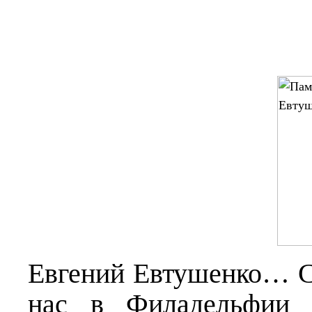
Евгений Евтушенко… Су
нас в Филадельфии 