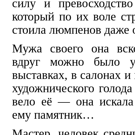
силу и превосход­ство
который по их воле ст
стоила люмпенов даже
Мужа своего она вск
вдруг можно было у
выставках, в салонах и
ху­дожнического голод
вело её — она искала 
ему памятник…
Мастер, человек средн