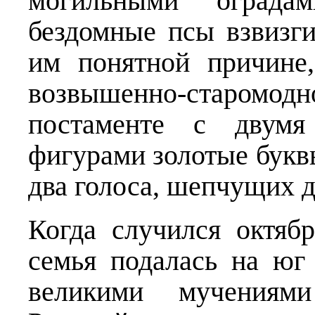
могильными оград
бездомные псы взвизг
им понятной причине
возвышенно-старомодн
по­стаменте с двум
фигурами золотые букв
два голоса, шепчущих д
Когда случился октябр
семья подалась на юг
великими мучениями