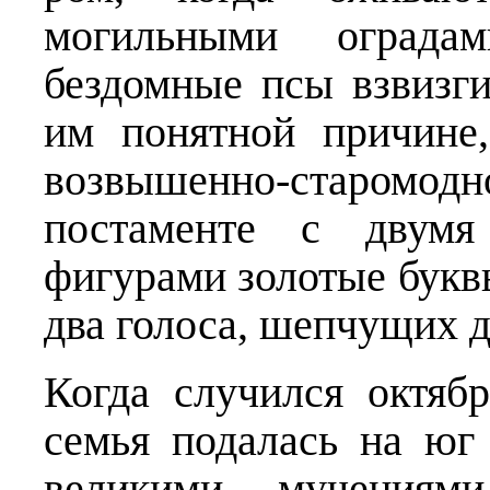
могильными оград
бездомные псы взвизг
им понятной причине
возвышенно-старомодн
по­стаменте с двум
фигурами золотые букв
два голоса, шепчущих д
Когда случился октябр
семья подалась на юг
великими мучениями