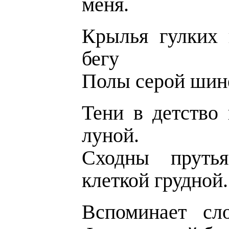
меня.
Крылья гулких 
бегу
Полы серой шине
Тени в детство
луной.
Сходны пруть
клеткой грудной.
Вспоминает сл