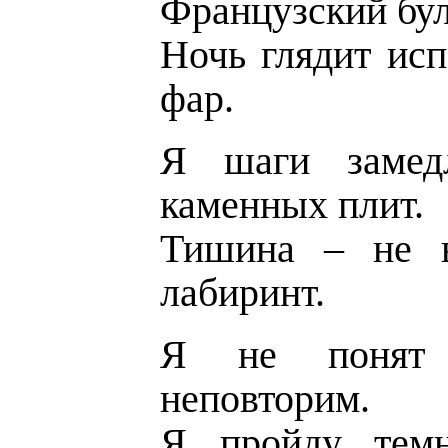
Французский бу
Ночь глядит исп
фар.
Я шаги замед
каменных плит.
Тишина – не в
лабиринт.
Я не понят н
неповторим.
Я пройду темн