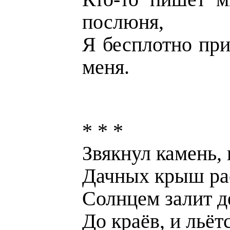
послюня,
Я бесплотно пр
меня.
* * *
Звякнул камень,
Дачных крыш ра
Солнцем залит д
До краёв, и льёт