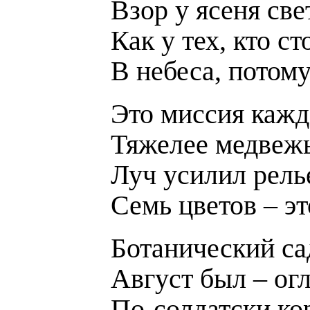
Взор у ясеня cве
Как у тех, кто с
В небеса, потому
Это миссия каждо
Тяжелее медвежь
Луч усилил рель
Семь цветов – эт
Ботанический сад
Август был – огл
По-солдатски ко