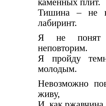
каменных плит.
Тишина – не в
лабиринт.
Я не понят н
неповторим.
Я пройду темн
молодым.
Невозможно пов
живу,
И, как ржавчина,