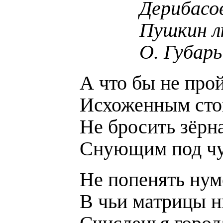
Дерибасо
Пушкин л
О. Губарь
А что бы не прой
Исхоженным ст
Не бросить зёрн
Снующим под ч
Не попенять нум
В чьи матрицы н