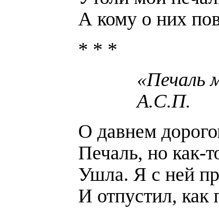
А кому о них по
* * *
«Печаль 
А.С.П.
О давнем дорого
Печаль, но как-
Ушла. Я с ней п
И отпустил, как 