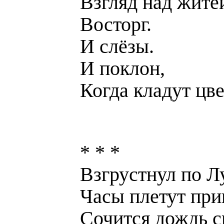
Взгляд над жите
Восторг.
И слёзы.
И поклон,
Когда кладут цв
* * *
Взгрустнул по Л
Часы плетут при
Сочится дождь с