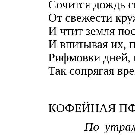
Сочится дождь с
От свежести кру
И чтит земля пос
И впитывая их, п
Рифмовки дней, 
Так сопрягая вре
КОФЕЙНАЯ П
По утра