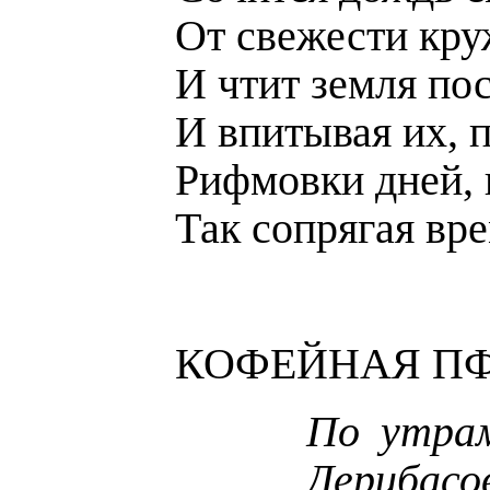
От свежести кру
И чтит земля пос
И впитывая их, п
Рифмовки дней, 
Так сопрягая вре
КОФЕЙНАЯ П
По утра
Дерибасо