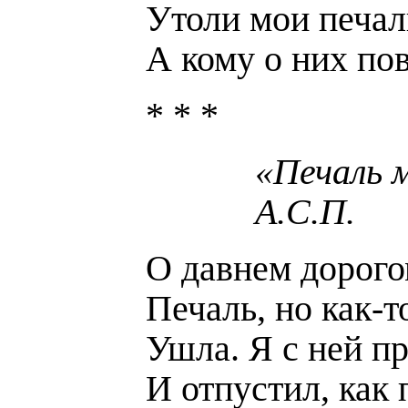
Утоли мои печал
А кому о них по
* * *
«Печаль 
А.С.П.
О давнем дорого
Печаль, но как-
Ушла. Я с ней п
И отпустил, как 