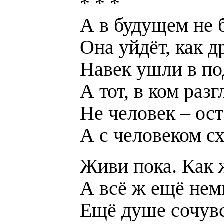
* * *
А в будущем не 
Она уйдёт, как 
Навек ушли в по
А тот, в ком раз
Не человек – ост
А с человеком с
Живи пока. Как 
А всё ж ещё немн
Ещё душе сочувс