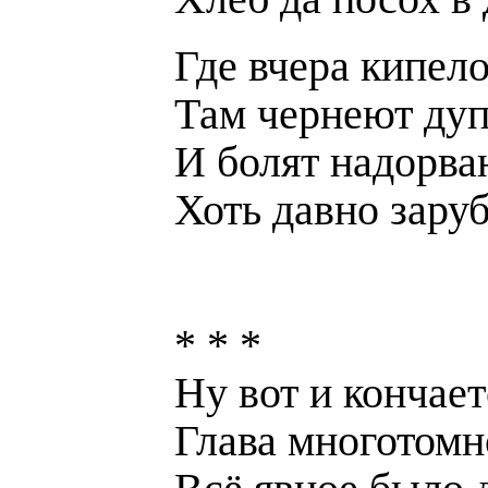
Где вчера кипело
Там чернеют дуп
И болят надорва
Хоть давно зару
* * *
Ну вот и кончает
Глава многотомн