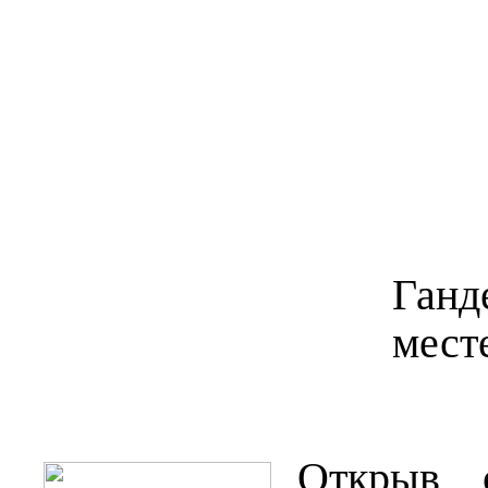
Ган
мест
Открыв 