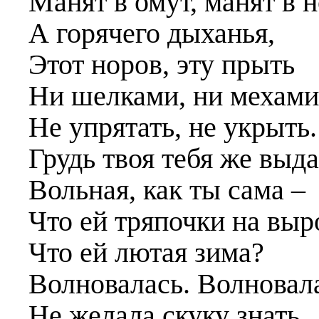
Манят в омут, манят в н
А горячего дыханья,
Этот норов, эту прыть
Ни шелками, ни мехами
Не упрятать, не укрыть.
Грудь твоя тебя же выда
Вольная, как ты сама –
Что ей тряпочки на выр
Что ей лютая зима?
Волновалась. Волновал
Не желала скуку знать.