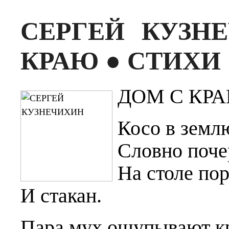
СЕРГЕЙ КУЗН
КРАЮ ● СТИХИ
ДОМ С КР
Косо в земл
Словно поче
На столе по
И стакан.
Пара мух ощупывают к