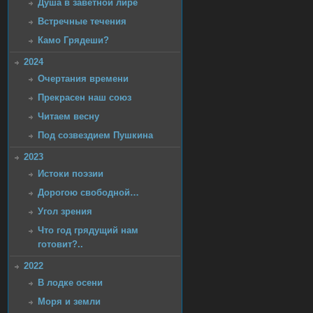
Душа в заветной лире
Встречные течения
Камо Грядеши?
2024
Очертания времени
Прекрасен наш союз
Читаем весну
Под созвездием Пушкина
2023
Истоки поэзии
Дорогою свободной…
Угол зрения
Что год грядущий нам
готовит?..
2022
В лодке осени
Моря и земли