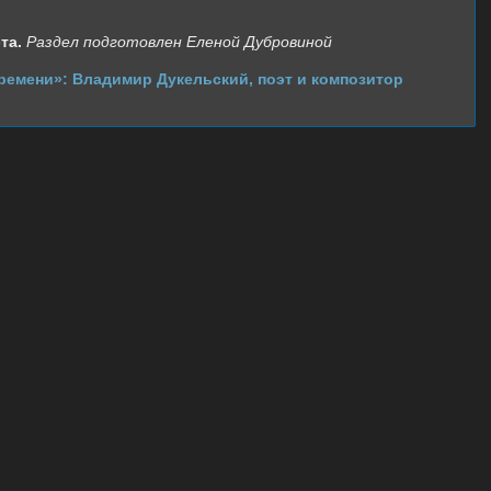
та.
Раздел подготовлен Еленой Дубровиной
емени»: Владимир Дукельский, поэт и композитор