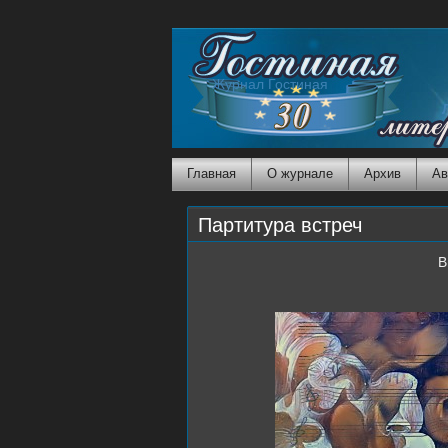
Журнал Гостиная
Главная
О журнале
Архив
Ав
Партитура встреч
В