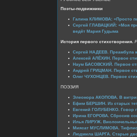
Поэты-подвижники
Галина КЛИМОВА: «Просто по
Сергей ГЛАВАЦКИЙ: «Моя про
ведёт Мария Гудыма
История первого стихотворения.
Р
Сергей НАДЕЕВ. Преамбула к
Алексей АЛЁХИН. Первое ст
Наум БАСОВСКИЙ. Первое ст
Андрей ГРИЦМАН. Первое ст
Олег ЧУХОНЦЕВ. Первое сти
ПОЭЗИЯ
Элеонора АКОПОВА. В витри
Ефим БЕРШИН. Из старых те
Евгений ГОЛУБЕНКО. Говор 
Ирина ЕГОРОВА. Сбросив со
Илья ЛИРУЖ. Виолончельный
Миясат МУСЛИМОВА. Тифлис
Людмила ШАРГА. Старые дв