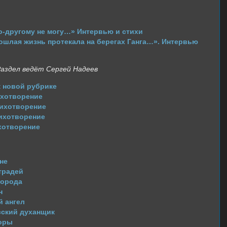
-другому не могу…» Интервью и стихи
шлая жизнь протекала на берегах Ганга…». Интервью
аздел ведёт Сергей Надеев
 новой рубрике
ихотворение
ихотворение
ихотворение
хотворение
не
традей
города
н
 ангел
ский духанщик
оры