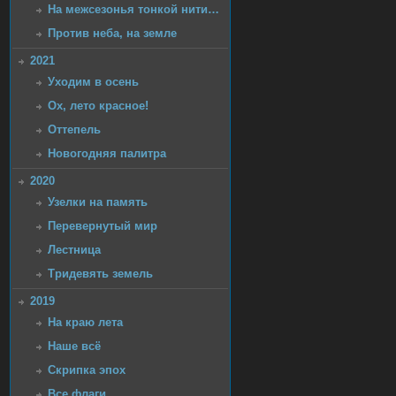
На межсезонья тонкой нити…
Против неба, на земле
2021
Уходим в осень
Ох, лето красное!
Оттепель
Новогодняя палитра
2020
Узелки на память
Перевернутый мир
Лестница
Тридевять земель
2019
На краю лета
Наше всё
Скрипка эпох
Все флаги