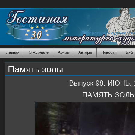
Журнал Гостиная
Литературно-художеств
Главная
О журнале
Архив
Авторы
Новости
Библ
Память золы
Выпуск 98. ИЮНЬ, 
ПАМЯТЬ ЗОЛ