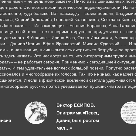
ление имён – не цель моей заметки. Никто из вышеназванных поэт
централен. Это поэты яркой поэтической индивидуальности. Их не с
 естественно, куда больше. Вот, навскидку – Ефим Бершин, Владими
лаева, Сергей Золотарёв, Геннадий Калашников, Светлана Кекова
я Лясковская…… Из восходящих – Евгения Баранова, Анна Галанин
ищут свой голос – не экспериментируют, не придумывают – они в
это уже много. В Украине – Ирина Евса, Ольга Ильницкая, Алексан
и – Даниил Чкония, Ефим Ярошевский, Михаил Юдовский…… И то ж
комы, и называя их, я лишь пытаюсь очертить то безрубежное прос
ь здесь назвать. Это несмотря на то, что литературным трудом н
родать» – не работает сегодня. Применимо к сегодняшней ситуации
ать». И тем удивительнее всплеск большой поэзии. Попутно растёт
ссионалов и многообразие их голосов. Так что не знаю, как насчёт
сширяется. И если в физической вселенной светила удерживаются
сё многообразие русских поэтов удерживается пушкинским гравитац
Виктор ЕСИПОВ.
Эпиграмма «Певец
лизия
Давид был ростом
мал…»