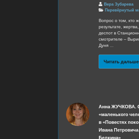
Вера Зубарева
Перевёрнутый м
Вопрос о том, кто ж
результате, жертва,
деспот в Станцион
смотрителе – Выри
Дуня ...
Читать дальше
Анна ЖУЧКОВА. 
«маленького чел
в «Повестях пок
Ивана Петровича
Белкина»