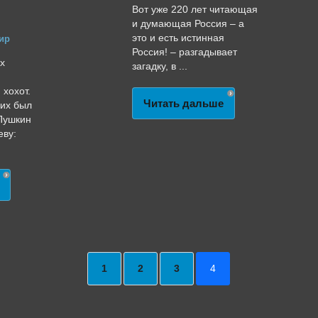
Вот уже 220 лет читающая
и думающая Россия – а
это и есть истинная
ир
Россия! – разгадывает
ых
загадку, в ...
 хохот.
Читать дальше
их был
 Пушкин
еву:
1
2
3
4