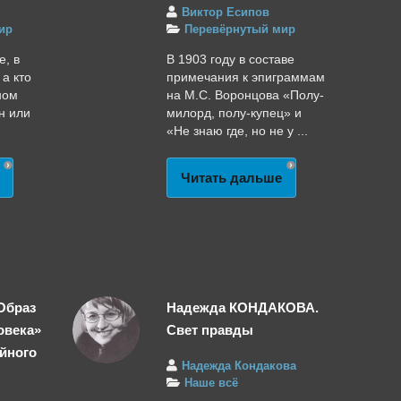
Виктор Есипов
ир
Перевёрнутый мир
е, в
В 1903 году в составе
 а кто
примечания к эпиграммам
ном
на М.С. Воронцова «Полу-
н или
милорд, полу-купец» и
«Не знаю где, но не у ...
Читать дальше
Образ
Надежда КОНДАКОВА.
овека»
Свет правды
ойного
Надежда Кондакова
Наше всё