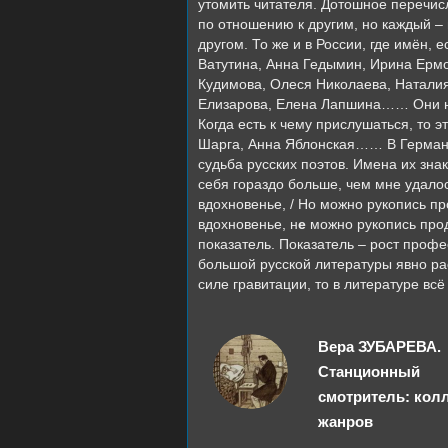
утомить читателя. Дотошное перечис
по отношению к другим, но каждый – 
другом. То же и в России, где имён,
Ватутина, Анна Гедымин, Ирина Ермо
Кудимова, Олеся Николаева, Натали
Елизарова, Елена Лапшина…… Они не 
Когда есть к чему прислушаться, то 
Шарга, Анна Яблонская…… В Германи
судьба русских поэтов. Имена их зна
себя гораздо больше, чем мне удалос
вдохновенье, / Но можно рукопись п
вдохновенье, н
е
можно рукопись прод
показатель. Показатель – рост профе
большой русской литературы явно ра
силе гравитации, то в литературе в
Вера ЗУБАРЕВА.
Станционный
смотритель: кол
жанров