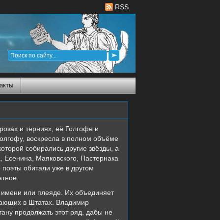
RSS
акты
розах и терниях, её Голгофе и
 Голгофу, воскресла в полном объёме
которой собирались другие звёзды, а
, Есенина, Маяковского, Пастернака
 поэты обитали уже в другом
атное.
у имени или плеяде. Их объединяет
вающих в Штатах. Владимир
ану продолжать этот ряд, дабы не