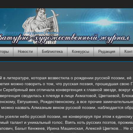
Литературно-художественный журнал Гостиная
торы
Новости
Библиотека
Конкурсы
Редакция
Конт
в литературе, которая возвестила о рождении русской поэзии, её 
-летия можно говорить о том, что русская поэзия, прошедшая свою
ли Серебряный век отличала конвергенция к главной звезде, вокруг 
ергенция сводилась к плеяде в лице Ахматовой, Цветаевой, Блока
енскому, Евтушенко, Рождественскому, а все прочие замечательные
ло можно назвать Алмазным веком русской поэзии, наблюдается обр
ён усеяли небо русской поэзии, не конвергируя при этом к едином
ый талант и уникальный голос. Взять хоть русских поэтов, прожи
апович, Бахыт Кенжеев, Ирина Машинская, Алексей Цветков… Не ст