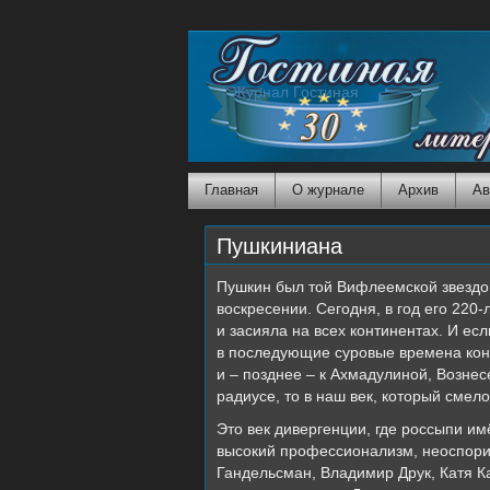
Журнал Гостиная
Главная
О журнале
Архив
Ав
Пушкиниана
Пушкин был той Вифлеемской звездой 
воскресении. Сегодня, в год его 220
и засияла на всех континентах. И ес
в последующие суровые времена конв
и – позднее – к Ахмадулиной, Вознес
радиусе, то в наш век, который сме
Это век дивергенции, где россыпи им
высокий профессионализм, неоспорим
Гандельсман, Владимир Друк, Катя К