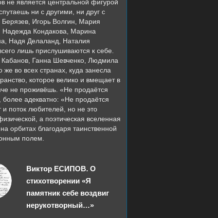
ов не является центральной фигурой
путаешь ни с другими, ни друг с
р Берязев, Игорь Волгин, Мария
, Надежда Кондакова, Марина
а, Надя Делаланд, Наталия
сего лишь прислушиваются к себе.
др Кабанов, Ганна Шевченко, Людмила
е во всех странах, куда занесла
транство, которое велико и вмещает в
ынче не проживёшь. «Не продаётся
, более адекватно: «Не продаётся
 и поток любителей, но не это
 физической, а поэтическая вселенная
 на орбитах благодаря таинственной
ионным полем.
Виктор ЕСИПОВ. О
стихотворении «Я
памятник себе воздвиг
нерукотворный…»