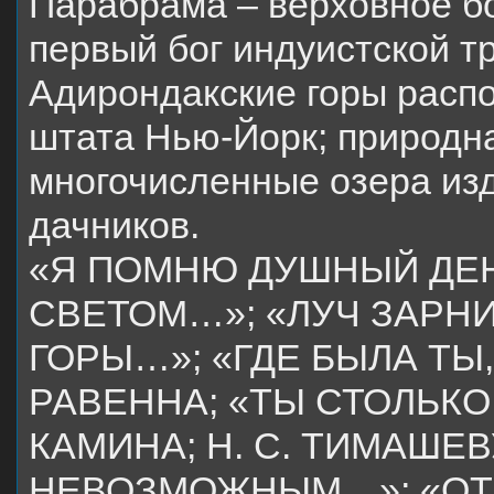
Парабрама – верховное бо
первый бог индуистской т
Адирондакские горы расп
штата Нью-Йорк; природна
многочисленные озера изд
дачников.
«Я ПОМНЮ ДУШНЫЙ ДЕ
СВЕТОМ…»; «ЛУЧ ЗАРН
ГОРЫ…»; «ГДЕ БЫЛА ТЫ
РАВЕННА; «ТЫ СТОЛЬКО
КАМИНА; Н. С. ТИМАШЕВ
НЕВОЗМОЖНЫМ…»; «ОТ