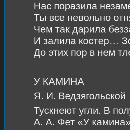
Нас поразила незам
Ты все невольно отн
Чем так дарила безз
И залила костер… З
До этих пор в нем тл
У КАМИНА
Я. И. Ведзягольской
Тускнеют угли. В п
А. А. Фет «У камина