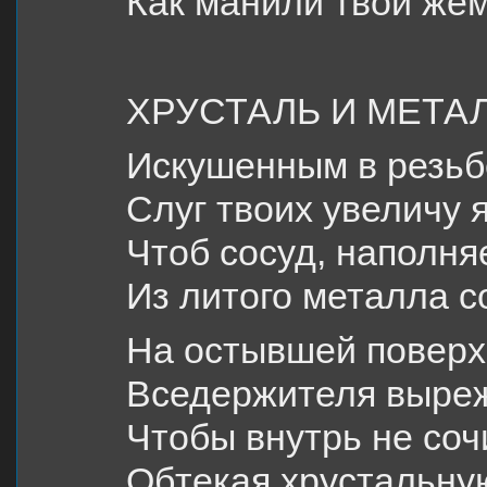
Как манили твои жем
ХРУСТАЛЬ И МЕТА
Искушенным в резь
Слуг твоих увеличу я
Чтоб сосуд, наполн
Из литого металла с
На остывшей поверх
Вседержителя выреж
Чтобы внутрь не соч
Обтекая хрустальную