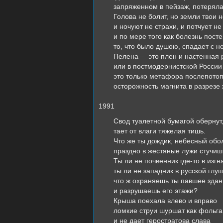
запряженном в пейзаж, потеряла
Голова не болит, но земли твои н
и ночуют не страхи, и потчует не
и по мере того как болезнь пост
то, что было душою, спадает с н
Пелена – это плен и настенная 
или в постмодернистской России
это только метафора послепотоп
осторожность магнита в разрезе 
1991
Свод туалетной бумагой обернут
тает от влаги тяжелая тишь.
Что же ты дождик, небесный обол
праздно в жестяные лужи стучиш
Ты ли не почвенник где-то в изгн
ты ли не западник в русской глуш
что ж охраняешь ты павшее здан
и разрушаешь его этажи?
Крыша поехала влево и вправо
ломкие струи шуршат как фольга
и не дает геростратова слава