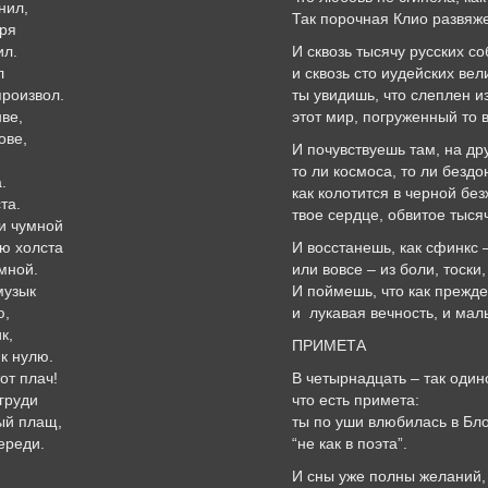
нил,
Так порочная Клио развяже
аря
ил.
И сквозь тысячу русских с
л
и сквозь сто иудейских вел
произвол.
ты увидишь, что слеплен и
нве,
этот мир, погруженный то в
ове,
И почувствуешь там, на др
то ли космоса, то ли безд
.
как колотится в черной бе
та.
твое сердце, обвитое тысяч
и чумной
ью холста
И восстанешь, как сфинкс –
 мной.
или вовсе – из боли, тоск
музык
И поймешь, что как прежде
ю,
и лукавая вечность, и мал
к,
ПРИМЕТА
к нулю.
от плач!
В четырнадцать – так один
 груди
что есть примета:
ый плащ,
ты по уши влюбилась в Бл
ереди.
“не как в поэта”.
И сны уже полны желаний,