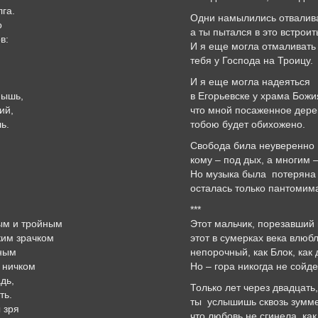
лга.
Одни намылились отвалива
о
а ты пытался в это встроит
в:
И я еще могла отмаливать
тебя у Господа на Троицу.
,
И я еще могла надеяться
мышь,
в Егорьевске у храма Божи
ий,
что мной посаженное дере
ь.
тобою будет обихожено.
Свобода била неуверенно
кому – под дых, а многим 
Но музыка была потеряна
осталась только пантомим
***
ым и тройным
Этот мальчик, порезавший
ким зрачком
этот в сумерках века влюб
яным
непорочный, как Блок, как
 ничком
Но – гора никогда не сойде
дь,
Только лет через двадцать,
ть.
ты услышишь сквозь зумме
 зря
что любовь не сгинела, ка