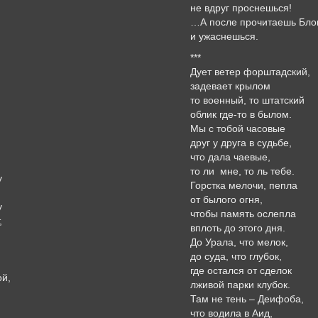
не вдруг проснешься!
…А после прочитаешь Бло
и ужаснешься.
***
Дует ветер форштадский,
задевает крылом
то военный, то штатский
облик где-то в былом.
Мы с тобой часовые
друг у друга в судьбе,
что дала чаевые,
то ли мне, то ль тебе.
у
Горстка мелочи, пепла
от былого огня,
у
чтобы память ослепла
,
вплоть до этого дня.
До Урала, что мелок,
до суда, что глубок,
где остался от сделок
ой,
лживой парки клубок.
,
Там не тень – Деифоба,
что водила в Аид,