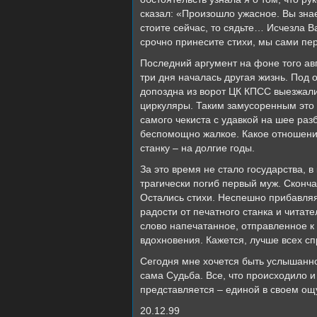
сказал: «Произошло ужасное. Вы знае
стоите сейчас, то сядьте… Исчезла В
срочно принесите стихи, мы сами пе
Последний аргумент на фоне того авг
три дня началась другая жизнь. Под
допоздна из ворот ЦК КПСС выезжали 
циркуляры. Таким замусоренным это 
самого чекиста с удавкой на шее ра
беспомощно жалкое. Какое отношение 
станку – на долгие годы.
За это время не стало государства, 
трагически погиб первый муж. Сконча
Остались стихи. Неспешно прибавляя
радости от печатного станка и читат
слово напечатанное, отправленное к 
вдохновения. Кажется, лучше всех с
Сегодня мне хочется быть услышанно
сама Судьба. Все, что происходило и
представляется – единой в своем ощущ
20.12.99