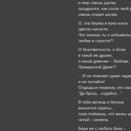
и мир сквозь щелку
продрался, как сосок твой
сквозь пламя шелка.
О, эта блузка в ярко-алых
цветах напасти…
Что знаешь ты о небывалы
любви и страсти?!
О безответности, о боли
в такой же драме,
о юной девочке – Любови,
Прекрасной Даме?!
…И не поможет даже гадже
и не пытайся!
Отдашься первому, кто ска
“Да брось…отдайся…”
В тебя железа и бетона
вопьются скрепы ,
пока поймешь, что жизнь ц
читай – нелепа.
Бери ее с любого бока –