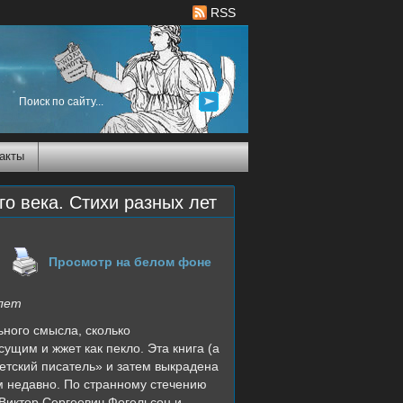
RSS
акты
о века. Стихи разных лет
Просмотр на белом фоне
 лет
ьного смысла, сколько
ущим и жжет как пекло. Эта книга (а
ветский писатель» и затем выкрадена
м недавно. По странному стечению
 Виктор Сергеевич Фогельсон и