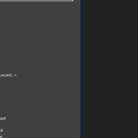
инией..»
е
яще
ей
е.