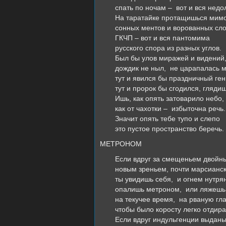
спать по ночам – вот и вся недо
На таратайке протащишься мим
сонных ментов и ворованных сло
ГКЧП – вот и вся пантомима
русского спора из разных углов.
Был бы улов миражей и видений
дождик не ныл, не царапалась 
тут и явился бы праздничный ген
тут и пророк бы сгодился, глядиш
Ишь, как опять затоварило небо,
как от чахотки – избыточна речь.
Значит опять тебе тупо и слепо
это пустое пространство беречь.
МЕТРОНОМ
Если вдруг за смещеньем двойн
новым зреньем, почти марсианс
ты увидишь себя, и огнем нутр
опалишь метроном, или ляжешь
на текучее время, на рваную гла
чтобы было коросту легко отдира
Если вдруг индульгенции выданы