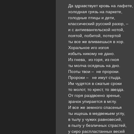
Да здравствует кровь на лафете,
холодная грязь на паркете,
голодные птицы и дети,
классический русский разор, –
и с антиевангельской нотой,
поятой, побитой, потертой
ты все же вливаешься в хор.
Хоральное иго изгоя
избыть никому не дано.
Из гнева, из горя, из гноя
ты молча осядешь на дно.
Поэты твои – не пророки.
Пророки – не имут стыда.
Им чудятся в сжатые сроки
то молот, то крест, то звезда.
От горя раздвоено зренье,
зрачок упирается в мглу.
И все же земного спасенья
ты ищешь в медвежьем углу,
в тылу у чужих равновесий,
в пылу у безличных страстей,
у сиро распластанных весей