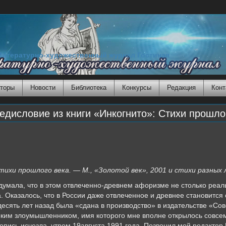
Литературно-художественный журнал Гостиная
торы
Новости
Библиотека
Конкурсы
Редакция
Конт
исловие из книги «Инкогнито»: Стихи прошлог
тихи прошлого века. — М., «Золотой век», 2001 и стихи разных
думала, что в этом отвлеченно-древнем афоризме не столько реал
 Оказалось, что в России даже отвлеченное и древнее становится с
десять лет назад была «сдана в производство» в издательстве «Со
неким злоумышленником, имя которого мне вполне открылось совсе
укопись исчезла, утром 19августа 1991 года. Позвонил мой редактор