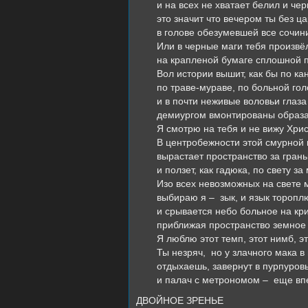
и на всех не хватает белил и чер
это значит что вечером ты без ц
в голове обезумевшей все сочин
Или в черные маги тебя произвё
на крапленой бумаге сплошной 
Вол истории вышит, как бы по ка
по траве-мураве, по больной гол
и в почти неживые воловьи глаза
демиургом вмонтированы образа
Я смотрю на тебя и не вижу Хрис
В центробежности этой смурной 
вырастает пространство за гран
и ползет, как гадюка, по свету за
Изо всех невозможных на свете 
выбираю я – зык, и язык торопл
и срывается небо больное на кри
приближая пространство земное 
Я люблю этот темп, этот нимб, эт
Ты незряч, но у злачного мака в
отдыхаешь, завернут в пурпуров
и палач с метрономом – еще вп
ДВОЙНОЕ ЗРЕНЬЕ