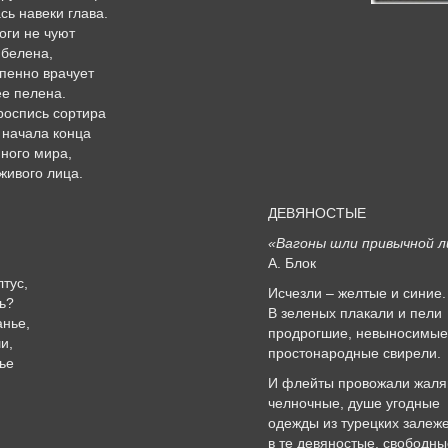
сь навеки глава.
оги не чуют
 белена,
епенно врачует
ее пелена.
роспись сортира
 начала конца
ного мира,
живого лица.
ДЕВЯНОСТЫЕ
,
«Вагоны шли привычной л
А. Блок
тус,
Исчезли – желтые и синие.
ь?
В зеленых плакали и пели
анье,
продрогшие, невыносимы
и,
простонародные свирели.
ье
И флейты провожали жал
челночные, душе угодные
одежды из турецких залеж
в те девяностые, свободны