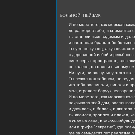
БОЛЬНОЙ ПЕЙЗАЖ
И по мере того, как морская сжи
до размеров тебя, и снимается с
ты становишься видимым издале
и настенная брань тебе больше в
Ты уже не кузнец, а кузнечик се
с деревянной избой и резьбою с
сине-серых пространств, где так
по колено, по пояс и пьяному не
Ни пути, ни распутья у этого ига
Ты лежал под забором, не ведая
что тебя распинали, пинали и пр
мол, страдает барчук несварени
И по мере того, как морская кол
покрывала твой дом, расплывала
и двоилась, и билась, и двигала 
ты двоился, троился и плакал, ка
в снах на сене, в каком-нибудь 
или в грифе “секретно”, где плач
где за семьдесят лет реализма 