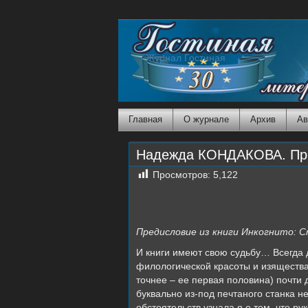
Журнал Гостиная
Главная
О журнале
Архив
Ав
Надежда КОНДАКОВА. Пред
Просмотров:
5,122
Предисловие из книги Инкогнито: С
И книги имеют свою судьбу… Всегда 
филологической красоты и изящества.
точнее – ее первая половина) почти 
буквально из-под печтаного станка 
обстоятельств узнала я о том, что р