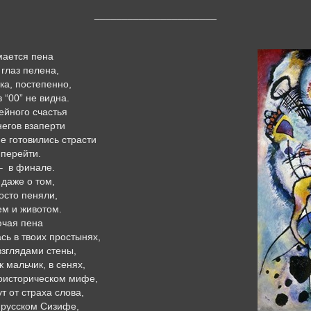
______________________
мается пена
 глаз пелена,
ка, постепенно,
 “00” не видна.
мейного счастья
негов взаперти
ие готовились страсти
 перейти.
 – в финале.
 даже о том,
осто пеняли,
ем и животом.
ючая пена
сь в твоих простынях,
взглядами стены,
к мальчик, в сенях,
доисторическом мифе,
ут от страха слова,
о русском Сизифе,