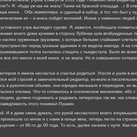
те?» Я: «Куда уж как не знать! Танки на Красной площади…» В отв
аша книга… Оба экземпляра: и сданный в набор, и тот, что был у х
репечатаем их – и книга пойдет молнией. Иначе у невинных людей
устовского утра выглядел сурово. Я, кажется, пообещала появиться
 окнами моего дома кучками в сторону Лубянки шли возбужденные 
наспех груженные грузовики, с которых белыми стайкамит слетали 
пространство перед грозным зданием я не видела никогда. А на п
збушевавшаяся толпа пыталась стащить с пьедестала. Было во всем
все это имело к моей книге, я не знала. Но я совершенно потерял
в котором я имела несчастье и счастье родиться. Угасли и ушли в 
лся мой строгий и замечательный редактор, исчезло в писательски
сь в рукописном объеме, они изредка мелькали в периодике, не 
ельского отклика. Что-то сломалось в поэтическом механизме, ибо с
людям, должно поднимать и радовать литератора так же, как слово
праведливость этого понимал Пушкин.
й. И я даже смею думать, что рукой несчастного моего злоумышлен
 произошло со мною и с нами в конце века, теперь легло на страниц
ении – от 85-го до 00 года. То есть, далее начнем с нуля. Как го