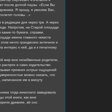
ет после долгой паузы: «Если Вы
удожника. Я прошу, я умоляю Вас,
 полетят головы…»
 в редакции дня через три. А через
люди. Напротив, на Старой площади
какие-то бумаги, справки,
лощади имени главного чекиста
 этом нечто грандиозно античное и
а интерес к ней, да и к печатному
иной мир мои незабвенные родители,
х распрях и само издательство.
вызывая прежних острых ощущений
 уверенностью можно сказать, что
, написанное им в минуту
ника тогда инкогнито заведовала
ы этой книги, как мне
ворили древние, ab ovo.