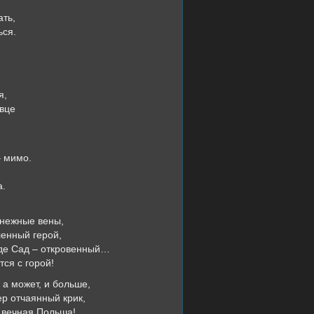
ть,
ься.
я,
вце
– мимо.
а.
 нежные вены,
ленный герой,
 де Сад – откровенный…
тся с горой!
 а может, и больше,
р отчаянный крик,
к вечная Польша!