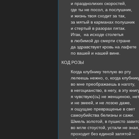
и празднолихих скоростей,
где ты не посол, а послушник,
и жизнь твоя сходит за так,
за мятый в карманах полушник
и стертый в разорах пятак.
Итак, на исходе столетья
в любимой до смерти стране
да здравствует кровь на лафете
по вашей и нашей вине.
КОД РОЗЫ
Когда клубнику теплую во рту
лелеешь нежно, о, когда клубник
во мне преображаешь в наготу,
в негоцианство, в негу, в эту книг
я чувствую(сь) не женщиною, нет
и не змеей, и не лозою даже,
я ощущаю превращенье в свет
самоубийства белизны и сажи.
Шмель золотой, в пушисто завит
во мгле стоустой, устали не зная
проходит без единой запятой –