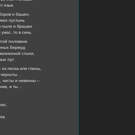
т язык.
оборов и башен,
иких пустынь
з пыли и брашен
 ужас, то в синь.
угой половине
онных Бермуд
зжизненной стыни,
ью пут.
 из песка или глины,
и, черноты…
, чисты и невинны –
ьчик, и ты…
око,
ока