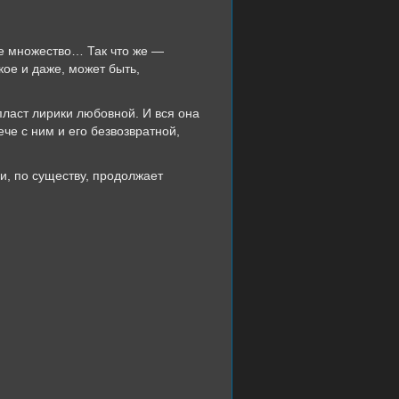
ее множество… Так что же —
кое и даже, может быть,
ласт лирики любовной. И вся она
че с ним и его безвозвратной,
 и, по существу, продолжает