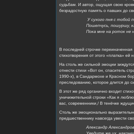
судьбам. И автор, ощущая свою кровн
безрадостную память о павших до св
У сухого пня с тобой 
Пошепчусь, пошуршу, к
Пока мне на роток не 
В последней строчке переиначенная (
стихотворения от этого «платка» ей 
На столь же сильной эмоции зиждутс
отнести стихи «Вот он, спаситель с
1990-х), в Сандармохе и Красном бо
преследованию, которое длится до си
В этот же ряд органично входит сти
уничижительной строки «Как я люблю
вас, современники,/ В тенёчке ждущи
Столь же эмоционально выразительн
предшественнику навсегда увести св
Александр Александров
Уведите же их, наконе