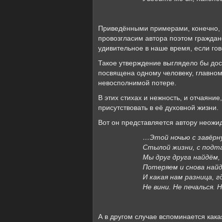
Приведёнными примерами, конечно, н
провозгласим автора поэтом гражданс
удивительное в наше время, если гов
Такое утверждение выглядело бы дос
посвящена одному человеку, главному
невосполнимой потере.
В этих стихах и нежность, и отчаяние
присутствовать в её духовной жизни.
Вот он представляется автору неож
…Этой ночью с завёр
Стылой жизни, с подт
Мы друг друга найдём,
Потеряем и снова най
И какая нам разница, 
Не вини. Не печалься.
А в другом случае вспоминается кака