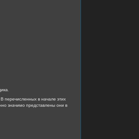
дика.
 В перечисленных в начале этих
енно значимо представлены они в