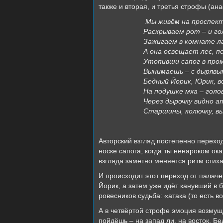
также и вторая, и третья строфы (ан
Мы живём на проспект
Раскрываем рот – и гол
Зажигаем в комнате ла
А она освещает лес, пе
Утопивши сапог в пром
Вынимаешь – с дырявым
Бедный Йорик, Юрик, во
На подушке мха – голо
Через дырочку видно ат
Старшины, колючку, вы
Авторский взгляд постепенно переход
носке сапога, когда ты ненароком о
взгляда заметно меняется ритм стиха
И происходит этот переход от палаче
Йорик, а затем уже идёт канувший в 
ровесников судьба: «атака (то есть в
А в четвёртой строфе эмоция возмущ
пойдёшь – на запад ли, на восток, Б