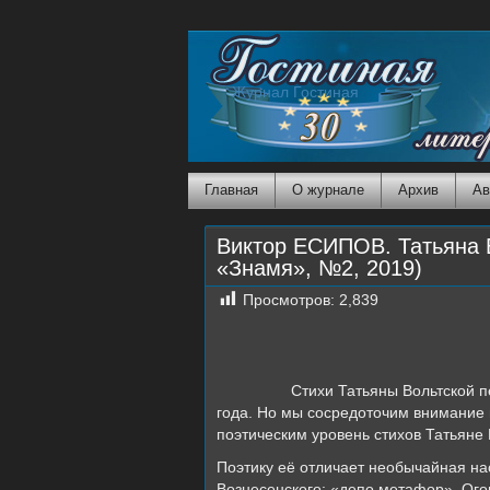
Журнал Гостиная
Главная
О журнале
Архив
Ав
Виктор ЕСИПОВ. Татьяна В
«Знамя», №2, 2019)
Просмотров:
2,839
Стихи Татьяны Вольтской печатают
года. Но мы сосредоточим внимание н
поэтическим уровень стихов Татьяне
Поэтику её отличает необычайная н
Вознесенского: «депо метафор». Огов