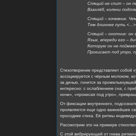
Спящий не спит – он п
Взахлёб, колени подтя
Спящий – кочевник. Чем
Тем длиннее путь <…>
Спящий – охотник: он
Язык, впереди его – ди
Которую он не поймает
Прокисает под утро, п
Стихотворение представляет собой х
ассоциируется с чёрным молоком, ко
за дичью, гонится за промелькнувшей
интересно: с ослаблением сна, с пр
ночи», «прокисая под утро», превращ
От фиксации внутреннего, подсознат
проявляется еще одно важнейшее св
просодике стиха. Её ритмы индивиду
Рассмотрим это на примере стихотв
С этой вибрирующей от гнева ритмич