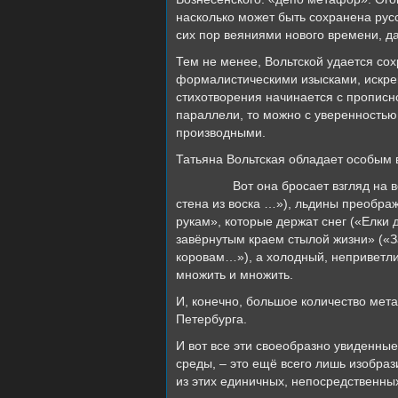
насколько может быть сохранена рус
сих пор веяниями нового времени, да
Тем не менее, Вольтской удается со
формалистическими изысками, искрен
стихотворения начинается с прописн
параллели, то можно с уверенностью
производными.
Татьяна Вольтская обладает особым в
Вот она бросает взгляд на весе
стена из воска
…»), льдины преображ
рукам», которые держат снег («Елки 
завёрнутым краем стылой жизни» («
коровам…»)
, а холодный, неприветл
множить и множить.
И, конечно, большое количество мет
Петербурга.
И вот все эти своеобразно увиденн
среды, – это ещё всего лишь изобра
из этих единичных, непосредственны