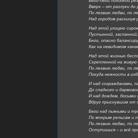
Беги-беги походкой ре
Вверх – от разлуки до 
По лезвию любви, по л
Над городом раскинув р
Над этой улицею сиро
Пустынной, заспанной,
Беги, опасно балансиру
Как на невидимом кана
Над этой жизнью бесп
Скрепленной на живую 
По лезвию любви, по л
Покуда нежности в из
И над согражданами, п
До сладкого и дармово
И над дождем, босыми
Вдруг прыснувшим от 
Беги над пьяными и тр
По мокрым рельсам и 
По лезвию любви, по л
Оступишься – и всё пр