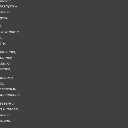
звою –
разлуки –
езвию,
уки.
ю,
 в халате,
я,
те,
олезною,
нитку,
езвию,
бытке,
адкими
го,
 пятками
постового,
езвыми,
по шпалам,
езвию:
опало.