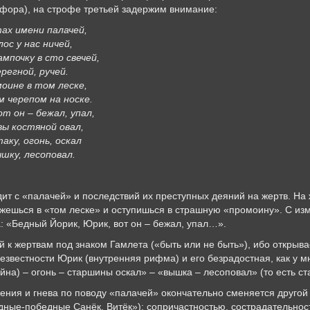
афора), на строфе третьей задержим внимание:
ах имени палачей,
ос у нас ничей,
мпочку в сто свечей,
регной, ручей.
оине в том леске,
 черепом на носке.
т он – бежал, упал,
вы костяной овал,
аку, огонь, оскал
шку, лесоповал.
ит с «палачей» и последствий их преступных деяний на жертв. На ж
кажешься в «том леске» и оступишься в страшную «промоину». С и
: «Бедный Йорик, Юрик, вот он – бежал, упал…».
й к жертвам под знаком Гамлета («быть или не быть»), ибо открыва
безвестности Юрик (внутренняя рифма) и его безрадостная, как у м
ойна) – огонь – старшины оскал» – «вышка – лесоповал» (то есть ст
ения и гнева по поводу «палачей» окончательно сменяется другой 
едные-победные Санёк, Витёк»): сопричастностью, сострадательнос