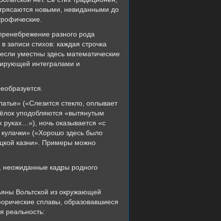
сотрясаются новыми, невиданными до
трофические.
 пренебрежение разного рода
в записи стихов: каждая строчка
 если уместны здесь математические
ерирующей интегралами и
реобразуется.
латье»
(«
Слезится стекло, оплывает
 ёлок уподобляются «вытянутым
х руках…»), ночь оказывается «с
е кулачки» («Хорошо здесь было
ецкой казни». Примеры можно
й, неожиданные кадры родного
ьяны Вольтской из окружающей
афорические сплавы, образовавшиеся
я реальность: