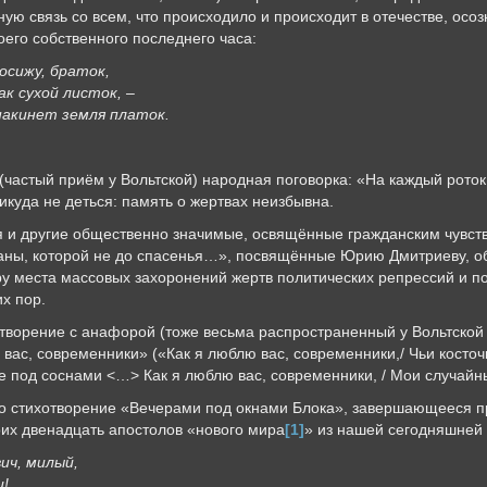
ую связь со всем, что происходило и происходит в отечестве, осозн
оего собственного последнего часа:
посижу, браток,
ак сухой листок, –
накинет земля платок.
частый приём у Вольтской) народная поговорка: «На каждый роток 
никуда не деться: память о жертвах неизбывна.
я и другие общественно значимые, освящённые гражданским чувств
траны, которой не до спасенья…», посвящённые Юрию Дмитриеву, 
ру места массовых захоронений жертв политических репрессий и 
х пор.
хотворение с анафорой (тоже весьма распространенный у Вольтской
 вас, современники» («Как я люблю вас, современники,/ Чьи кост
е под соснами <…> Как я люблю вас, современники, / Мои случайны
о стихотворение «Вечерами под окнами Блока», завершающееся 
оих двенадцать апостолов «нового мира
[1]
» из нашей сегодняшней 
ич, милый,
ц!