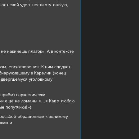
ает свой удел: нести эту тяжкую,
не накинешь платок». А в контексте
ом, стихотворения. К ним следует
обнаружившему в Карелии (конец
подвергшемуся уголовному
 приём) саркастически
очки ещё не ломаны <…> Как я люблю
е попутчики!»).
просьбой-обращением к великому
жизни: