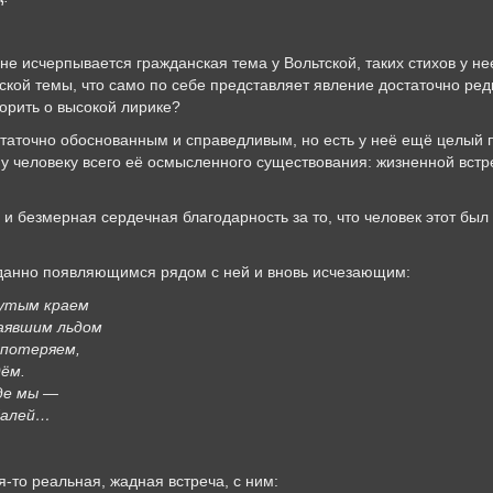
е исчерпывается гражданская тема у Вольтской, таких стихов у н
кой темы, что само по себе представляет явление достаточно ред
орить о высокой лирике?
таточно обоснованным и справедливым, но есть у неё ещё целый п
 человеку всего её осмысленного существования: жизненной встре
, и безмерная сердечная благодарность за то, что человек этот был
иданно появляющимся рядом с ней и вновь исчезающим:
нутым краем
аявшим льдом
 потеряем,
дём.
где мы —
 Налей…
я-то реальная, жадная встреча, с ним: