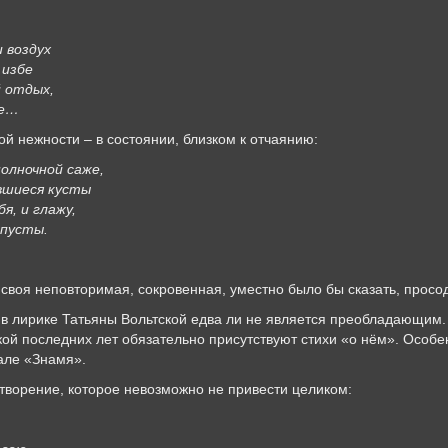
 воздух
 избе
 отдых,
бе…
ой нежности – в состоянии, близком к отчаянию:
 полночной саже,
вшиеся кусты
я, и глажу,
 пусты.
своя неповторимая, сокровенная, уместно было бы сказать, просо
в лирике Татьяны Вольтской едва ли не является преобладающим.
кой последних лет обязательно присутствуют стихи «о нём». Особ
але «Знамя».
отворение, которое невозможно не привести целиком: