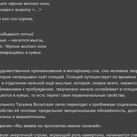
ьет чёрное молоко ночи,
гивая к животу <…>
 его сон короче,
 забывает отчий
чью – несется мысль,
. Чёрное молоко ночи
ревращаясь в кумыс.
удожественное проникновение в метафизику сна, сна человека твор
торое непрерывно пьёт спящий. Спящий путешествует по времени и
 в отдалении неясной ещё мыслью, которая, скорее всего, окажет
иближением к пробуждению, творческое начало ослабевает в спяще
ается в кумыс, то есть теряет свои первоначальные свойства.
ельного Татьяна Вольтская легко переходит к проблемам социальн
ойство её поэтики: предельная эмоциональная обнажённость, дос
альны и выразительны.
орении «Мы живём на проспектах имени палачей».
ески энергичной строки, играющей роль камертона, начинается ст