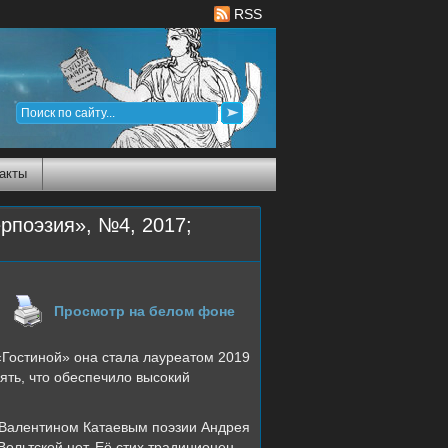
RSS
акты
рпоэзия», №4, 2017;
Просмотр на белом фоне
остиной» она стала лауреатом 2019
ять, что обеспечило высокий
 Валентином Катаевым поэзии Андрея
Вольтской нет. Её стих традиционен,