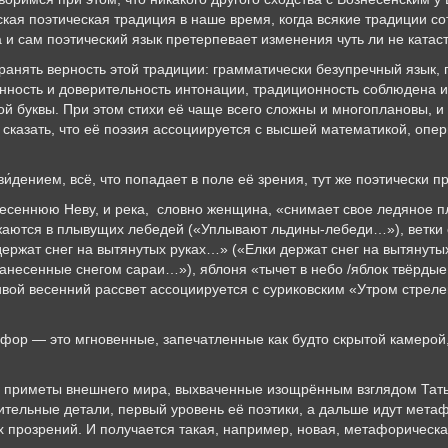
ская поэтическая традиция в наше время, когда всякие традиции 
 и сам поэтический язык претерпевает изменения чуть ли не катас
хранять верность этой традиции: грамматически безупречный язык,
ность и доверительность интонации, традиционность соблюдена и 
ой буквы. При этом стихи её чаще всего сложны и многоплановы, и
 сказать, что её поэзия ассоциируется с высшей математикой, оп
и́дением, всё, что попадает в поле её зрения, тут же поэтически п
ннюю Неву, и река, словно женщина, «
снимает свое ледяное п
аются в плывущих лебедей («
Уплывают льдины-лебеди…»), ветки
держат снег на вытянутых руках…» («Елки держат снег на вытянуты
Занесенные снегом сараи…»),
яблоня «
тычет в небо /яблок твёрды
ивой весенний рассвет ассоциируется с суриковским «Утром стрел
афор — это мгновенные, запечатленные как будто скрытой камеро
ые приметы внешнего мира, выхваченные изощрённым взглядом Тат
зительные детали, первый уровень её поэтики, а дальше идут мет
х прозрений. И получается такая, например, новая, метафорическа