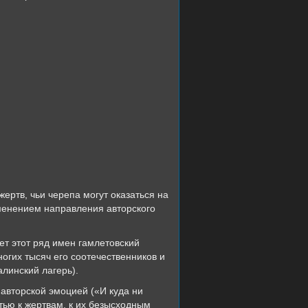
ертв, чьи черепа могут оказаться на
зменением направления авторского
ет этот ряд имен гамлетовский
ногих тысяч его соотечественников и
алинский лагерь).
авторской эмоцией («И куда ни
тью к жертвам, к их безысходным