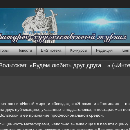
Литературно-художественный журнал Гостиная
торы
Новости
Библиотека
Конкурсы
Редакция
Конт
ольтская: «Будем любить друг друга…» («Инте
 и «Новый мир», и «Звезда», и «Этажи», и «Гостиная» – в «Г
а двух публикациях, указанных в подзаголовке, и постараемся пон
 Вольтской и её признание профессиональной средой.
асыщенность метафорами, невольно вызывающая в памяти оценку
оримся при этом, что никакого другого сходства с Вознесенским у 