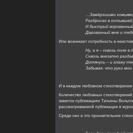
…Замёрзшими комьями
Разбросан в остывшей
И быстрый ворованный
Дарованный мне и те
Или возникает потребность в неистов
Ну, а я – сквозь поле в
Сквозь внезапно разда
Дотянусь – и глажу теб
Забывая, что руки мои
И в каждом любовном стихотворении 
Количество любовных стихотворений 
заметок публикациях Татьяны Вольтс
рассматриваемой публикации в журн
Среди них и это пронзительное стих