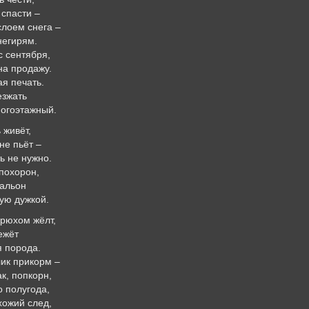
 спасти –
слоем снега –
негирям.
с сентября,
на продажу.
я печать.
езжать
огоэтажный.
 живёт,
не пьёт –
ть не нужно.
похорон,
тальон
тую дужкой.
рюхом жёлт,
ежёт
я порода.
ик прикорм –
к, попкорн,
о полугода,
ожий след,