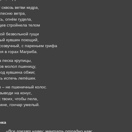
сквозь ветви кедра,
 песню ветра,
ь, огнём гудела,
цев стройнела телом
кой безвольной гущи
ный кувшин поющий,
созвучный, с пареньем грифа
оя в горах Магриба.
 песка крупицы,
ов молол пшеницу,
под кувшина обжиг,
сь испечь лепёшек.
 – не пшеничный колос.
выводи на конус,
 твоих, чтобы пела,
мне, гончар умелый.
нка
«Все грезят наяву; мечтать отрадно нам: