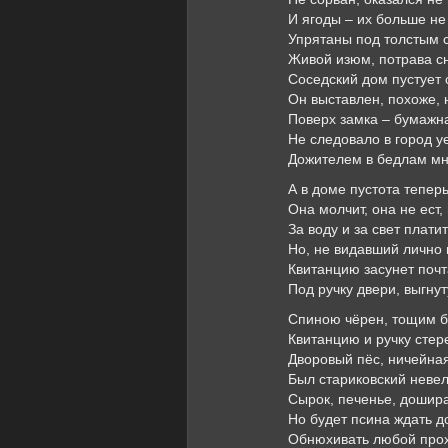
И ягоды – их больше не
Упрятаны под толстым 
Живой изюм, потрава с
Соседский дом пустует 
Он выставлен, похоже, 
Поверх замка – бумажна
Не следовало в город у
Дожителем в бедлам мн
А в доме пустота теперь
Она молчит, она не ест, 
За воду и за свет плати
Но, не видавший лично 
Квитанцию засунет поч
Под ручку двери, выгну
Спиною чёрен, тощим б
Квитанцию и ручку стер
Дворовый пёс, ничейна
Был стариковский невел
Сырок, печенье, дошира
Но будет псина ждать д
Обнюхивать любой прох