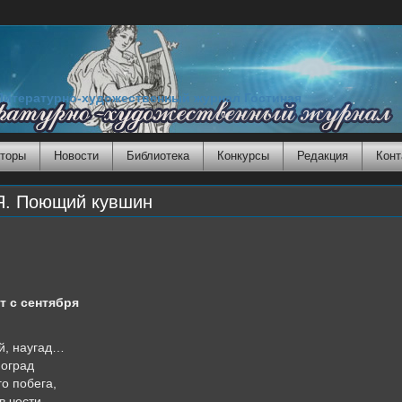
Литературно-художественный журнал Гостиная
торы
Новости
Библиотека
Конкурсы
Редакция
Конт
. Поющий кувшин
т с сентября
й, наугад…
ноград
о побега,
в чести,