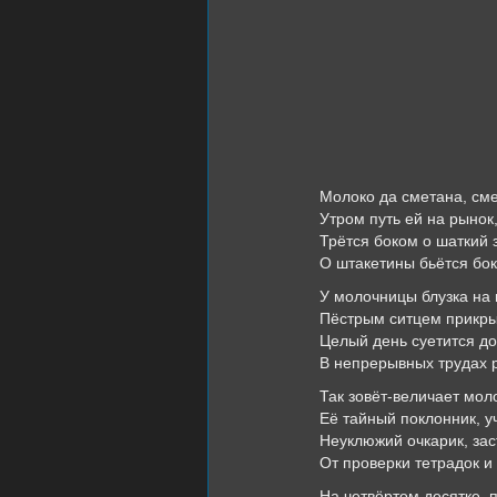
Молоко да сметана, сме
Утром путь ей на рынок
Трётся боком о шаткий 
О штакетины бьётся бок
У молочницы блузка на 
Пёстрым ситцем прикрыт
Целый день суетится до
В непрерывных трудах 
Так зовёт-величает мол
Её тайный поклонник, у
Неуклюжий очкарик, зас
От проверки тетрадок и 
На четвёртом десятке,