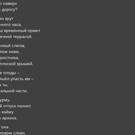
ю наверх
 дорогу?
о крут
нного часа,
аш временный приют
ечной террасой.
нный слегка,
пом ниже,
ростника,
 плоской крышей,
е плоды –
ришёл упасть им –
а ты,
альной части,
урму,
 отпуск пахнет,
ю кайму
 арахна.
 она
словом слово,