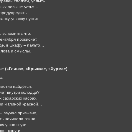
брёвен сползти, уплыть
дных повыше устья –
предупредить:
шапку-ушанку пустит.
, вспомнить что,
сентября прокиснет.
де, в шкафу – пальто…
слова и смыслы.
 («Глина», «Крынка», «Хурма»)
а
 мотив найдётся.
яет внутри колодца?
х сахарских касбах,
ми и глиной красной…
ь, звучал призывно,
ть начинала глина,
ослушно звуки
но, округи.