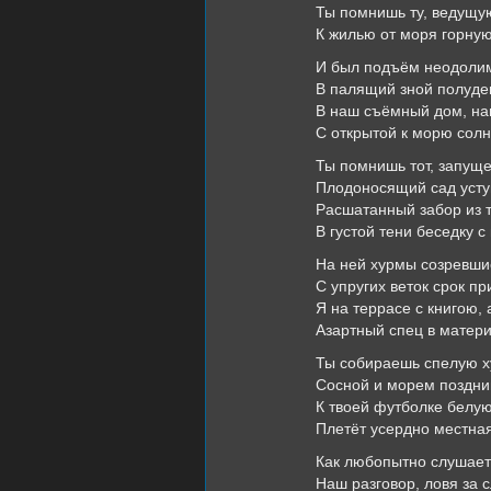
Ты помнишь ту, ведущу
К жилью от моря горную
И был подъём неодолим
В палящий зной полуде
В наш съёмный дом, н
С открытой к морю солн
Ты помнишь тот, запуще
Плодоносящий сад усту
Расшатанный забор из т
В густой тени беседку с
На ней хурмы созревши
С упругих веток срок п
Я на террасе с книгою, 
Азартный спец в матери
Ты собираешь спелую х
Сосной и морем поздний
К твоей футболке белу
Плетёт усердно местная
Как любопытно слушает
Наш разговор, ловя за 