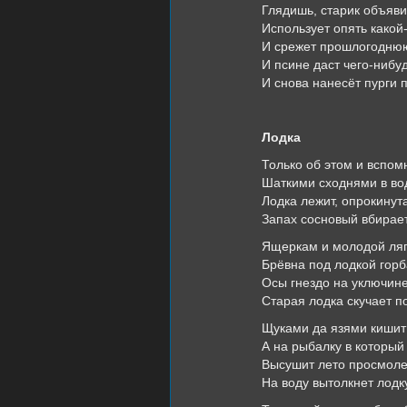
Глядишь, старик объяви
Использует опять какой-
И срежет прошлогоднюю
И псине даст чего-нибуд
И снова нанесёт пурги 
Лодка
Только об этом и вспом
Шаткими сходнями в вод
Лодка лежит, опрокинут
Запах сосновый вбирает
Ящеркам и молодой ля
Брёвна под лодкой горб
Осы гнездо на уключине
Старая лодка скучает п
Щуками да язями кишит
А на рыбалку в который
Высушит лето просмоле
На воду вытолкнет лодк