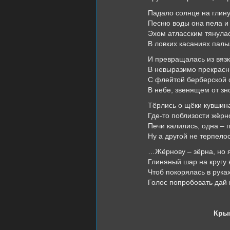
Падало солнце на глину 
Песню воды она пела и
Эхом атласским тянулас
В ловких касаниях паль
И превращалась из вяз
В невыразимо прекрас
С флейтой берберской 
В небе, звенящем от зн
Тёрлись о щёки кувшина
Где-то поблизости жёрн
Печи калились, одна – 
Ну а другой не терпело
…Жёрнову – зёрна, но я
Глиняный шар на кругу 
Чтоб покорялась в руках
Голос попробовать дай 
Кры