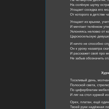
На солёную шутку остра
Угощает соседка его м
От которого в детстве ч
Угощает из крынки, учи
И мечтает телёнком утк
Уклоняясь неловко от ко
Царскосельскую девушку
И ничто не способно сп
Он к уроку назавтра ска
И расскажет своё про м
Не забыв обозначить от
Хурм
Тоскливый день, молча
Полоской света, стрел
По циферблатам мебели
И ляг на стол хурмой из
Орех, платан, ещё один
Твоей руки надёжная 