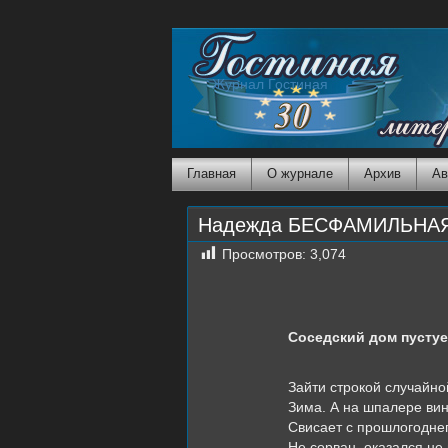
Журнал Гостиная
Главная
О журнале
Архив
Ав
Надежда БЕСФАМИЛЬНАЯ
Просмотров:
3,074
Соседский дом пустуе
Зайти строкой случайно
Зима. А на шпалере ви
Свисает с прошлогоднег
Не сорван, оказался не 