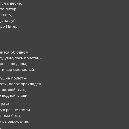
тся к весне,
то литер.
 лозу,
ь на зуб,
про Питер.
нится об одном:
у уткнулась пристань,
ая вверх дном,
 и вар смолистый.
гушне приют –
аты, песок прохладен,
 ржавой вьют,
о водной глади.
 река,
 уж раз не взяли…
нные бока,
у рыбак-хозяин.