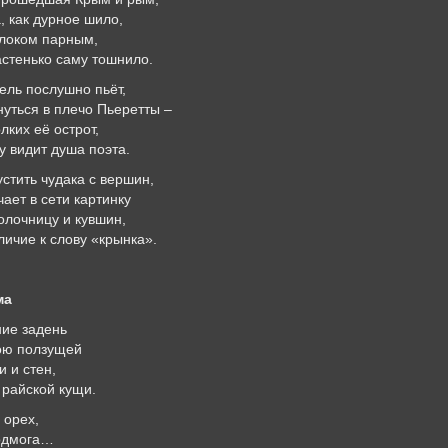
, как дурное шило,
олоком парным,
астенько саму тошнило.
тель послушно пьёт,
нуться в плечо Пьеретты –
лких её острот,
 видит душа поэта.
устить чудака с вершин,
чает в сети картинку
олочницу и кувшин,
личие к слову «крынка».
а
ние задень
кою ползущей
 и стен,
 райской кущи.
 орех,
подмога…