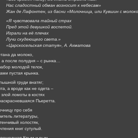
Нас сладостный обман возносит к небесам»
Жан де Лафонтен, из басни «Молочница, или Кувшин с молок
«Я чувствовала тайный страх
Пред этой девушкой воспетой.
Играли на её плечах
Лучи скудеющего света.»
«Царскосельская статуя», А. Ахматова
тана да молоко,
, а после полудня – с рынка…
забор молодой телок,
ами пустая крынка.
пышной груди внатяг;
а, а вроде как не одета –
 злой ломоты в костях
раскрасневшаяся Пьеретта.
очницу про себя
читель литературы,
тенчивый холостяк,
чтения книг сутулый.
 прошедшая Крым и рым,