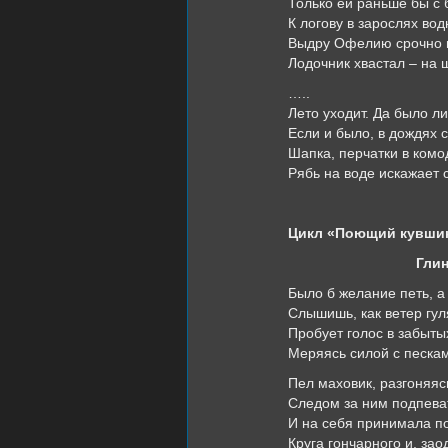
Только ей раньше бы с 
К логову в зарослях во
Выдру Офелию срочно 
Лодочник хвастал – на 
…..
Лето уходит. Да было ли
Если и было, в дождях 
Шапка, перчатки в комо
Рябь на воде искажает 
Цикл «Поющий кувшин»
Глин
Было б желание петь, а
Слышишь, как ветер гул
Пробует голос в забыты
Меряясь силой с песка
Пел маховик, разгоняяс
Следом за ним подпева
И на себя принимала п
Круга гончарного и, заод