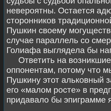
судьбы с судьбой опально
невероятны. Остается адю
сторонников традиционной
Пушкин своему могуществе
случае параллель со сме
Голиафа выглядела бы на
Ответить на возникши
оппонентам, потому что м
Пушкину этот альковный з
его «малом росте» в пред
придавало бы эпиграмме 