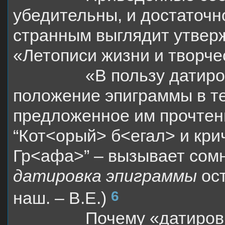
убедительны, и достаточн
странным выглядит утверж
«Летописи жизни и творче
«В пользу датир
положение эпиграммы в тет
предложенное им прочтени
“Кот<орый> б<егал> и кри
Гр<афа>” – вызывает сомн
датировка
эпиграммы
ост
6
наш. – В.Е.)
Почему «датиров