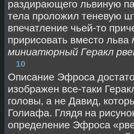
раздирающего львиную па
тела проложил теневую шт
впечатление чьей-то прич
пририсовать вместо льва
миниатюрный Геракл рве
10
Описание Эфроса достато
изображен все-таки Герак
головы, а не Давид, котор
Голиафа. Глядя на рисуно
определение Эфроса «рве