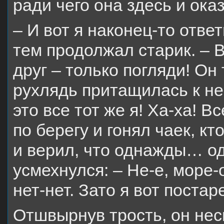
ради чего она здесь и ока
– И вот я наконец-то отве
тем продолжал старик. – 
друг – только погляди! Он 
рухлядь притащилась к нем
это все тот же я! Ха-ха! В
по берегу и гонял чаек, к
и верил, что однажды… о
усмехнулся: – Не-е, море-
нет-нет. Зато я вот поста
Отшвырнув трость, он нес