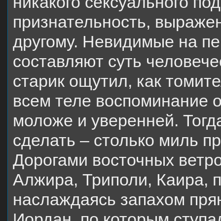
никакого сексуального по
признательность, выражен
другому. Невидимые на пе
составляют суть человече
старик ощутил, как томит
всем теле воспоминание о 
моложе и уверенней. Тогд
сделать – столько миль пр
Дорогами восточных ветр
Алжира, Триполи, Каира, 
наслаждаясь запахом прян
Иордан, по которым ступа