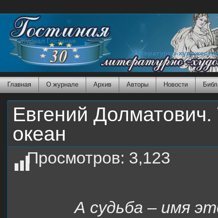
Журнал Гостиная
Литературно-художеств
Главная
О журнале
Архив
Авторы
Новости
Библ
Евгений Долматович. 
океан
Просмотров:
3,123
А судьба – имя эт