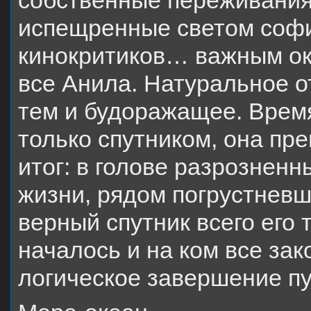
собственные переживания
испещренные светом софи
кинокритиков… важным ок
все Анила. Натуральное о
тем и будоражащее. Время
только спутником, она пре
итог: в голове разрознен
жизни, рядом погрустневш
верный спутник всего его т
началось и на ком все зак
логическое завершение пу