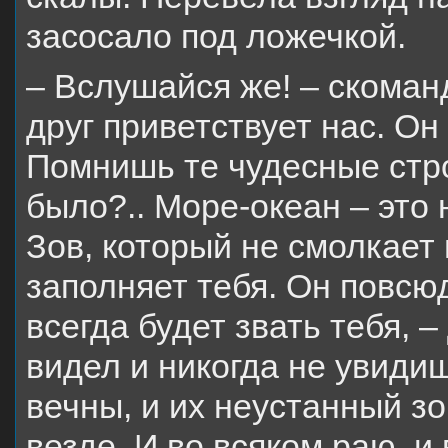
засосало под ложечкой.
– Вслушайся же! – скома
друг приветствует нас. Он
Помнишь те чудесные стро
было?.. Море-океан – это 
Зов, который не смолкает 
заполняет тебя. Он повсюд
всегда будет звать тебя, –
видел и никогда не увиди
вечны, и их неустанный з
везде. И во всяком раю, и 