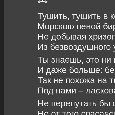
***
Тушить, тушить в 
Морскою пеной би
Не добывая хризо
Из безвоздушного 
Ты знаешь, это ни 
И даже больше: бе
Так не похожа на 
Под нами – ласков
Не перепутать бы о
Не от того спасаяс