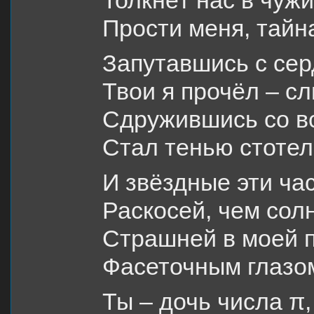
Толкнёт нас в чуж
Прости меня, тайна
Запутавшись с се
Твои я прочёл – с
Сдружившись со в
Стал тенью стотел
И звёздные эти ча
Раскосей, чем сол
Страшней в моей 
Фасеточным глазо
Ты – дочь числа π,