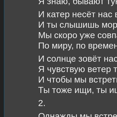
Я знаю, бывают ту
И катер несёт нас 
И ты слышишь море
Мы скоро уже совп
По миру, по време
И солнце зовёт нас
Я чувствую ветер 
И чтобы мы встрет
Ты тоже ищи, ты и
2.
Однажды мы встрет