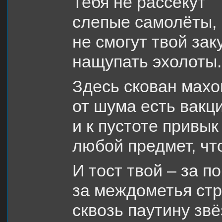
Тебя не рассекут
слепые самолёты,
не смогут твой зак
нащупать эхолоты.
Здесь скован махо
от шума есть вакц
и к пустоте привык
любой предмет, что
И тост твой – за по
за междометья ст
сквозь паутину звё