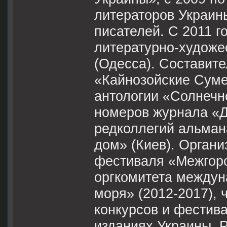
литераторов Украины
писателей. С 2011 
литературно-худож
(Одесса). Составите
«Кайнозойские Суме
антологии «Солнечн
номеров журнала «До
редколлегий альман
дом» (Киев). Орган
фестиваля «Межгоро
оргкомитета междун
моря» (2012-2017),
конкурсов и фестива
изданиях Украины, Р