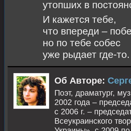
утопших в постоян
И кажется тебе,
что впереди – поб
но по тебе собес
уже рыдает где-то.
Об Авторе:
Серг
Поэт, драматург, му
2002 года – предсе
с 2006 г. – председ
Всеукраинского твор
Украины», с 2009 по