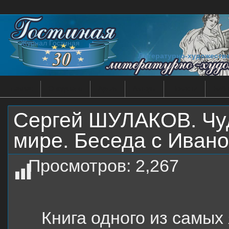
Журнал Гостиная
Литературно-художеств
Главная
О журнале
Архив
Авторы
Новости
Библ
Сергей ШУЛАКОВ. Чуд
мире. Беседа с Иван
Просмотров:
2,267
Книга одного из самых