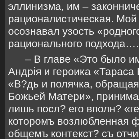
эллинизма, им – законнич
рационалистическая. Мой 
осознавал узость «родног
рационального подхода….
– В главе «Это было и
Андрія и героика «Тараса 
«В?дь и полячка, обращая
Божьей Матери», принимае
лишь посл? его вполн? «г
которомъ возлюбленная ф
общемъ контекст? съ отчи