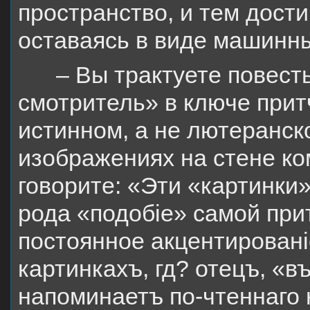
пространство, и тем дости
оставаясь в виде машинны
– Вы трактуете повес
смотритель» в ключе прит
истинном, а не лютеранск
изображениях на стене к
говорите: «Эти «картинки»
рода «подобіе» самой при
постоянное акцентировані
картинкахъ, гд? отецъ, «в
напоминаетъ по-чтеннаго 