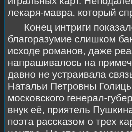
игральных карт. Неподалек
лекаря-мавра, который спр
Конец интриги показа
благоразумие слишком ба
исходе романов, даже реа
напрашивалось на примеч
давно не устраивала связ
Натальи Петровны Голицын
московского генерал-губе
внук её, приятель Пушкин
поэта рассказом о трех ка