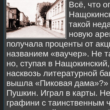
Всё, что о
Нащокинск
такой нед
новую арен
получала проценты от акц
названием «ваучер». Не т
но, ступая в Нащокинский,
насквозь литературной ба
вышла «Пиковая дама»?» 
Пушкин. Играл в карты. Не
графини с таинственным 