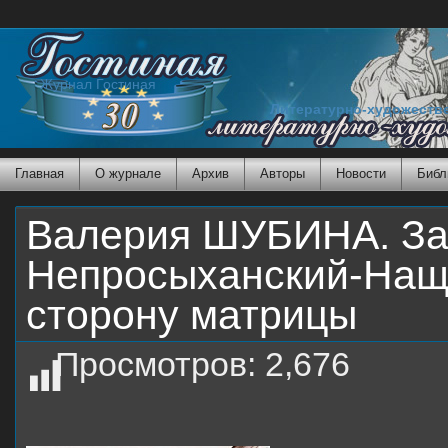
Журнал Гостиная
Литературно-художеств
Главная
О журнале
Архив
Авторы
Новости
Библ
Валерия ШУБИНА. За
Непросыханский-Нащо
сторону матрицы
Просмотров:
2,676