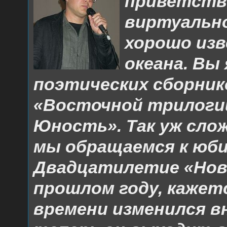
приветств
виртуально
хорошо изв
океана. Вы
поэтических сборнико
«Восточной трилогии
Ю
ность». Так уж сло
мы обращаемся к юб
Двадцатилетие «Нов
прошлом году, кажетс
времени изменился в