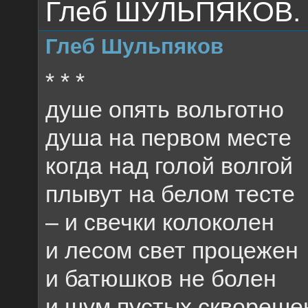
Глеб ШУЛЬПЯКОВ. 
Глеб Шульпяков
* * *
душе опять вольготно
душа на первом месте
когда над голой волгой
плывут на белом тесте
– и свечки колоколен
и лесом свет процежен
и батюшков не болен
и шум пустых сквореше