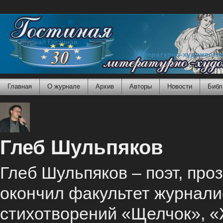
Журнал Гостиная
Литературно-художеств
Главная
О журнале
Архив
Авторы
Новости
Библ
Глеб Шульпяков
Глеб Шульпяков – поэт, проз
окончил факультет журналис
стихотворений «Щелчок», «