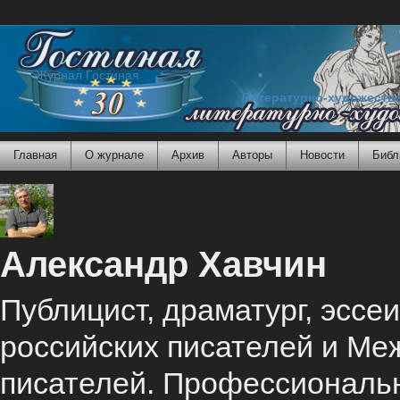
Журнал Гостиная
Литературно-художеств
Главная
О журнале
Архив
Авторы
Новости
Библ
Александр Хавчин
Публицист, драматург, эссеи
российских писателей и Ме
писателей. Профессиональн