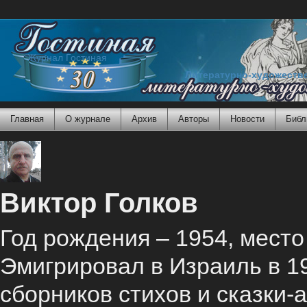
Журнал Гостиная
Литературно-художеств
Главная
О журнале
Архив
Авторы
Новости
Библ
Виктор Голков
Год рождения – 1954, мест
Эмигрировал в Израиль в 19
сборников стихов и сказки-