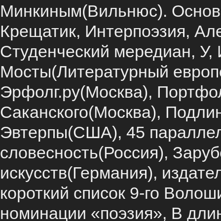
Минкиным(Вильнюс). Основ
Крещатик, Интерпоэзия, Ал
Студенческий мередиан, У,
Мосты(Литературный европ
Эрфолг.ру(Москва), Портфо
Саканского(Москва), Подли
Эвтерпы(США), 45 параллел
словесность(Россия), Зару
искусств(Германия), издате
короткий список 9-го Волоши
номинации «поэзия», В дли