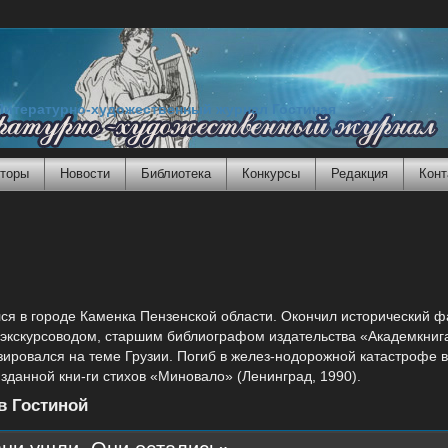
Литературно-художественный журнал Гостиная
торы
Новости
Библиотека
Конкурсы
Редакция
Конт
 в городе Каменка Пензенской области. Окончил исторический фа
 экскурсоводом, старшим библиографом издательства «Академкнига»
зировался на теме Грузии. Погиб в желез-нодорожной катастрофе в 
зданной кни-ги стихов «Миновало» (Ленинград, 1990).
в Гостиной