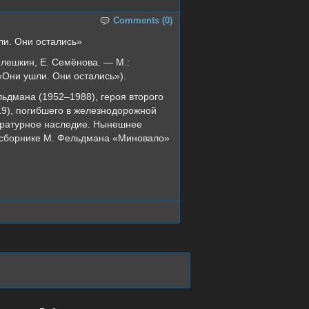
Comments (0)
ли. Они остались»
Милешкин, Е. Семёнова. — М.:
«Они ушли. Они остались»).
ьдмана (1952–1988), героя второго
19), погибшего в железнодорожной
тературное наследие. Нынешнее
м сборнике М. Фельдмана «Миновало»