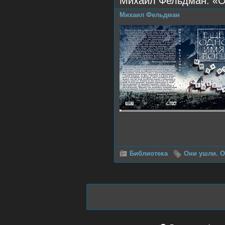
Михаил Фельдман. «О
Михаил Фельдман
Библиотека
Они ушли. О