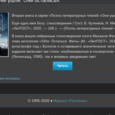
ни ушли. Они остались».
Вторая книга в серии «Поэты литературных чтений «Они уш
Ещё одно имя Богу: стихотворения / Сост. Б. Кутенков, Н. 
«ЛитГОСТ», 2020. — 100 с. — (Поэты литературных чтений 
В книгу вошли избранные стихотворения поэта Михаила Фел
тома антологии «Уйти. Остаться. Жить» (М.: «ЛитГОСТ», 20
катастрофе под г. Бологое и оставившего значительное ли
издание включает как стихи, опубликованные в посмертно
(Ленинград, 1990), так и впервые увидевшие свет.
Читать
ни остались
© 1995-2026 ●
Журнал «Гостиная»