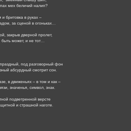
апах мех беличий налип?
 и бритовка в руках –
адом, за сценой в огоньках…
й, закрыв дверной пролет,
, быть может, и не тот…
 праздный, под разговорный фон
зный абсурдный смотрит сон.
зе, в движеньях – в том и как –
язи, значенья, символ, знак.
тной подветренной версте
ащитной и страшной наготе.