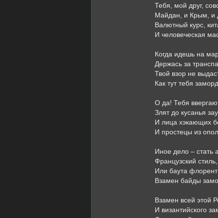
Тебя, мой друг, со
Майдан, и Крым, и
Валютный курс, кит
И человеческая ма
Когда идешь на ма
Держась за транспа
Твой взор не выдас
Как тут тебя замор
О да! Тебя ввергаю
Злят до кусанья за
И лица хэкающих 
И простецы из опо
Иное дело – стать 
Французский стиль,
Или баута флорент
Взамен байды замо
Взамен всей этой 
И византийского за