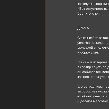
как слуг, господ низ
«Без отпускного вы
Верните ключ!»
ДРАМА
Сюжет избит, затас
увлекся пожилой, с
молодкой с челочко
и обрюхатил.
Жена – в истерике.
в сортир спустила 
он собирается мен
как пес на выгуле, 
Его сотрудницы пе
за сорок лет ухоже
«Любовь у шефа ил
и делают массовку