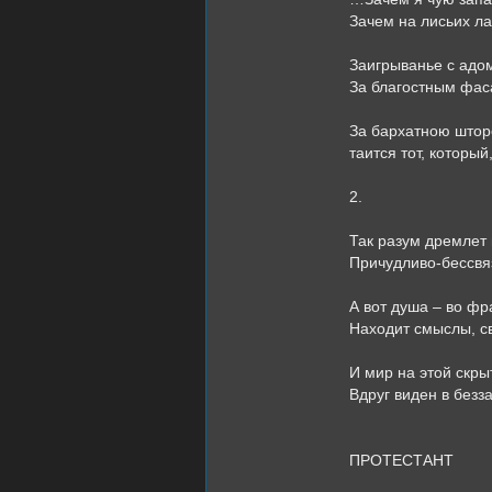
Зачем на лисьих л
Заигрыванье с адом
За благостным фас
За бархатною шторо
таится тот, который
2.
Так разум дремлет
Причудливо-бессвя
А вот душа – во фра
Находит смыслы, св
И мир на этой скры
Вдруг виден в безз
ПРОТЕСТАНТ