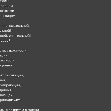
тками,
 ларцом,
хватками, –
ует лицом!
 – по касательной:
ильней!
нней, влиятельней!
 царей!
сти, страстности
кони,
астности
 сродни.
акат пылающий,
шит,
 обмирающий,
пришит,
 знающей
 принадлежит?
ть, с артритом в голени,