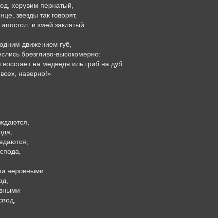
од, херувим пернатый,
нце, звезды так говорят,
апостол, и змей заклятый.
одним движением губ, –
еслись брезгливо-высокомерно:
н восстает на медведя иль гриб на дуб.
 всех, наверно!»
аждаются,
юда,
ъедаются,
спода,
ми неровными
од,
овными
спод,