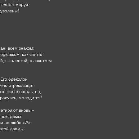
вергнет с круч:
 уволены!
кан, всем знаком:
 брюшком, как спятил,
й, с коленкой, с локотком
 Его одеколон
дочь-отроковица:
ять жилплощадь, он,
красуясь, молодится!
ретирают вновь –
нные дамы:
и не любовь?»
 этой драмы.