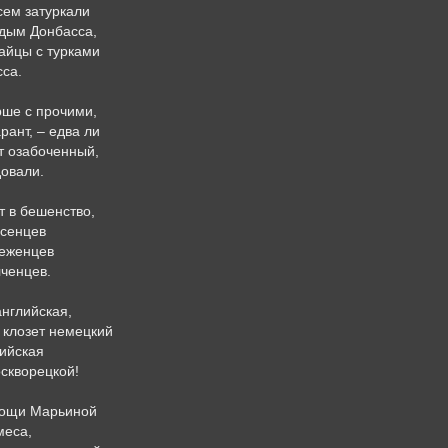
всем затуркали
 дым Донбасса,
айцы с турками
сса.
рше с прочими,
рант, – едва ли
т озабоченный,
довали.
т в бешенство,
усенцев
беженцев
лченцев.
английская,
 клозет немецкий
ийская
скворецкой!
Рощи Марьиной
меса,