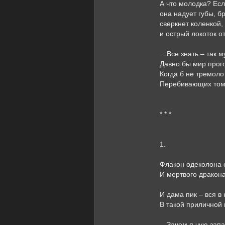
А что молодка? Есл
она надует губы, б
сверкнет коленкой,
и острый локоток от
…Все знать – так м
Давно бы мир прого
Когда б не тремоло
Перебивающих том
* * *
1.
Флакон одеколона с
И мертвого дракона
И дама пик – вся в 
В такой приличной 
…Зачем я чую запа