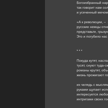
Богоизбранный нар
так говорит нам сол
и усеченный мечом 
«А к революции, –
русские немцы отн
представьте, грызу
Это и погубило нас
* * *
Покуда кутят, насл
тусят, снуют туда-с
романы крутят, об
жизнь прожигают го
их челядь с мысля
руками щупает исп
интересуется люб
интригами своих го