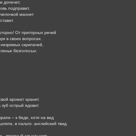
и допечет,
ровь подправит,
 челочкой махнет
ставит.
уторно! От приторных речей
рк в своих вопросах.
 незримых скрипачей,
ленье безголосых.
вой аромат хранит.
 зуб острый ядовит.
крапе – к беде, хотя на вид
шляпе, в пальто: английский твид.
х,
змеиный слышу шип,