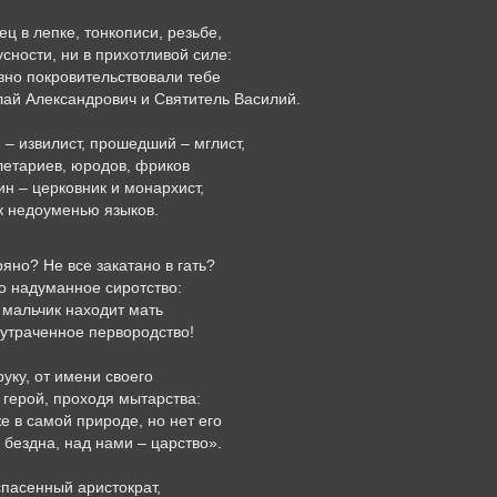
ц в лепке, тонкописи, резьбе,
усности, ни в прихотливой силе:
вно покровительствовали тебе
лай Александрович и Святитель Василий.
– извилист, прошедший – мглист,
летариев, юродов, фриков
н – церковник и монархист,
к недоуменью языков.
ряно? Не все закатано в гать?
о надуманное сиротство:
 мальчик находит мать
 утраченное первородство!
уку, от имени своего
й герой, проходя мытарства:
е в самой природе, но нет его
 бездна, над нами – царство».
спасенный аристократ,