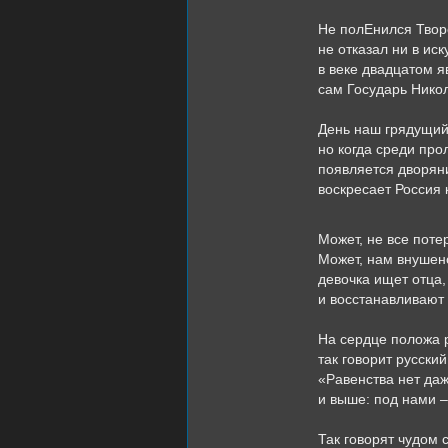
Не полЕнился Творе
не отказал ни в иск
в веке двадцатом я
сам Государь Нико
День наш грядущий 
но когда среди про
появляется дворяни
воскресает Россия 
Может, не все поте
Может, нам внушен
девочка ищет отца,
и восстанавливают
На сердце положа р
так говорит русски
«Равенства нет даж
и выше: под нами –
Так говорят чудом 