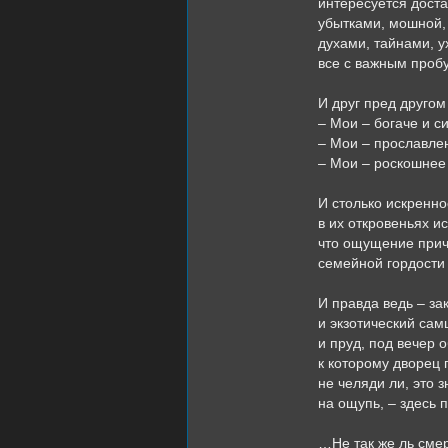
интересуется доста
убытками, мошной,
духами, тайнами, у
все с важным проб
И друг пред другом
– Мои – богаче и с
– Мои – прославле
– Мои – роскошнее
И столько искренно
в их откровеньях ис
что ощущение прич
семейной гордости
И правда ведь – з
и экзотический сам
и пруд, под вечер
к которому дворец 
не челяди ли, это
на ощупь, – здесь
…Не так же ль смер