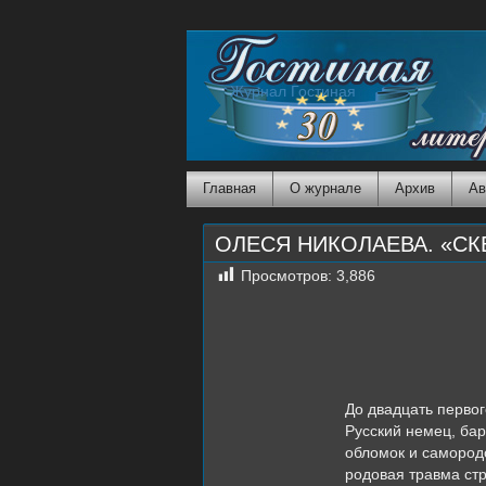
Журнал Гостиная
Главная
О журнале
Архив
Ав
ОЛЕСЯ НИКОЛАЕВА. «С
Просмотров:
3,886
Барону
До двадцать первог
Русский немец, бар
обломок и самородо
родовая травма ст