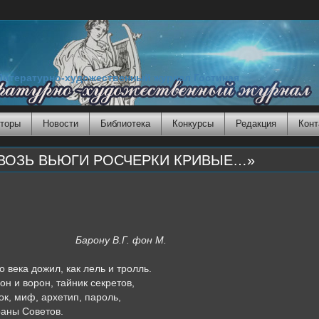
Литературно-художественный журнал Гостиная
торы
Новости
Библиотека
Конкурсы
Редакция
Конт
КВОЗЬ ВЬЮГИ РОСЧЕРКИ КРИВЫЕ…»
 В.Г. фон М.
о века дожил, как лель и тролль.
он и ворон, тайник секретов,
к, миф, архетип, пароль,
раны Советов.