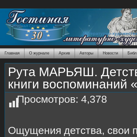
Журнал Гостиная
Литературно-художеств
Главная
О журнале
Архив
Авторы
Новости
Библ
Рута МАРЬЯШ. Детство
книги воспоминаний 
Просмотров:
4,378
Ощущения детства, свои 