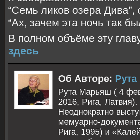
“Семь ликов озера Дива”,
“Ах, зачем эта ночь так б
В полном объёме эту глав
здесь
Об Авторе:
Рута
Рута Марьяш ( 4 фе
2016, Рига, Латвия).
Неоднократно высту
мемуарно-документал
Рига, 1995) и «Кале