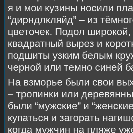
я и мои кузины носили пл
“дирндлкляйд” – из тёмно
цветочек. Подол широкой,
квадратный вырез и корот
подшиты узким белым кру
черной или темно синей 
На взморье были свои вых
– тропинки или деревянны
были “мужские” и “женские
купаться и загорать нагиш
когда мужчин на пляже уж