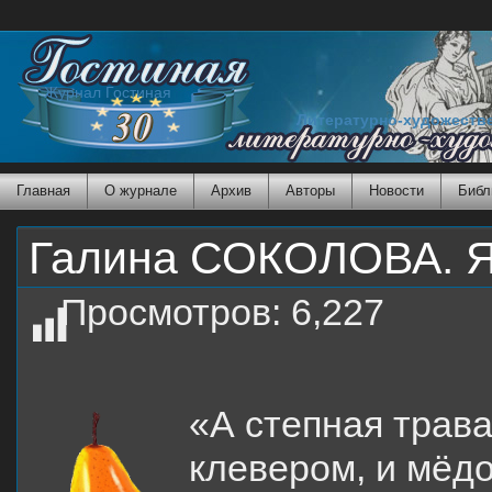
Журнал Гостиная
Литературно-художеств
Главная
О журнале
Архив
Авторы
Новости
Библ
Галина СОКОЛОВА. 
Просмотров:
6,227
«А степная трав
клевером, и мёдо