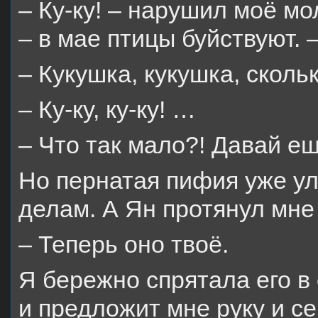
– Ку-ку! – нарушил моё м
– в мае птицы буйствуют. –
– Кукушка, кукушка, сколь
– Ку-ку, ку-ку! …
– Что так мало?! Давай ещ
Но пернатая пифия уже ул
делам. А Ян протянул мне
– Теперь оно твоё.
Я бережно спрятала его в 
и предложит мне руку и се