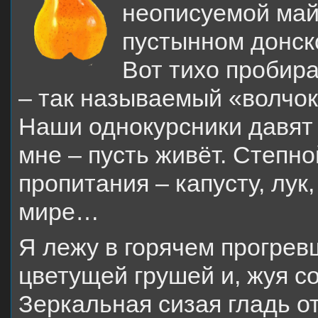
неописуемой май
пустынном донско
Вот тихо пробир
– так называемый «волчок»
Наши однокурсники давят 
мне – пусть живёт. Степн
пропитания – капусту, лук
мире…
Я лежу в горячем прогрев
цветущей грушей и, жуя с
Зеркальная сизая гладь о