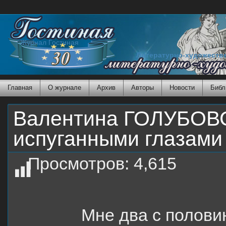
Журнал Гостиная
Литературно-художеств
Главная
О журнале
Архив
Авторы
Новости
Библ
Валентина ГОЛУБОВС
испуганными глазами
Просмотров:
4,615
Мне два с половиной г