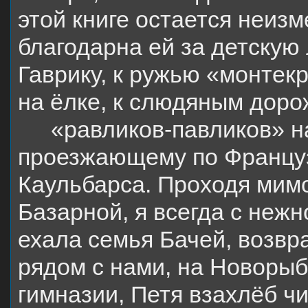
этой книге остается неизм
благодарна ей за детскую 
Гаврику, к ружью «монтек
на ёлке, к слюдяным доро
«равликов-павликов» н
проезжающему по Француз
Каульбарса. Проходя мимо
Базарной, я всегда с неж
ехала семья Бачей, возвр
рядом с нами, на Новорыб
гимназии, Петя взахлёб ч