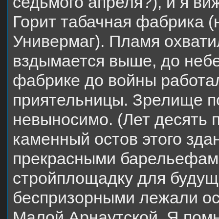
седьмого апреля?), и я ви
Горит табачная фабрика (н
Универмаг). Пламя охвати
вздымается выше, до небе
фабрике до войны работа
приятельницы. Зрелище 
невыносимо. (Лет десять 
каменный остов этого здан
прекрасными барельефами
стройплощадку для будуще
беспризорными лежали ос
Малой Арнаутской. Я пом