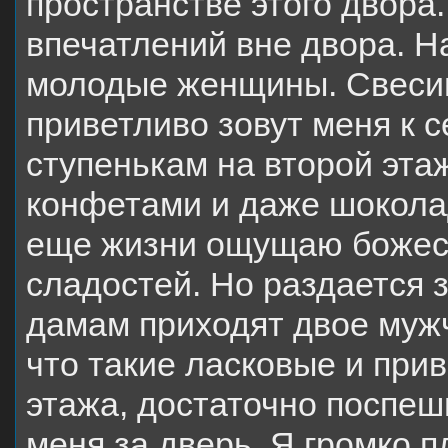
пространстве этого двора.
впечатлений вне двора. Н
молодые женщины. Свесив
приветливо зовут меня к 
ступенькам на второй эта
конфетами и даже шоколад
еще жизни ощущаю божест
сладостей. Но раздается зв
дамам приходят двое мужч
что такие ласковые и при
этажа, достаточно поспе
меня за дверь. Я громко 