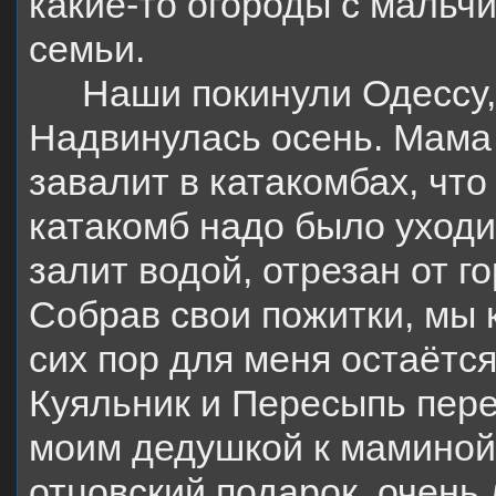
какие-то огороды с мальч
семьи.
Наши покинули Одессу,
Надвинулась осень. Мама 
завалит в катакомбах, чт
катакомб надо было уходи
залит водой, отрезан от г
Собрав свои пожитки, мы к
сих пор для меня остаётся
Куяльник и Пересыпь пер
моим дедушкой к маминой 
отцовский подарок, очень