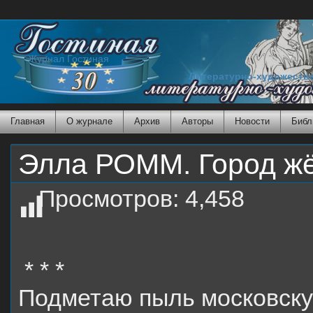
Журнал Гостиная
Литературно-художеств
Главная
О журнале
Архив
Авторы
Новости
Библ
Элла РОММ. Город жё
Просмотров:
4,458
* * *
Подметаю пыль московск