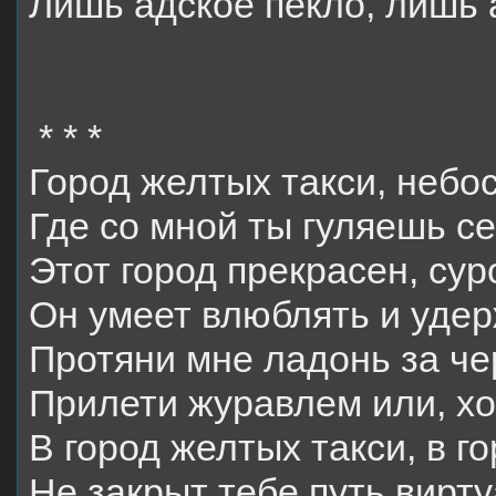
Лишь адское пекло, лишь 
* * *
Город желтых такси, небос
Где со мной ты гуляешь се
Этот город прекрасен, сур
Он умеет влюблять и удер
Протяни мне ладонь за че
Прилети журавлем или, хо
В город желтых такси, в г
Не закрыт тебе путь вирт