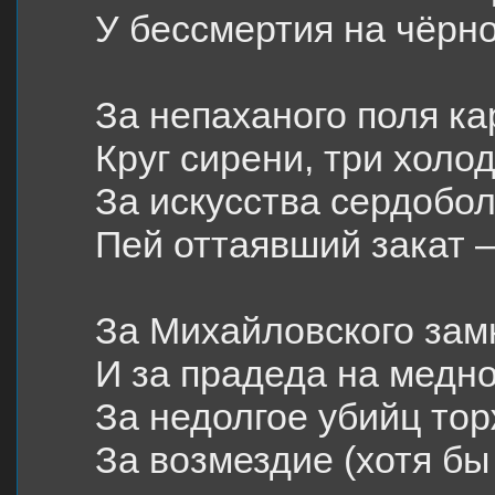
У бессмертия на чёрно
За непаханого поля к
Круг сирени, три холо
За искусства сердобо
Пей оттаявший закат —
За Михайловского зам
И за прадеда на медно
За недолгое убийц тор
За возмездие (хотя бы