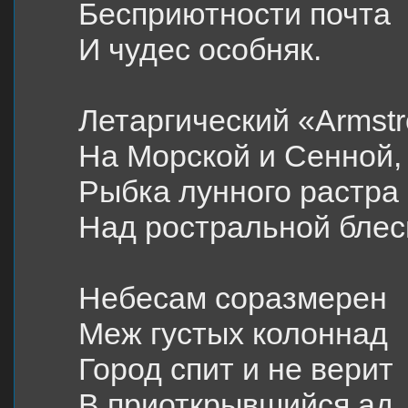
Бесприютности почта
И чудес особняк.
Летаргический «Armst
На Морской и Сенной,
Рыбка лунного растра
Над ростральной блес
Небесам соразмерен
Меж густых колоннад
Город спит и не верит
В приоткрывшийся ад.