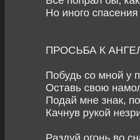
Все попрал бы, как
Но иного спасения 
ПРОСЬБА К АНГЕ
Побудь со мной у п
Оставь свою намо
Подай мне знак, по
Качнув рукой незр
Раздуй огонь во сн