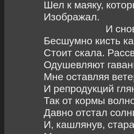
Шел к маяку, кото
Изображал.
И сно
Бесшумно кисть ка
Стоит скала. Рассв
Одушевляют гавань
Мне оставляя вете
И репродукций гля
Так от кормы волн
Давно отстал сол
И, кашлянув, стар