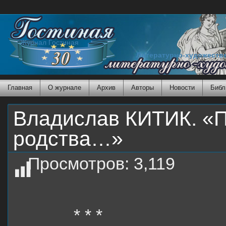
Журнал Гостиная
Литературно-художеств
Главная
О журнале
Архив
Авторы
Новости
Библ
Владислав КИТИК. «П
родства…»
Просмотров:
3,119
* * *