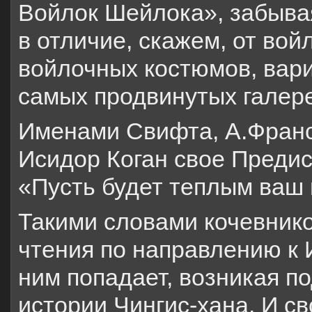
Войлок Шейлока», забывая
в отличие, скажем, от вой
войлочных костюмов, вар
самых продвинутых галер
Именами Свифта, А.Франс
Исидор Коган свое Предис
«Пусть будет теплым ваш 
Такими словами кочевнико
чтения по направлению к И
ним попадает, возникая п
истории Чингис-хана. И с