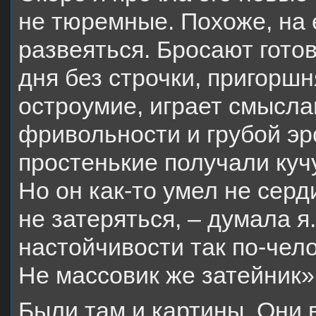
не тюремные. Похоже, на 
развеяться. Бросают готов
дня без строчки, пригорш
остроумие, играет смысла
фривольности и грубой эр
простенькие получали кучу
Но он как-то умел не серд
не затеряться, – думала я
настойчивости так по-чел
Не массовик же затейник»
Были там и картины. Они 