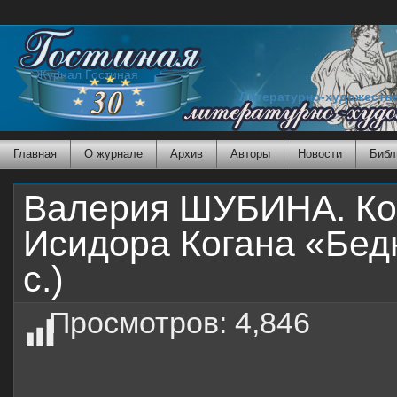
Журнал Гостиная
Литературно-художеств
Главная
О журнале
Архив
Авторы
Новости
Библ
Валерия ШУБИНА. Коа
Исидора Когана «Бедн
с.)
Просмотров:
4,846