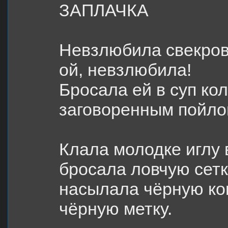
ЗАПЛАЧКА
Невзлюбила свекров
ой, невзлюбила!
Бросала ей в суп ко
заговоренным пойло
Клала молодке иглу в
бросала ловчую сетк
насылала чёрную ко
чёрную метку.