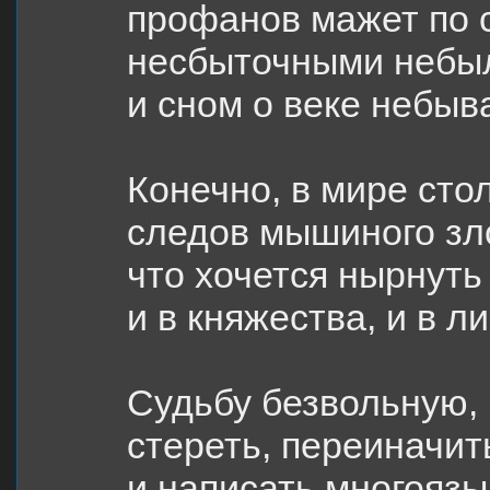
профанов мажет по 
несбыточными небы
и сном о веке небыв
Конечно, в мире стол
следов мышиного зл
что хочется нырнуть
и в княжества, и в л
Судьбу безвольную,
стереть, переиначит
и написать многояз