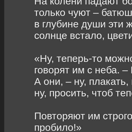
На колени падают бо
только чуют – батюш
в глубине души эти ж
солнце встало, цвет
«Ну, теперь-то можно
говорят им с неба. 
А они, – ну, плакать,
ну, просить, чтоб те
Повторяют им строг
пробило!»