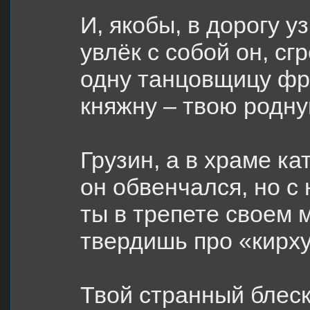
И, якобы, в дорогу у
увлёк с собой он, сг
одну танцовщицу фр
княжну – твою родну
Грузин, а в храме к
он обвенчался, но с
ты в трепете своем 
твердишь про «кирх
Твой странный блес