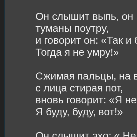
Он слышит выпь, он 
туманы поутру,
и говорит он: «Так и 
Тогда я не умру!»
Сжимая пальцы, на в
с лица стирая пот,
вновь говорит: «Я не
Я буду, буду, вот!»
Он слышит эхо: « Не