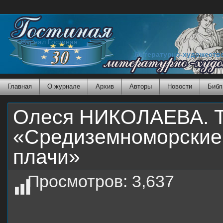
Журнал Гостиная
Литературно-художеств
Главная
О журнале
Архив
Авторы
Новости
Библ
Олеся НИКОЛАЕВА. Та
«Средиземноморские 
плачи»
Просмотров:
3,637