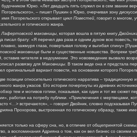
будочником Юрко. «Лет двадцать пять служил он в сем звании вер
Погорельского», – пишет Пушкин о Юрко, очерчивая зону дискусси
имя Погорельского открывает цикл
Повестей
, говорит о многом, 
ательного и готического жанра.
ж
Лафертовской маковницы
, которая вошла в пятую книгу
Двойник
да писал брату: «Я перечел два раза и одним духом всю повесть, 
авно, зажмуря глаза, повертывая голову и выгибая спину» [Пушк
овской маковнице
были и существенные новшества. Вопреки тре
й, оставив читателя в недоумении. Это нововведение вызвало воз
дописал развязку для
Маковницы
. В таком виде она и предстала п
ошел оригинальный вариант повести, на основании которого Погоре
ве позиции относительно готического нарратива – традиционную и
нного жанра ужасов. Его истории почерпнуты из древних источник
обзор тем и мотивов готики, показывая, как один и тот же сюжет пе
и», работая на потребу публики. «Приключения с мертвецами, кот
часто <…> встречаются», – говорит Двойник, словно подсказывая 
рияна Прохорова, выстроенная по готическому образцу, также имее
няется только на сферу сна, но, в отличие от общепринятой схемы
во, а воспоминания Адрияна о том, как он вел бизнес со своими 