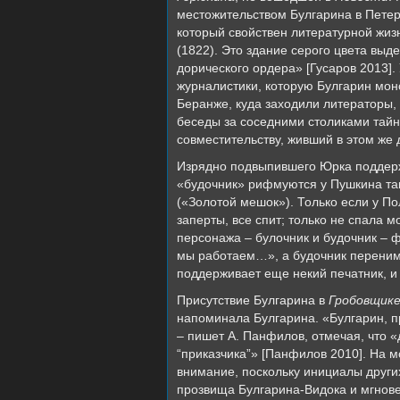
местожительством Булгарина в Петер
который свойствен литературной жизн
(1822). Это здание серого цвета вы
дорического ордера» [Гусаров 2013]
журналистики, которую Булгарин мо
Беранже, куда заходили литераторы,
беседы за соседними столиками тайны
совместительству, живший в этом же
Изрядно подвыпившего Юрка поддержи
«будочник» рифмуются у Пушкина так 
(«Золотой мешок»). Только если у По
заперты, все спит; только не спала 
персонажа – булочник и будочник – ф
мы работаем…», а будочник перенима
поддерживает еще некий печатник, и
Присутствие Булгарина в
Гробовщик
напоминала Булгарина. «Булгарин, п
– пишет А. Панфилов, отмечая, что 
“приказчика”» [Панфилов 2010]. На м
внимание, поскольку инициалы други
прозвища Булгарина-Видока и мгнове