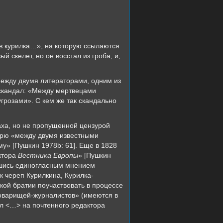
ив курилка…», на которую ссылаются
ый скелет, но он восстал из гроба, и,
между двумя литераторами, одним из
 скандал: «Между мертвецами
угрозами». С кем же так скандально
аха, но не пропущенной цензурой
спрю «между двумя известными
у» [Пушкин 1978b: 61]. Еще в 1828
ктора
Вестника Европы
» [Пушкин
вшись единогласным мнением
к череп Курилкина, Курилка-
кой братии поучаствовать в процессе
товарищей-журналистов» (имеются в
ал <…> на почтенного редактора