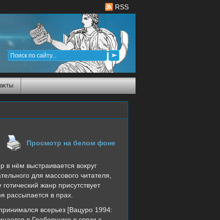
RSS
акты
Просмотр на белом фоне
р в нём выстраивается вокруг
ательного для массового читателя,
е
готический жанр присутствует
оя рассыпается в прах.
спринимался всерьез [Вацуро 1994:
инается в Гробовщике в связи с