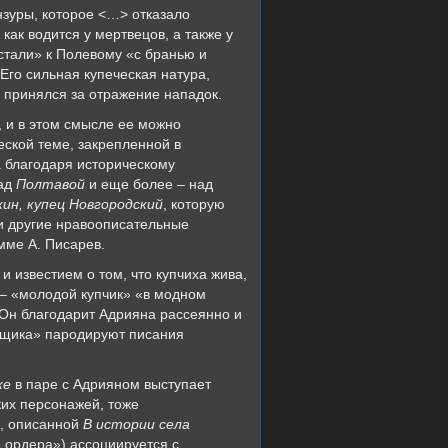
нзуры, которое <…> отказало
как водится у мертвецов, а также у
истали» к Полевому «с бранью и
 Его сильная купеческая натура,
 принялся за отражение нападок.
 и в этом смысле ее можно
еской теме, закрепленной в
а благодаря историческому
над
Полтавой
и еще более – над
кин, купец Новгородский
, которую
 и другие нравоописательные
мме А. Писарев.
и известием о том, что купчиха жива,
 – «молодой купчик» «в модном
 Он благодарит Адрияна рассеянно и
овщика» пародируют писания
ке
в паре с Адрияном выступает
ких персонажей, тоже
е, описанной
В истории села
 ордера») ассоциируется с