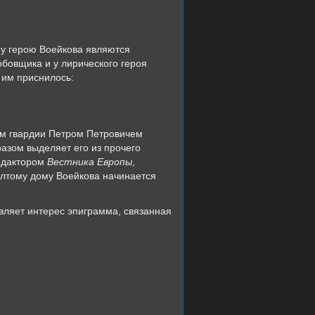
му герою Воейкова являются
бовщика и у лирического героя
о им приснилось:
ом гвардии Петром Петровичем
азом выделяет его из прочего
редактором
Вестника Европы
,
елтому дому Воейкова начинается
вляет интерес эпиграмма, связанная