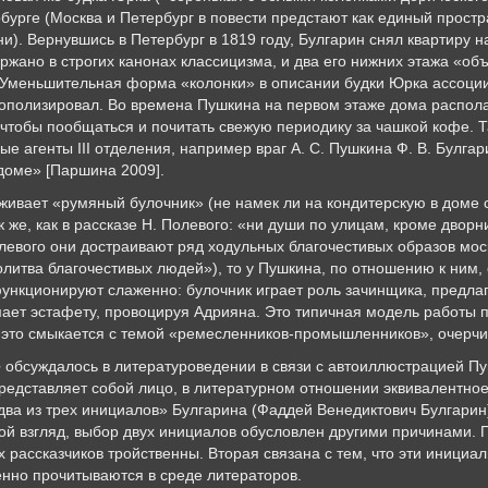
бурге (Москва и Петербург в повести предстают как единый прост
и). Вернувшись в Петербург в 1819 году, Булгарин снял квартиру 
держано в строгих канонах классицизма, и два его нижних этажа «
. Уменьшительная форма «колонки» в описании будки Юрка ассоции
нополизировал. Во времена Пушкина на первом этаже дома распол
 чтобы пообщаться и почитать свежую периодику за чашкой кофе. 
е агенты III отделения, например враг А. С. Пушкина Ф. В. Булгар
 доме» [Паршина 2009].
вает «румяный булочник» (не намек ли на кондитерскую в доме с
же, как в рассказе Н. Полевого: «ни души по улицам, кроме дворн
левого они достраивают ряд ходульных благочестивых образов моск
молитва благочестивых людей»), то у Пушкина, по отношению к ним,
ункционируют слаженно: булочник играет роль зачинщика, предлага
ет эстафету, провоцируя Адрияна. Это типичная модель работы п
 это смыкается с темой «ремесленников-промышленников», очерчи
е
обсуждалось в литературоведении в связи с автоиллюстрацией Пу
редставляет собой лицо, в литературном отношении эквивалентное
«два из трех инициалов» Булгарина (Фаддей Венедиктович Булгарин
ой взгляд, выбор двух инициалов обусловлен другими причинами. П
х рассказчиков тройственны. Вторая связана с тем, что эти иници
нно прочитываются в среде литераторов.