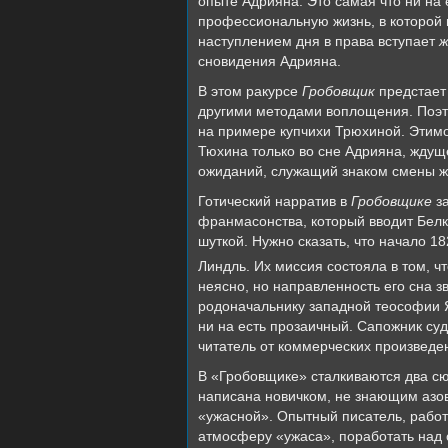
опыте Адрияна. Это самая что ни на
профессиональную жизнь, в которой 
наступлением дня в права вступает
ж
сновидения Адрияна.
В этом ракурсе
Гробовщик
предстает 
другими методами воплощения. Поэт
на примере купчихи Трюхиной. Этимол
Тюхина только во сне Адрияна, ждуще
ожиданий, служащий знаком смены ж
Готический нарратив в
Гробовщике
за
франмасонства, который вводит Белк
шуткой. Нужно сказать, что начало 1
Линдль. Их миссия состояла в том, 
неясно, но направленность его сна з
родоначальнику западной теософии Я
ни на есть прозаичный. Сапожник суд
читатель от коммерческих произведе
В «Гробовщике» сталкиваются два сю
написана новичком, не знающим азов
«ужасной». Опытный писатель, работ
атмосферу «ужаса», поработать над о