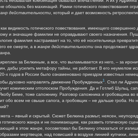
 есть небывалая комбинация бывалых впечатлений. А их у Адрияна 
не обошлось без махинаций. Рамки готического повествования ог
анр действительности
, который и дает возможность ретроспект
как видимость готического повествования, имеющего совершенно 
ому и значащие фамилии не оправдывают своего назначения. Пушк
огия фамилия настраивает на то, что её носительница превратится
го ее смерти, а в
жанре действительности
она продолжает здра
анра.
креплен за Белкиным, а все, что выламывается из него, – за иро
ин, дабы усилить метафору тайны, не работает. В его неумелом и
820-х годов в России было ознаменовано приездом известных немецк
1
чтобы духовно направлять движение Пробужденных
. Стал ли Адри
вучит комическим отголоском Пробуждения. Да и Готлиб Шульц, сап
кобу Беме, тоже сапожнику. Разговор сапожника и гробовщика во 
ит обо всем не свыше сапога, а гробовщик – не дальше гроба. Но 
ний?
жета – явный и скрытый. Сюжет Белкина размыт, неясен, неупоряд
 готического жанра и не понимающим, как развить готическую сцен
ающий в этом жанре, посоветовал бы Белкину отказаться от изли
бразами мертвецов, над повисшей в воздухе линией купчихи, линие