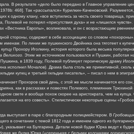
дала. В результате «дело было передано в Главное управление це
1978b: 468]. Так «рассыпался» Курилкин-Каченовский. Разумеется, 
их к одному клану, «все вступились за честь своего товарища, пр
ва, Полевой не потерял «присутствия духа» и не «лишился чувств».
х «Вестника Европы», возликовала, и он с возрастающим рвением
ной стороны, содержит в себе ассоциацию со словом «похороны»,
м именам. По линии же пушкинского Двойника она тяготеет к купеч
к купцу Прохору Иголкину, история которого была весьма популярн
а Великого
. Этим же источником пользовался и Пушкин, работая 
 Пушкина, в 1839 году, Полевой публикует героическую драму
Игол
кина исполнил Мочалов). Драма была столь же примитивной, сколь
ильдии купец и третьей гильдии писатель», – писал о нем в эпигра
чинает Прохоров свой день, с этой же мысли начинается его сон, 
дрияна, как в рассказах и повестях Полевого, племянник Трюхиной
одном свете и вообще похож скорее на аристократа, чем на купца.
полагается на его совесть». Стилистически некоторые сцены «Гроб
гда выступает в паре с благородным полицмейстером. В
Гробовщи
его в сочетании с темой 1812 года и именем одного из булгаринс
ы
), указывает на Булгарина. Детали новой будки Юрка ведут к будк
 Новая же будка Юрка («серенькая с белыми колонками дорического