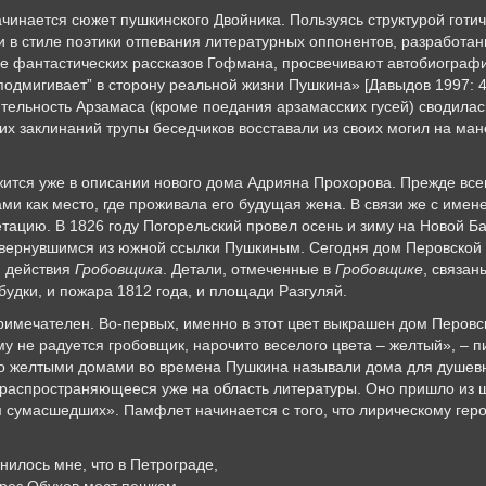
ачинается сюжет пушкинского Двойника. Пользуясь структурой готи
и в стиле поэтики отпевания литературных оппонентов, разработан
хе фантастических рассказов Гофмана, просвечивают автобиограф
 подмигивает” в сторону реальной жизни Пушкина» [Давыдов 1997: 4
тельность Арзамаса (кроме поедания арзамасских гусей) сводилас
их заклинаний трупы беседчиков восставали из своих могил на ман
ится уже в описании нового дома Адрияна Прохорова. Прежде всег
ми как место, где проживала его будущая жена. В связи же с имен
тацию. В 1826 году Погорельский провел осень и зиму на Новой Б
 вернувшимся из южной ссылки Пушкиным. Сегодня дом Перовской –
м действия
Гробовщика
. Детали, отмеченные в
Гробовщике
, связан
удки, и пожара 1812 года, и площади Разгуляй.
римечателен. Во-первых, именно в этот цвет выкрашен дом Перовс
му не радуется гробовщик, нарочито веселого цвета – желтый», – п
 что желтыми домами во времена Пушкина называли дома для душе
распространяющееся уже на область литературы. Оно пришло из ш
сумасшедших». Памфлет начинается с того, что лирическому герою
нилось мне, что в Петрограде,
рез Обухов мост пешком