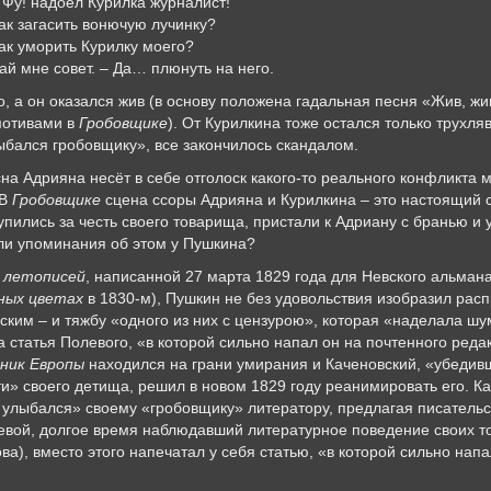
 Фу! надоел Курилка журналист!
ак загасить вонючую лучинку?
ак уморить Курилку моего?
ай мне совет. – Да… плюнуть на него.
о, а он оказался жив (в основу положена гадальная песня «Жив, ж
мотивами в
Гробовщике
). От Курилкина тоже остался только трухляв
ыбался гробовщику», все закончилось скандалом.
на Адрияна несёт в себе отголоск какого-то реального конфликта 
 В
Гробовщике
сцена ссоры Адрияна и Курилкина – это настоящий
упились за честь своего товарища, пристали к Адриану с бранью и 
ли упоминания об этом у Пушкина?
 летописей
, написанной 27 марта 1829 года для Невского альман
ных цветах
в 1830-м), Пушкин не без удовольствия изобразил ра
ким – и тяжбу «одного из них с цензурою», которая «наделала шум
 статья Полевого, «в которой сильно напал он на почтенного реда
ник Европы
находился на грани умирания и Каченовский, «убеди
ти» своего детища, решил в новом 1829 году реанимировать его. Ка
 улыбался» своему «гробовщику» литератору, предлагая писательс
левой, долгое время наблюдавший литературное поведение своих 
ва), вместо этого напечатал у себя статью, «в которой сильно нап