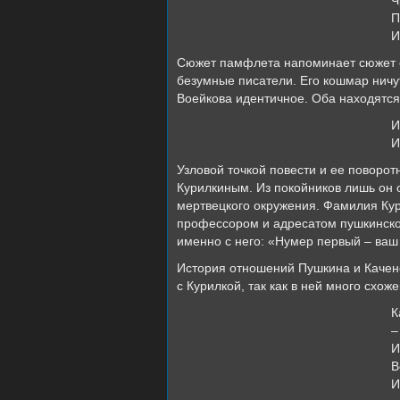
П
И
Сюжет памфлета напоминает сюжет с
безумные писатели. Его кошмар ничу
Воейкова идентичное. Оба находятся 
И
И
Узловой точкой повести и ее поворо
Курилкиным. Из покойников лишь он 
мертвецкого окружения. Фамилия Ку
профессором и адресатом пушкинск
именно с него: «Нумер первый – ваш
История отношений Пушкина и Качено
с Курилкой, так как в ней много схож
К
–
И
В
И