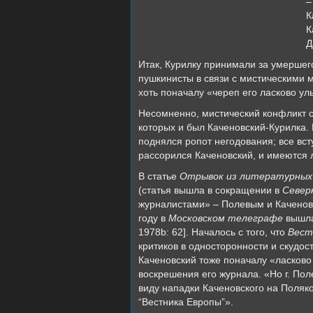
–
К
К
Д
Итак, Курилку принимали за умершег
пушкинисты в связи с мистическими 
хоть поначалу «череп его ласково ул
Несомненно, мистический конфликт с
которых и был Каченовский-Курилка.
поднялся ропот негодования; все вст
рассорился Каченовский, и имеются 
В статье
Отрывок из литературных
(статья вышла в сокращении в
Север
журналистами» – Полевым и Каченовс
году в
Московском телеграфе
вышла
1978b: 62]. Началось с того, что
Вест
критиков в односторонности и скудос
Каченовский тоже поначалу «ласково
воскрешения его журнала. «Но г. По
виду нападки Каченовского на Поляко
“Вестника Европы”».