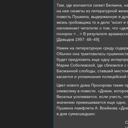
Там, где кончается сюжет Белкина, н
на нее сюжеты из литературной жизн
повесть Пушкина, выдержанную в ду
жизнь гробовщика то и дело “косит и
напоминает читателю о том, что «дея
похорон <…> В результате арзамасск
[Давыдов 1997: 48–49].
Намек на литературную среду содерж
Обычно она трактовалась пушкиниста
будет предложить еще одну интерпре
Марии Соболевской, где сблизился с
Басманной слободы, ставшей место
касается и упоминания полицейской б
Цвет нового дома Прохорова также п
символику в повести. «Домик, которо
Веселье усиливается, если учесть,
значению примешивается еще одно, 
Пушкина памфлета А. Воейкова «Дом 
в дом сумасшедших:
С
Ч