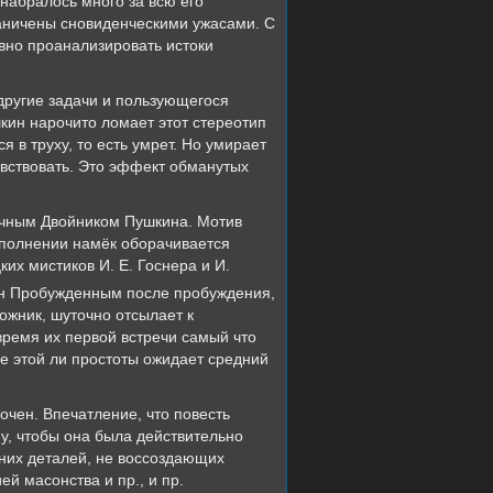
набралось много за всю его
раничены сновиденческими ужасами. С
ивно проанализировать истоки
другие задачи и пользующегося
ин нарочито ломает этот стереотип
 в труху, то есть умрет. Но умирает
вствовать. Это эффект обманутых
ничным Двойником Пушкина. Мотив
сполнении намёк оборачивается
их мистиков И. Е. Госнера и И.
ян Пробужденным после пробуждения,
ожник, шуточно отсылает к
время их первой встречи самый что
не этой ли простоты ожидает средний
очен. Впечатление, что повесть
у, чтобы она была действительно
шних деталей, не воссоздающих
й масонства и пр., и пр.