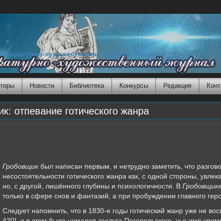
Литературно-художественный журнал Гостиная
торы
Новости
Библиотека
Конкурсы
Редакция
Конт
: отпевание готического жанра
Гробовщик
был написан первым, и нетрудно заметить, что разгово
несостоятельности готического жанра как, с одной стороны, увлек
но, с другой, лишённого глубины и психологичности. В
Гробовщик
только в сфере снов и фантазий, а при пробуждении главного гер
Следует напомнить, что в 1830-е годы готический жанр уже не во
420], и в этом была немалая заслуга Погорельского, чье имя упом