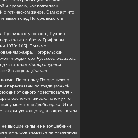
ой и правдою, как почталион
й о готическом жанре. Сам факт, что
учитывая вклад Погорельского в
а
. Прочитав эту повесть, Пушкин
теперь только и брежу Трифоном
ин 1979: 105]. Помимо
бованиям жанра, Погорельский
ражения редактора
Русского инвалида
еред читателем
Литературных
льский выстроил
Диалог
.
 новую. Писатель у Погорельского
ов и пересказаны по традиционной
реходит от одного повествователя к
орые беспокоят живых, потому что
Пушкину сюжет для
Гробовщика
. И не
т открытую концовку, и вопрос, в чем
, не высшие силы и не волшебники
клиентами. Сон зиждется на жизненном