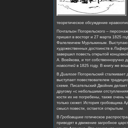
теоретическое обсуждение нравоопис
Почтальон Погорельского – персона
пришел в восторг и 27 марта 1825 го
Фалелеичем Мурлыкиным. Выступаю пл
художественных достоинств в
Лаферт
завершил повесть открытой концовко
А. Воейкова, и тот собственноручно 
новостей
в 1825 году. В книгу же в
В
Диалоге
Погорельский сталкивает д
выступает повествователем традицио
схеме. Писательский Двойник делает 
другому «с небольшими отступлениям
кости их не погребены, также очень 
только сюжет. История гробовщика Ад
смысл повести, остается открытым.
В
Гробовщике
готическое распростра
приводят в движение загробное царст