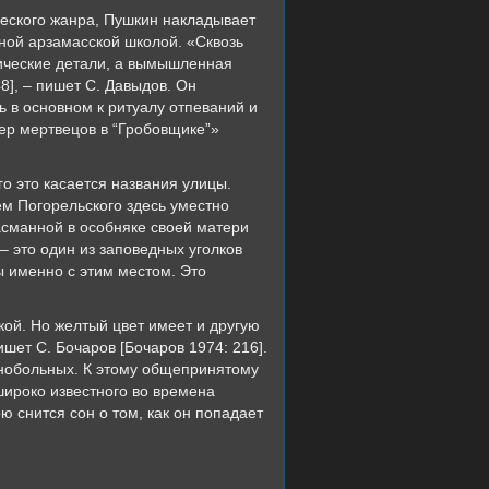
ческого жанра, Пушкин накладывает
ной арзамасской школой. «Сквозь
ические детали, а вымышленная
8], – пишет С. Давыдов. Он
ь в основном к ритуалу отпеваний и
ер мертвецов в “Гробовщике”»
о это касается названия улицы.
ем Погорельского здесь уместно
асманной в особняке своей матери
 это один из заповедных уголков
ы именно с этим местом. Это
кой. Но желтый цвет имеет и другую
ишет С. Бочаров [Бочаров 1974: 216].
внобольных. К этому общепринятому
ироко известного во времена
 снится сон о том, как он попадает