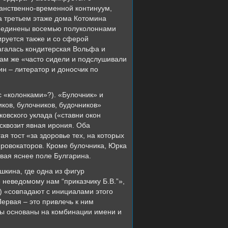
ранственно-временной континуум,
на третьем этаже дома Котомина
объединены восемью полуколоннами
руется также и со сферой
агалась кондитерская Вольфа и
Там же «часто сидели и подслушивали
ин – литератор и доносчик по
 «колонками»?). «Булочник» и
иков, булочников, будочников»
овского уклада («ставни окон
 сквозит явная ирония. Оба
я тост «за здоровье тех, на которых
ровокаторов. Кроме булочника, Юрка
вая яснее поле Булгарина.
шкина, где одна из фигур
 неведомому нам “приказчику Б.В.”»,
) «совпадают с инициалами этого
ервая – это привлечь к ним
алы основаны на комбинации имени и