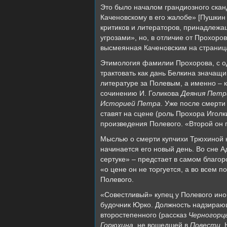
Это было началом грандиозного скан
Каченовскому в его жалобе» [Пушкин 
критиков и литераторов, принадлежащ
угрозами», но, в отличие от Прохоро
высмеянная Каченовским на страница
Этимология фамилии Прохорова, с од
трактовать как дань Белкина значащи
литературе за Полевым, а именно – 
сочинению И. Голикова
Деяния Петр
Историей Петра
. Уже после смерти
ставят на сцене (роль Прохора Игол
произведения Полевого. «Второй он г
Мыслью о смерти купчихи Трюхиной на
начинается его новый день. Во сне А
сертуке» – предстает в самом благор
«о цене он не торгуется, а во всем 
Полевого.
«Совестливый» купец у Полевого ино
будочник Юрко. Должность надзирающ
второстепенного (рассказ
Черногорц
Горюхина
, не вошедшей в
Повести
.