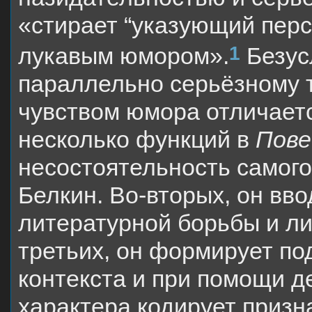
«стирает “указующий перс
1
лукавым юмором».
Безус
параллельно серьёзному т
чувством юмора отличаетс
несколько функций в
Пове
несостоятельность самого
Белкин. Во-вторых, он вво
литературной борьбы и ли
третьих, он формирует по
контекста и при помощи д
характера кодирует призн