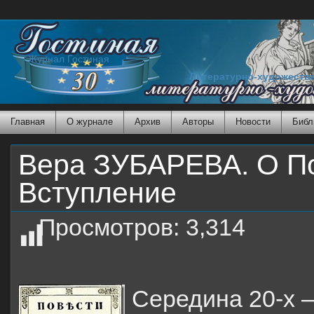
Журнал Гостиная
Литературно-художеств
Главная
О журнале
Архив
Авторы
Новости
Библ
Вера ЗУБАРЕВА. О По
Вступление
Просмотров:
3,314
Середина 20-х – 