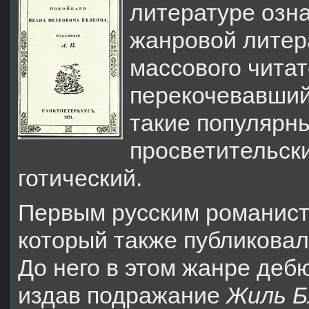
литературе озн
жанровой литер
массового чита
перекочевавший 
такие популярн
просветительски
готический.
Первым русским романист
который также публиковал
До него в этом жанре дебю
издав подражание
Жиль Б