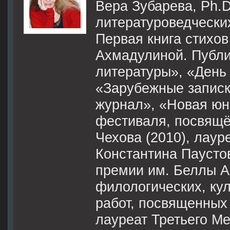
Вера Зубарева, Ph.D
литературоведческих
Первая книга стихо
Ахмадулиной. Публи
литературы», «День 
«Зарубежные записк
журнал», «Новая юно
фестиваля, посвящё
Чехова (2010), лау
Константина Паусто
премии им. Беллы А
филологических, кул
работ, посвященных 
лауреат Третьего М