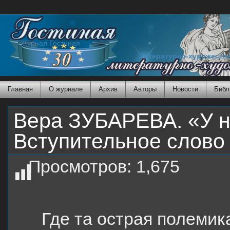
Журнал Гостиная
Литературно-художеств
Главная
О журнале
Архив
Авторы
Новости
Библ
Вера ЗУБАРЕВА. «У на
Вступительное слово
Просмотров:
1,675
Где та острая полемик