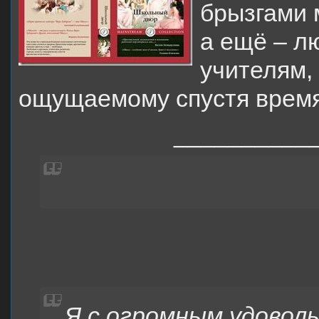
брызгами 
а ещё – л
учителям, 
ощущаемому спустя врем
__________
Я с огромным удовол