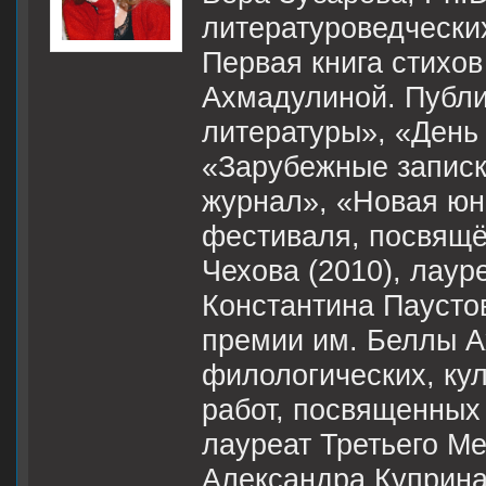
литературоведческих
Первая книга стихо
Ахмадулиной. Публи
литературы», «День 
«Зарубежные записк
журнал», «Новая юно
фестиваля, посвящё
Чехова (2010), лау
Константина Паусто
премии им. Беллы А
филологических, кул
работ, посвященных 
лауреат Третьего М
Александра Куприна