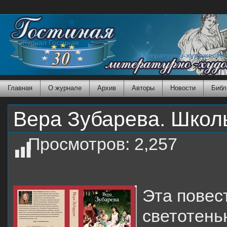
Журнал Гостиная
Литературно-художеств
Главная
О журнале
Архив
Авторы
Новости
Библ
Вера Зубарева. Школ
Просмотров:
2,257
Эта повес
светотень