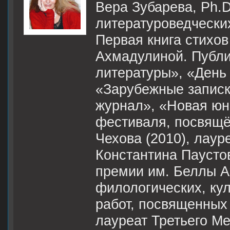
Вера Зубарева, Ph.D
литературоведческих
Первая книга стихо
Ахмадулиной. Публи
литературы», «День 
«Зарубежные записк
журнал», «Новая юно
фестиваля, посвящё
Чехова (2010), лау
Константина Паусто
премии им. Беллы А
филологических, кул
работ, посвященных 
лауреат Третьего М