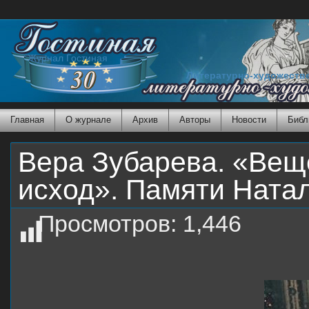
Журнал Гостиная
Литературно-художеств
Главная
О журнале
Архив
Авторы
Новости
Библ
Вера Зубарева. «Вещ
исход». Памяти Ната
Просмотров:
1,446