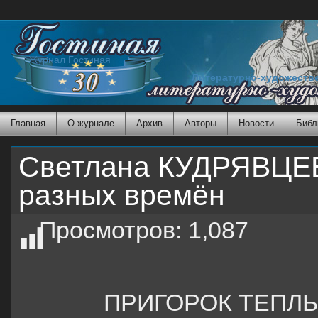
Журнал Гостиная
Литературно-художеств
Главная
О журнале
Архив
Авторы
Новости
Библ
Светлана КУДРЯВЦЕ
разных времён
Просмотров:
1,087
ПРИГОРОК ТЕПЛ