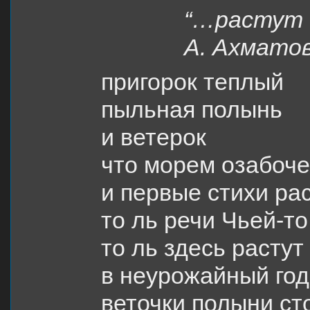
“…растут
А. Ахмато
пригорок теплый
пыльная полынь
и ветерок
что морем озабоч
и первые стихи ра
то ль речи Чьей-то
то ль здесь растут
в неурожайный год
веточки полыни ст