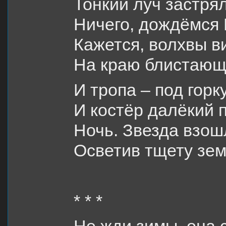
Тонкий луч застрял
Ничего, дождёмся 
Кажется, волхвы в
На краю блистающе
И тропа – под горк
И костёр далёкий
Ночь. Звезда взошл
Осветив тщету зем
* * *