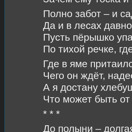
Полно забот – и са
Да и в лесах давн
Пусть пёрышко уп
По тихой речке, гд
Где в яме притаил
Чего он ждёт, наде
А я достану хлебу
Что может быть от
* * *
До полыни – долга