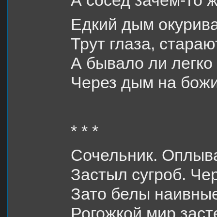
А сосед зачем-то ж
Едкий дым окурива
Трут глаза, стара
А бывало ли легко
Через дым на бож
* * *
Сочельник. Оплыв
Застыл сугроб. Че
Зато белы наивные
Рогожкой мир заст