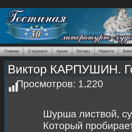
Журнал Гостиная
Литературно-художеств
Главная
О журнале
Архив
Авторы
Новости
Библ
Виктор КАРПУШИН. Го
Просмотров:
1,220
Шурша листвой, с
Который пробирает