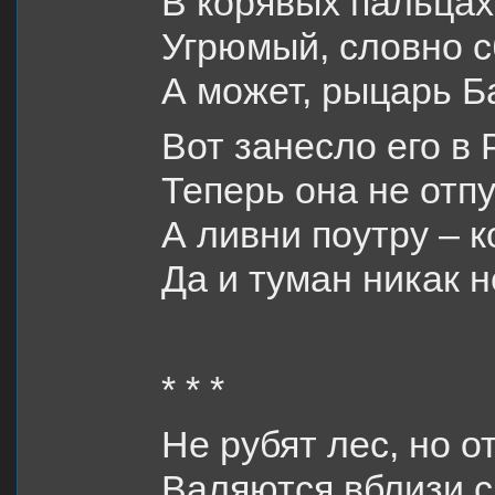
В корявых пальцах
Угрюмый, словно с
А может, рыцарь Б
Вот занесло его в 
Теперь она не отпу
А ливни поутру – к
Да и туман никак н
* * *
Не рубят лес, но о
Валяются вблизи с