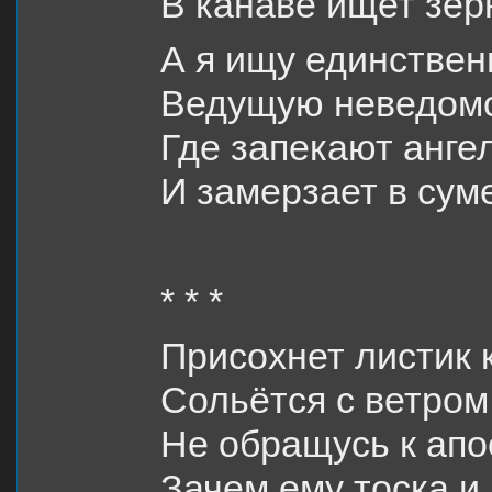
В канаве ищет зёр
А я ищу единствен
Ведущую неведомо
Где запекают анге
И замерзает в сум
* * *
Присохнет листик 
Сольётся с ветром
Не обращусь к апо
Зачем ему тоска 