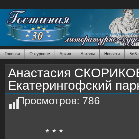
Журнал Гостиная
Литературно-художеств
Главная
О журнале
Архив
Авторы
Новости
Библ
Анастасия СКОРИКОВ
Екатерингофский пар
Просмотров:
786
* * *