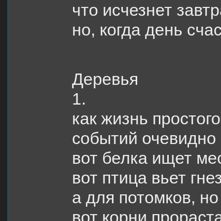
что исчезнет завт
но, когда день сча
Деревья
1.
как жизнь простог
событий очевидно
вот белка ищет ме
вот птица вьет гне
а для потомков, но
вот корни прораст