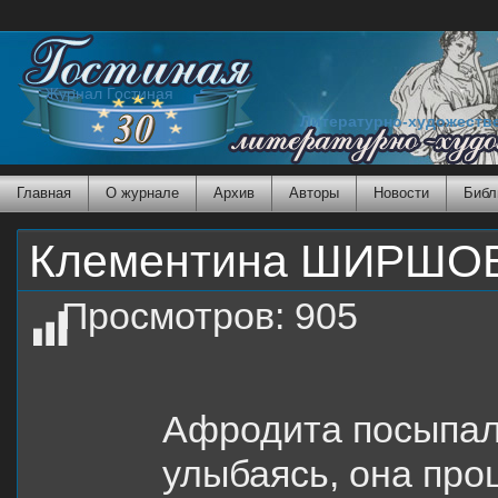
Журнал Гостиная
Литературно-художеств
Главная
О журнале
Архив
Авторы
Новости
Библ
Клементина ШИРШОВА
Просмотров:
905
Афродита посыпал
улыбаясь, она про