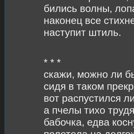
бились волны, лоп
наконец все стихн
наступит штиль.
* * *
‎скажи, можно ли 
сидя в таком прек
вот распустился л
а пчелы тихо труд
бабочка, едва кос