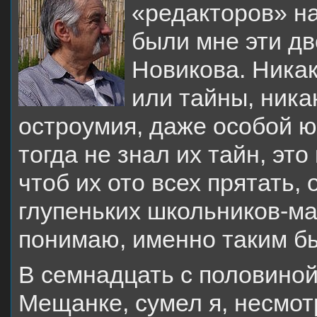
«редакторов» н
были мне эти дв
Новикова. Никак
или тайны, ника
остроумия, даже особой ю
тогда не знал их тайн, эт
чтоб их ото всех прятать,
глупеньких школьников-мал
понимаю, именно таким б
В семнадцать с половиной
Мещанке, сумел я, несмот