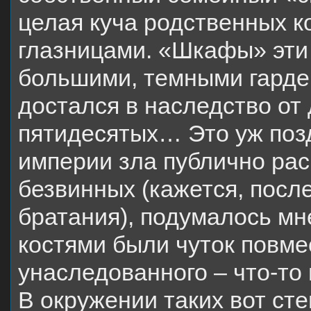
целая куча родственных к
глазницами. «Шкафы» эти
большими, темными гардер
достался в наследство от
пятидесятых… Это уж позд
империи зла публично ра
безвинных (кажется, пос
братания), подумалось мн
костями были чуток повм
унaследованного – что-то
В окружении таких вот ст