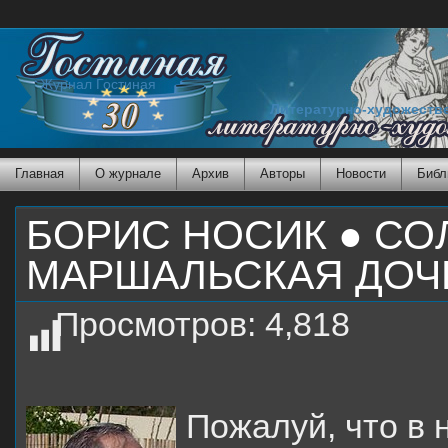
Журнал Гостиная
Литературно-художеств
Главная
О журнале
Архив
Авторы
Новости
Библ
БОРИС НОСИК ● СО
МАРШАЛЬСКАЯ ДОЧ
Просмотров:
4,818
Пожалуй, что в 