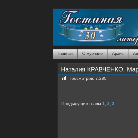
Журнал Гостиная
Главная
О журнале
Архив
Ав
Наталия КРАВЧЕНКО. Мари
Просмотров:
7,295
Предыдущие главы
1
,
2
,
3