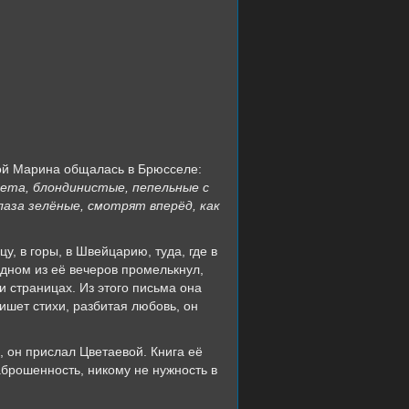
рой Марина общалась в Брюсселе:
вета
,
блондинистые
,
пепельные
с
лаза
зелёные
,
смотрят
вперёд
,
как
у, в горы, в Швейцарию, туда, где в
одном из её вечеров промелькнул,
и страницах. Из этого письма она
пишет стихи, разбитая любовь, он
, он прислал Цветаевой. Книга её
аброшенность, никому не нужность в