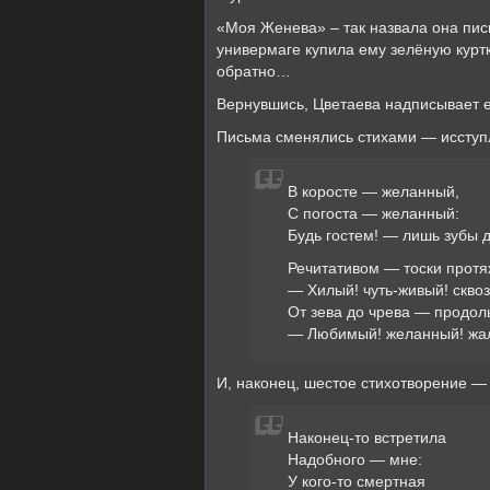
«Моя Женева» – так назвала она пись
универмаге купила ему зелёную куртк
обратно…
Вернувшись, Цветаева надписывает 
Письма сменялись стихами — иссту
В коросте — желанный,
С погоста — желанный:
Будь гостем! — лишь зубы
Речитативом — тоски протя
— Хилый! чуть-живый! скво
От зева до чрева — продол
— Любимый! желанный! жа
И, наконец, шестое стихотворение —
Наконец-то встретила
Надобного — мне:
У кого-то смертная