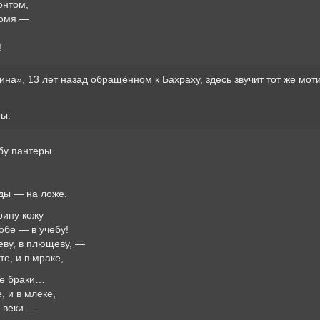
онтом,
ломя —
!
ина», 13 лет назад обращённом к Бахраху, здесь звучит тот же моти
ры:
бу пантеры.
ды — на ложе.
рину кожу
бе — в учебу!
ьeву, в плющeву, —
те, и в мраке,
ые браки…
е, и в млеке,
 веки —