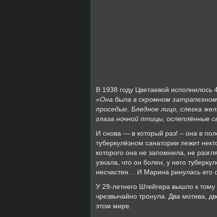
В 1938 году Цветаевой исполнилось 
«
Она
была
в
скромном
затрапезном
проседью
.
Бледное
лицо
,
слегка
жел
глаза
ночной
птицы
,
ослеплённые
с
И снова — в который раз! – она в пол
туберкулёзном санатории лежит некто
которого она не запомнила, не разгл
узнала, что он болен, у него туберку
несчастен… И Марина ринулась его с
У 29-летнего Штейгера вышло к тому 
чрезвычайно тронула. Два мотива, д
этом мире.