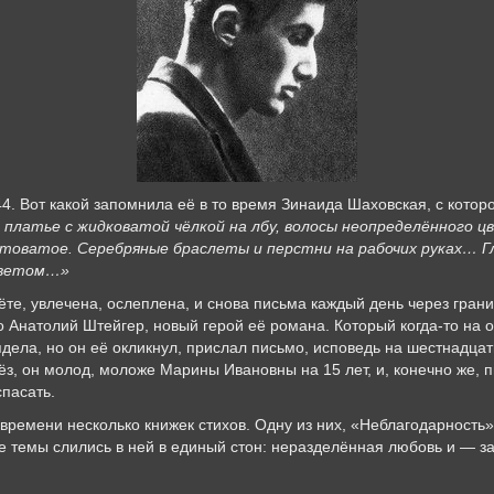
44. Вот какой запомнила её в то время Зинаида Шаховская, с кото
платье
с
жидковатой
чёлкой
на
лбу
,
волосы
неопределённого
ц
товатое
.
Серебряные
браслеты
и
перстни
на
рабочих
руках
…
Г
ветом
…»
ёте, увлечена, ослеплена, и снова письма каждый день через границ
 Анатолий Штейгер, новый герой её романа. Который когда-то на 
ядела, но он её окликнул, прислал письмо, исповедь на шестнадцат
лёз, он молод, моложе Марины Ивановны на 15 лет, и, конечно же, 
пасать.
времени несколько книжек стихов. Одну из них, «Неблагодарность»
ве темы слились в ней в единый стон: неразделённая любовь и — з