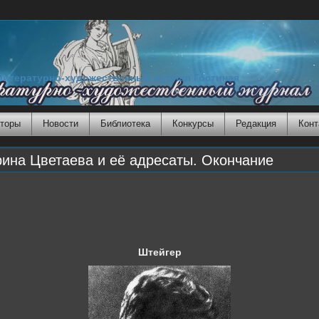
Литературно-художественный журнал Гостиная
торы
Новости
Библиотека
Конкурсы
Редакция
Конт
на Цветаева и её адресаты. Окончание
Штейгер