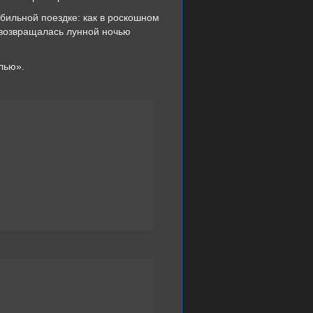
обильной поездке: как в роскошном
к возвращалась лунной ночью
лью».