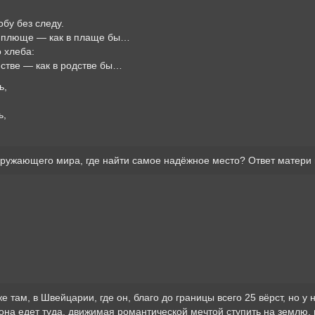
обу без следу.
в плюще — как в плаще бы…
о хлеба:
листве — как в родстве бы…
ь,
ь,
окружающего мира, где найти самое надёжное место? Ответ матери 
е там, в Швейцарии, где он, благо до границы всего 25 вёрст, но у 
и она едет туда, движимая романтической мечтой ступить на землю,