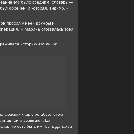
ование его было средним, словарь —
ыл обречён, и которая, видимо, и
 он просил у неё «дружбы и
операция. И Марина отозвалась всей
ереживала историю его души:
етаевский лад, с её абсолютом
минацией и развязкой. Ей
лов, то есть быть им, быть до такой