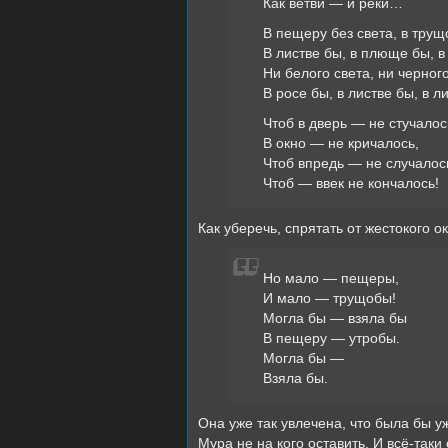
Как ветви — и реки…
В пещеру без света, в трущ
В листве бы, в плюще бы, 
Ни белого света, ни черног
В росе бы, в листве бы, в 
Чтоб в дверь — не стучалос
В окно — не кричалось,
Чтоб впредь — не случалос
Чтоб — ввек не кончалось!
Как уберечь, спрятать от жестокого 
Но мало — пещеры,
И мало — трущобы!
Могла бы — взяла бы
В пещеру — утробы.
Могла бы —
Взяла бы.
Она уже так увлечена, что была бы уж
Мура не на кого оставить. И всё-так