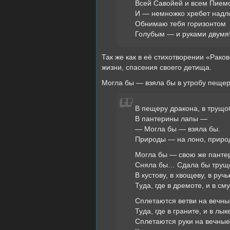
Всей Савойей и всем Пием
И — немножко хребет над
Обнимаю тебя горизонтом
Голубым — и руками двумя
Так же как в её стихотворении «Раков
жизни, спасения своего детища.
Могла бы — взяла бы в утробу пеще
В пещеру дракона, в трущо
В пантерины лапы —
— Могла бы — взяла бы.
Природы — на лоно, приро
Могла бы — свою же панте
Сняла бы… Сдала бы трущо
В кустову, в хвощeву, в руч
Туда, где в дремоте, и в сму
Сплетаются ветви на вечн
Туда, где в граните, и в лык
Сплетаются руки на вечные