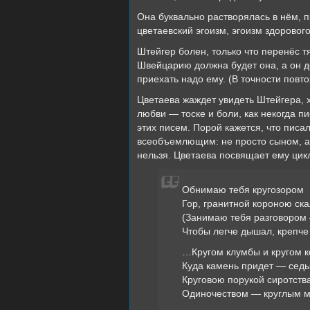
Она буквально растворялась в нём, п
цветаевский эгоизм, эгоизм здоровог
Штейгер болен, только что перенёс т
Швейцарию должна будет она, а он до
приехать надо ему. (В точности повт
Цветаева жаждет увидеть Штейгера, х
любви — тоске и боли, как некогда 
этих писем. Порой кажется, что пис
всеобъемлющим: не просто сыном, а, 
нельзя. Цветаева посвящает ему цикл
Обнимаю тебя кругозором
Гор, гранитной короною ска
(Занимаю тебя разговором
Чтобы легче дышал, крепче 
…Кругом клумбы и кругом к
Куда камень придет — сед
Круговою порукой сиротств
Одиночеством — круглым 