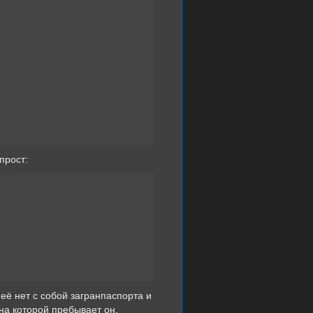
прост:
неё нет с собой загранпаспорта и
 на которой пребывает он.