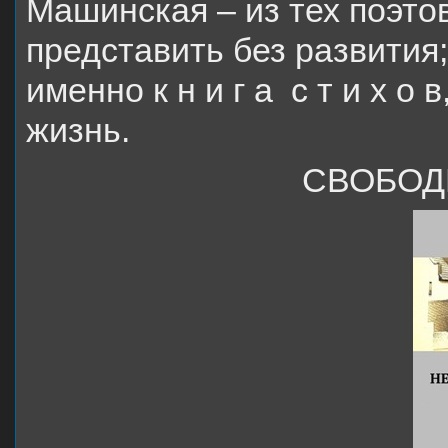
Машинская – из тех поэто
представить без развития;
именно к н и г а с т и х о
жизнь.
СВОБОД