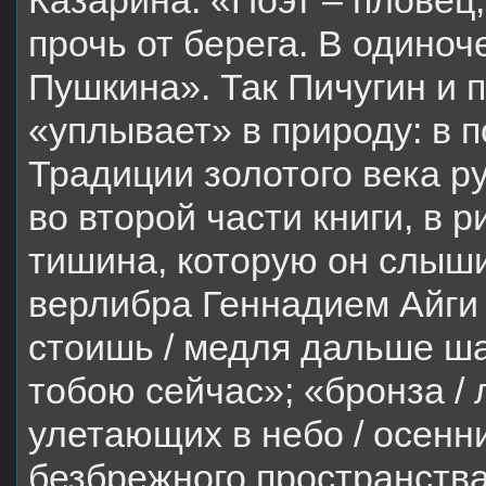
Казарина: «Поэт – пловец,
прочь от берега. В одиноч
Пушкина». Так Пичугин и п
«уплывает» в природу: в по
Традиции золотого века р
во второй части книги, в 
тишина, которую он слыши
верлибра Геннадием Айги 
стоишь / медля дальше шаг
тобою сейчас»; «бронза / 
улетающих в небо / осен
безбрежного пространства