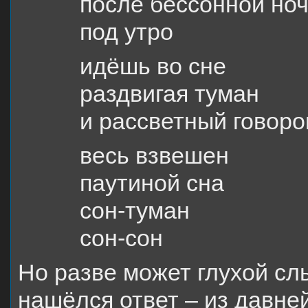
после бессонной но
под утро
идёшь во сне
раздвигая туман
и рассветный говоро
весь взвешен
паутиной сна
сон-туман
сон-сон
Но разве может глухой сл
нашёлся ответ – из давне