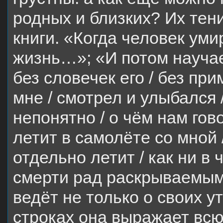
родных и близких? Их тен
книги. «Когда человек уми
жизнь…»; «И потом научае
без словечек его / без п
мне / смотрел и улыбался 
непонятно / о чём нам гов
летит в самолёте со мной 
отдельно летит / как ни в
смерти рад раскрываемым
ведёт не только о своих у
строках она выражает всю