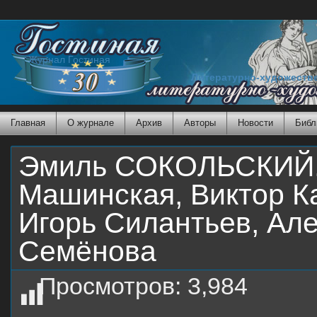
Журнал Гостиная
Литературно-художеств
Главная
О журнале
Архив
Авторы
Новости
Библ
Эмиль СОКОЛЬСКИЙ. 
Машинская, Виктор Ка
Игорь Силантьев, Ал
Семёнова
Просмотров:
3,984