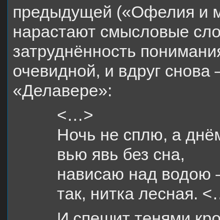
предыдущей («Офелия и ма
нарастают смысловые сло
затруднённость понимани
очевидной, и вдруг снова 
«Делавере»:
<…>
Ночь не сплю, а днё
вью явь без сна,
нависаю над водою 
так, нитка лесная. 
И спешит тенями кр