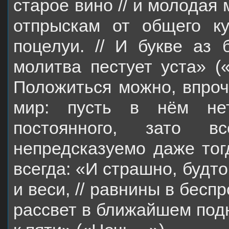
старое вино // и молодая м
отпрыскам от общего ку
поцелуи. // И букве аз 
молитва пестует уста» (
Положиться можно, впроче
мир: пусть в нём нет
постоянного, зато в
непредсказуемо даже тогд
всегда: «И страшно, будто
и веси, // равнины в бесп
рассвет в ближайшем подн