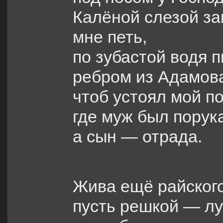
Калёной слезой за
мне петь,
по зубастой водя 
ребром из Адамова
чтоб устоял мой п
где муж был порук
а сын — отрада.
Жива ещё райского
пусть решкой — лу