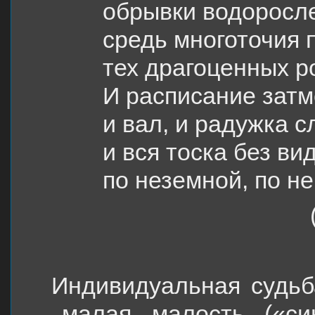
обрывки водоросл
средь многоточия 
тех драгоценных р
И расписание затм
и вал, и радужка с
и вся тоска без в
по неземной, по н
Индивидуальная судьб
— малая малость («си