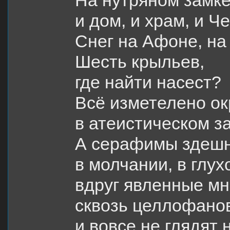
На нутряном замке
и дом, и храм, и Ч
Снег на Афоне, на
Шесть крыльев,
где найти насест?
Всё изметелено ок
в атеистическом з
А серафимы здешн
в молчании, в глух
вдруг явленные м
сквозь целлофано
и вовсе не глядят н