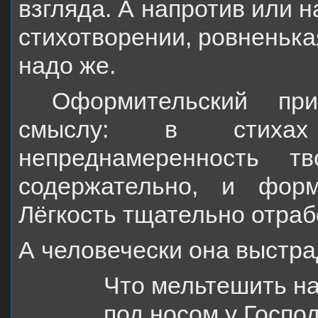
взгляда. А напротив или н
стихотворении, ровненька
надо же.
Оформительский при
смыслу: в стихах 
непреднамеренность т
содержательно, и фор
Лёгкость тщательно отраб
А человечески она выстра
Что мельтешить н
под носом у Госпо